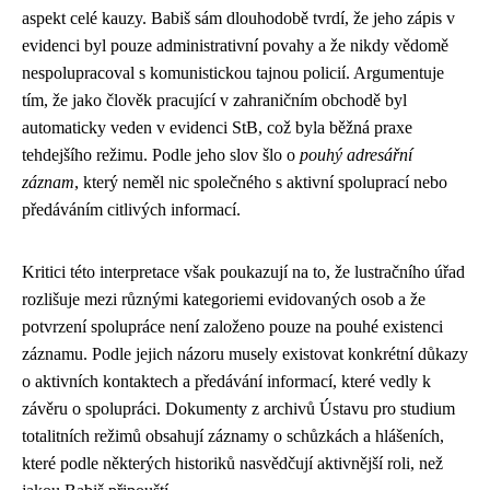
aspekt celé kauzy. Babiš sám dlouhodobě tvrdí, že jeho zápis v
evidenci byl pouze administrativní povahy a že nikdy vědomě
nespolupracoval s komunistickou tajnou policií. Argumentuje
tím, že jako člověk pracující v zahraničním obchodě byl
automaticky veden v evidenci StB, což byla běžná praxe
tehdejšího režimu. Podle jeho slov šlo o
pouhý adresářní
záznam
, který neměl nic společného s aktivní spoluprací nebo
předáváním citlivých informací.
Kritici této interpretace však poukazují na to, že lustračního úřad
rozlišuje mezi různými kategoriemi evidovaných osob a že
potvrzení spolupráce není založeno pouze na pouhé existenci
záznamu. Podle jejich názoru musely existovat konkrétní důkazy
o aktivních kontaktech a předávání informací, které vedly k
závěru o spolupráci. Dokumenty z archivů Ústavu pro studium
totalitních režimů obsahují záznamy o schůzkách a hlášeních,
které podle některých historiků nasvědčují aktivnější roli, než