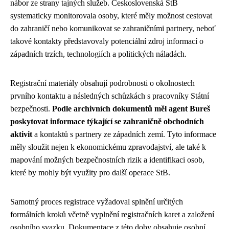
nábor ze strany tajných služeb. Československá StB
systematicky monitorovala osoby, které měly možnost cestovat
do zahraničí nebo komunikovat se zahraničními partnery, neboť
takové kontakty představovaly potenciální zdroj informací o
západních trzích, technologiích a politických náladách.
Registrační materiály obsahují podrobnosti o okolnostech
prvního kontaktu a následných schůzkách s pracovníky Státní
bezpečnosti.
Podle archivních dokumentů měl agent Bureš
poskytovat informace týkající se zahraničně obchodních
aktivit
a kontaktů s partnery ze západních zemí. Tyto informace
měly sloužit nejen k ekonomickému zpravodajství, ale také k
mapování možných bezpečnostních rizik a identifikaci osob,
které by mohly být využity pro další operace StB.
Samotný proces registrace vyžadoval splnění určitých
formálních kroků včetně vyplnění registračních karet a založení
osobního svazku. Dokumentace z této doby obsahuje osobní