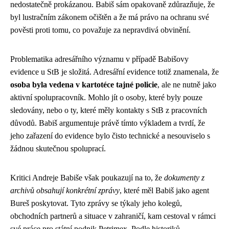
nedostatečně prokázanou. Babiš sám opakovaně zdůrazňuje, že
byl lustračním zákonem očištěn a že má právo na ochranu své
pověsti proti tomu, co považuje za nepravdivá obvinění.
Problematika adresářního významu v případě Babišovy
evidence u StB je složitá. Adresářní evidence totiž znamenala, že
osoba byla vedena v kartotéce tajné policie
, ale ne nutně jako
aktivní spolupracovník. Mohlo jít o osoby, které byly pouze
sledovány, nebo o ty, které měly kontakty s StB z pracovních
důvodů. Babiš argumentuje právě tímto výkladem a tvrdí, že
jeho zařazení do evidence bylo čisto technické a nesouviselo s
žádnou skutečnou spoluprací.
Kritici Andreje Babiše však poukazují na to, že
dokumenty z
archivů obsahují konkrétní zprávy
, které měl Babiš jako agent
Bureš poskytovat. Tyto zprávy se týkaly jeho kolegů,
obchodních partnerů a situace v zahraničí, kam cestoval v rámci
své práce pro státní podnik Petrimex. Podle historiků