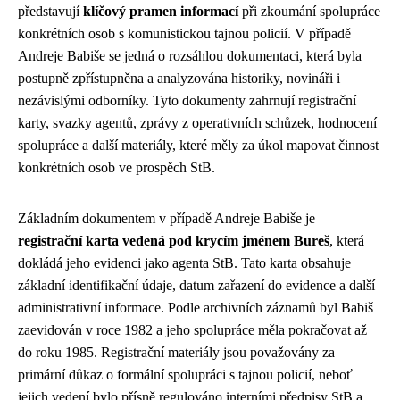
představují
klíčový pramen informací
při zkoumání spolupráce
konkrétních osob s komunistickou tajnou policií. V případě
Andreje Babiše se jedná o rozsáhlou dokumentaci, která byla
postupně zpřístupněna a analyzována historiky, novináři i
nezávislými odborníky. Tyto dokumenty zahrnují registrační
karty, svazky agentů, zprávy z operativních schůzek, hodnocení
spolupráce a další materiály, které měly za úkol mapovat činnost
konkrétních osob ve prospěch StB.
Základním dokumentem v případě Andreje Babiše je
registrační karta vedená pod krycím jménem Bureš
, která
dokládá jeho evidenci jako agenta StB. Tato karta obsahuje
základní identifikační údaje, datum zařazení do evidence a další
administrativní informace. Podle archivních záznamů byl Babiš
zaevidován v roce 1982 a jeho spolupráce měla pokračovat až
do roku 1985. Registrační materiály jsou považovány za
primární důkaz o formální spolupráci s tajnou policií, neboť
jejich vedení bylo přísně regulováno interními předpisy StB a