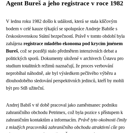
Agent Bureš a jeho registrace v roce 1982
V lednu roku 1982 došlo k události, která se stala klíčovým
bodem v celé kauze týkající se spolupráce Andreje Babiše s
československou Státní bezpečností. Právě v tomto období byla
zahájena
registrace mladého ekonoma pod krycím jménem
Bureš
, což se později stalo předmětem intenzivních debat a
politických sporů. Dokumenty uložené v archivech Ústavu pro
studium totalitních režimů naznačují, že proces verbování
neprobíhal náhodně, ale byl výsledkem pečlivého výběru a
dlouhodobého sledování perspektivních jedinců, kteří by mohli
být pro StB užiteční.
Andrej Babiš v té době pracoval jako zaměstnanec podniku
zahraničního obchodu Petrimex, což byla pozice s přístupem k
zahraničním kontaktům a informacím.
Právě tyto okolnosti činily
z mladých pracovníků zahraničního obchodu atraktivní cíle
pro