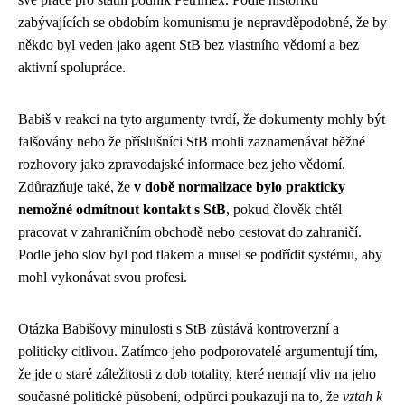
zabývajících se obdobím komunismu je nepravděpodobné, že by
někdo byl veden jako agent StB bez vlastního vědomí a bez
aktivní spolupráce.
Babiš v reakci na tyto argumenty tvrdí, že dokumenty mohly být
falšovány nebo že příslušníci StB mohli zaznamenávat běžné
rozhovory jako zpravodajské informace bez jeho vědomí.
Zdůrazňuje také, že
v době normalizace bylo prakticky
nemožné odmítnout kontakt s StB
, pokud člověk chtěl
pracovat v zahraničním obchodě nebo cestovat do zahraničí.
Podle jeho slov byl pod tlakem a musel se podřídit systému, aby
mohl vykonávat svou profesi.
Otázka Babišovy minulosti s StB zůstává kontroverzní a
politicky citlivou. Zatímco jeho podporovatelé argumentují tím,
že jde o staré záležitosti z dob totality, které nemají vliv na jeho
současné politické působení, odpůrci poukazují na to, že
vztah k