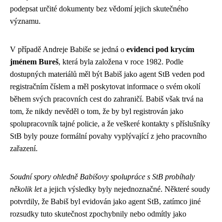
podepsat určité dokumenty bez vědomí jejich skutečného
významu.
V případě Andreje Babiše se jedná o
evidenci pod krycím
jménem Bureš
, která byla založena v roce 1982. Podle
dostupných materiálů měl být Babiš jako agent StB veden pod
registračním číslem a měl poskytovat informace o svém okolí
během svých pracovních cest do zahraničí. Babiš však trvá na
tom, že nikdy nevěděl o tom, že by byl registrován jako
spolupracovník tajné policie, a že veškeré kontakty s příslušníky
StB byly pouze formální povahy vyplývající z jeho pracovního
zařazení.
Soudní spory ohledně Babišovy spolupráce s StB probíhaly
několik let
a jejich výsledky byly nejednoznačné. Některé soudy
potvrdily, že Babiš byl evidován jako agent StB, zatímco jiné
rozsudky tuto skutečnost zpochybnily nebo odmítly jako