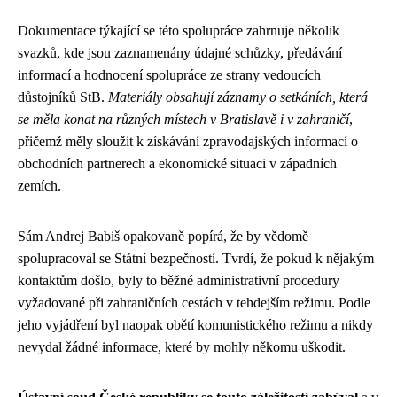
Dokumentace týkající se této spolupráce zahrnuje několik
svazků, kde jsou zaznamenány údajné schůzky, předávání
informací a hodnocení spolupráce ze strany vedoucích
důstojníků StB.
Materiály obsahují záznamy o setkáních, která
se měla konat na různých místech v Bratislavě i v zahraničí
,
přičemž měly sloužit k získávání zpravodajských informací o
obchodních partnerech a ekonomické situaci v západních
zemích.
Sám Andrej Babiš opakovaně popírá, že by vědomě
spolupracoval se Státní bezpečností. Tvrdí, že pokud k nějakým
kontaktům došlo, byly to běžné administrativní procedury
vyžadované při zahraničních cestách v tehdejším režimu. Podle
jeho vyjádření byl naopak obětí komunistického režimu a nikdy
nevydal žádné informace, které by mohly někomu uškodit.