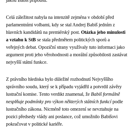
jakou Babiš připouští.
Celá záležitost nabyla na intenzitě zejména v období před
parlamentními volbami, kdy se stal Andrej Babiš jedním z
hlavních kandidátů na premiérský post.
Otázka jeho minulosti
a vztahu k StB
se stala předmětem politických sporů a
veřejných debat. Opoziční strany využívaly tuto informaci jako
argument proti jeho věrohodnosti a morální způsobilosti zastávat
nejvyšší státní funkce.
Z právního hlediska bylo důležité rozhodnutí Nejvyššího
správního soudu, který se k případu vyjádřil a potvrdil závěry
lustrační komise. Tento verdikt znamenal, že
Babiš formálně
nesplňuje podmínky pro výkon některých státních funkcí
podle
lustračního zákona. Nicméně toto omezení se nevztahuje na
pozici předsedy vlády ani poslance, což umožnilo Babišovi
pokračovat v politické kariéře.