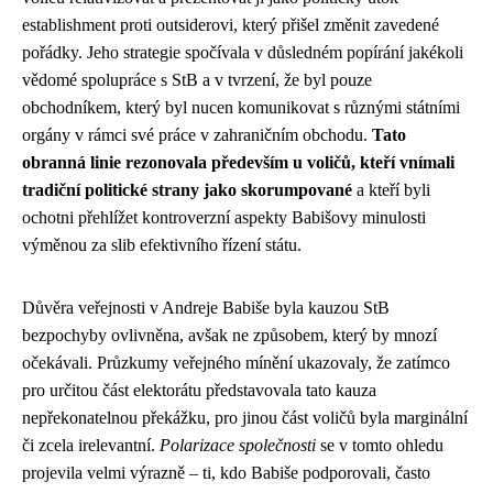
establishment proti outsiderovi, který přišel změnit zavedené
pořádky. Jeho strategie spočívala v důsledném popírání jakékoli
vědomé spolupráce s StB a v tvrzení, že byl pouze
obchodníkem, který byl nucen komunikovat s různými státními
orgány v rámci své práce v zahraničním obchodu.
Tato
obranná linie rezonovala především u voličů, kteří vnímali
tradiční politické strany jako skorumpované
a kteří byli
ochotni přehlížet kontroverzní aspekty Babišovy minulosti
výměnou za slib efektivního řízení státu.
Důvěra veřejnosti v Andreje Babiše byla kauzou StB
bezpochyby ovlivněna, avšak ne způsobem, který by mnozí
očekávali. Průzkumy veřejného mínění ukazovaly, že zatímco
pro určitou část elektorátu představovala tato kauza
nepřekonatelnou překážku, pro jinou část voličů byla marginální
či zcela irelevantní.
Polarizace společnosti
se v tomto ohledu
projevila velmi výrazně – ti, kdo Babiše podporovali, často