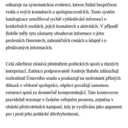
odkazuje na systematickou evidenci, kterou Státní bezpečnost
vedla o svých kontaktech a spolupracovnících. Tento systém
katalogizace umožňoval rychlé vyhledávání informací o
konkrétních osobách, jejich kontaktech a aktivitách. V případě
Babiše měly tyto záznamy obsahovat informace o jeho
profesních činnostech, zahraničních cestách a údajně i o
předávaných informacích.
Celá záležitost zůstává předmětem politických sporů a různých
interpretací. Zatímco podporovatelé Andreje Babiše zdůrazňují
rozhodnutí Ústavního soudu a poukazují na nedostatek přímých
důkazů o vědomé spolupráci, odpůrci považují samotnou
existenci spisů za dostatečně kompromitující. Tato kontroverze
pravidelně rezonuje v českém veřejném prostoru, zejména v
období předvolebních kampaní, kdy je využívána jako argument
pro i proti jeho politické důvěryhodnosti.