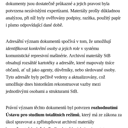
dokumenty jsou dostatečně průkazné a jejich pravost byla
potvrzena nezávislými expertízami. Materiály prošly důkladnou
analýzou, při níž byly ověřovány podpisy, razítka, použitý papír
i písmo odpovídající dané době.
Adresářní význam dokumentů spočívá v tom, že umožňují
identifikovat konkrétní osoby a jejich role
v systému
komunistické represivní mašinérie. Archivní materiály StB
obsahují rozsáhlé kartotéky a adresáře, které mapovaly tisíce
občanů, ať už jako agenty, důvěrníky, nebo sledované osoby.
Tyto adresáře byly pečlivě vedeny a aktualizovány, což
umožňuje dnes historikům rekonstruovat vazby mezi
jednotlivými osobami a strukturami StB.
Právní význam těchto dokumentů byl potvrzen
rozhodnutími
Ústavu pro studium totalitních režimů
, který má ze zákona za
úkol spravovat a zpřístupňovat archivní materiály