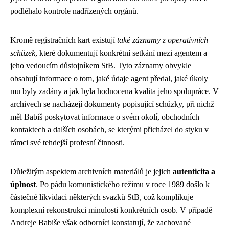
podléhalo kontrole nadřízených orgánů.
Kromě registračních kart existují
také záznamy z operativních
schůzek
, které dokumentují konkrétní setkání mezi agentem a
jeho vedoucím důstojníkem StB. Tyto záznamy obvykle
obsahují informace o tom, jaké údaje agent předal, jaké úkoly
mu byly zadány a jak byla hodnocena kvalita jeho spolupráce. V
archivech se nacházejí dokumenty popisující schůzky, při nichž
měl Babiš poskytovat informace o svém okolí, obchodních
kontaktech a dalších osobách, se kterými přicházel do styku v
rámci své tehdejší profesní činnosti.
Důležitým aspektem archivních materiálů je jejich
autenticita a
úplnost
. Po pádu komunistického režimu v roce 1989 došlo k
částečné likvidaci některých svazků StB, což komplikuje
komplexní rekonstrukci minulosti konkrétních osob. V případě
Andreje Babiše však odborníci konstatují, že zachované