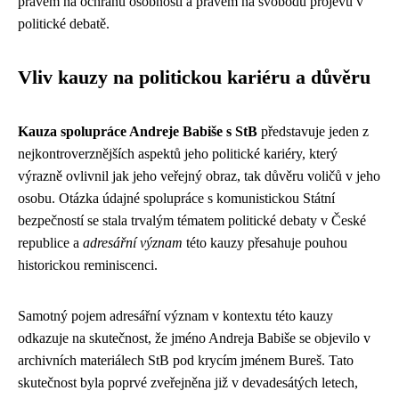
právem na ochranu osobnosti a právem na svobodu projevu v
politické debatě.
Vliv kauzy na politickou kariéru a důvěru
Kauza spolupráce Andreje Babiše s StB
představuje jeden z
nejkontroverznějších aspektů jeho politické kariéry, který
výrazně ovlivnil jak jeho veřejný obraz, tak důvěru voličů v jeho
osobu. Otázka údajné spolupráce s komunistickou Státní
bezpečností se stala trvalým tématem politické debaty v České
republice a
adresářní význam
této kauzy přesahuje pouhou
historickou reminiscenci.
Samotný pojem adresářní význam v kontextu této kauzy
odkazuje na skutečnost, že jméno Andreja Babiše se objevilo v
archivních materiálech StB pod krycím jménem Bureš. Tato
skutečnost byla poprvé zveřejněna již v devadesátých letech,