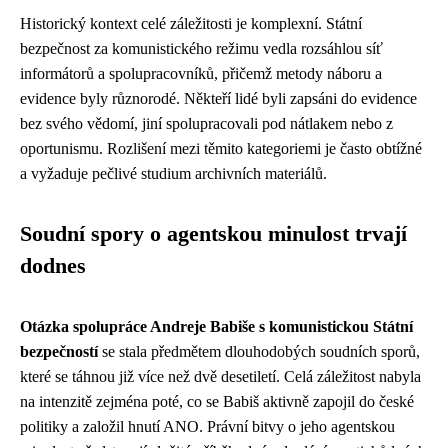
Historický kontext celé záležitosti je komplexní. Státní
bezpečnost za komunistického režimu vedla rozsáhlou síť
informátorů a spolupracovníků, přičemž metody náboru a
evidence byly různorodé. Někteří lidé byli zapsáni do evidence
bez svého vědomí, jiní spolupracovali pod nátlakem nebo z
oportunismu. Rozlišení mezi těmito kategoriemi je často obtížné
a vyžaduje pečlivé studium archivních materiálů.
Soudní spory o agentskou minulost trvají
dodnes
Otázka spolupráce Andreje Babiše s komunistickou Státní
bezpečností
se stala předmětem dlouhodobých soudních sporů,
které se táhnou již více než dvě desetiletí. Celá záležitost nabyla
na intenzitě zejména poté, co se Babiš aktivně zapojil do české
politiky a založil hnutí ANO. Právní bitvy o jeho agentskou