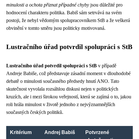
minulosti a ochota přiznat případné chyby
jsou důležité pro
hodnocení charakteru politika. Babiš sám setrvává na svém
postoji, že nebyl vědomým spolupracovníkem StB a že veškerá
obvinění v tomto směru jsou politicky motivovaná.
Lustračního úřad potvrdil spolupráci s StB
Lustračního úřad potvrdil spolupráci s StB
v případě
Andreje Babiše, což představuje zásadní moment v dlouhodobé
debatě o minulosti současného předsedy hnutí ANO. Tato
skutečnost vyvolala rozsáhlou diskusi nejen v politických
kruzích, ale i mezi širokou veřejností, která se zajímá o to, jakou
roli hrála minulost v životě jednoho z nejvýznamnějších
současných českých politiků.
Kritérium
Andrej Babiš
Potvrzené