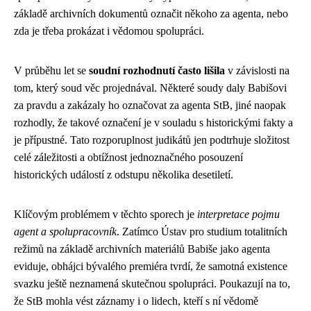
základě archivních dokumentů označit někoho za agenta, nebo
zda je třeba prokázat i vědomou spolupráci.
V průběhu let se
soudní rozhodnutí často lišila
v závislosti na
tom, který soud věc projednával. Některé soudy daly Babišovi
za pravdu a zakázaly ho označovat za agenta StB, jiné naopak
rozhodly, že takové označení je v souladu s historickými fakty a
je přípustné. Tato rozporuplnost judikátů jen podtrhuje složitost
celé záležitosti a obtížnost jednoznačného posouzení
historických událostí z odstupu několika desetiletí.
Klíčovým problémem v těchto sporech je
interpretace pojmu
agent a spolupracovník
. Zatímco Ústav pro studium totalitních
režimů na základě archivních materiálů Babiše jako agenta
eviduje, obhájci bývalého premiéra tvrdí, že samotná existence
svazku ještě neznamená skutečnou spolupráci. Poukazují na to,
že StB mohla vést záznamy i o lidech, kteří s ní vědomě