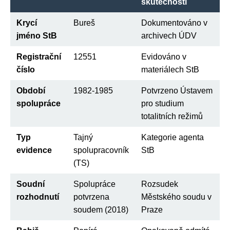
skutečnosti
Krycí
Bureš
Dokumentováno v
jméno StB
archivech ÚDV
Registrační
12551
Evidováno v
číslo
materiálech StB
Období
1982-1985
Potvrzeno Ústavem
spolupráce
pro studium
totalitních režimů
Typ
Tajný
Kategorie agenta
evidence
spolupracovník
StB
(TS)
Soudní
Spolupráce
Rozsudek
rozhodnutí
potvrzena
Městského soudu v
soudem (2018)
Praze