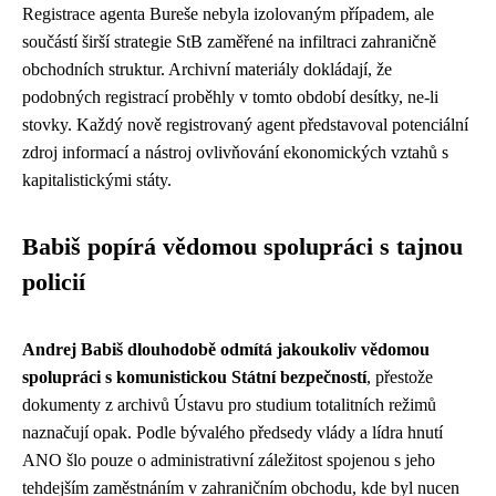
Registrace agenta Bureše nebyla izolovaným případem, ale
součástí širší strategie StB zaměřené na infiltraci zahraničně
obchodních struktur. Archivní materiály dokládají, že
podobných registrací proběhly v tomto období desítky, ne-li
stovky. Každý nově registrovaný agent představoval potenciální
zdroj informací a nástroj ovlivňování ekonomických vztahů s
kapitalistickými státy.
Babiš popírá vědomou spolupráci s tajnou
policií
Andrej Babiš dlouhodobě odmítá jakoukoliv vědomou
spolupráci s komunistickou Státní bezpečností
, přestože
dokumenty z archivů Ústavu pro studium totalitních režimů
naznačují opak. Podle bývalého předsedy vlády a lídra hnutí
ANO šlo pouze o administrativní záležitost spojenou s jeho
tehdejším zaměstnáním v zahraničním obchodu, kde byl nucen