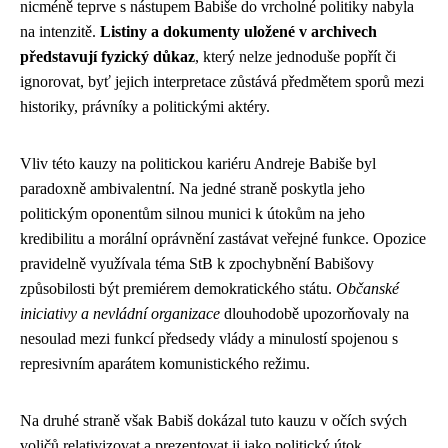
nicméně teprve s nástupem Babiše do vrcholné politiky nabyla
na intenzitě.
Listiny a dokumenty uložené v archivech
představují fyzický důkaz
, který nelze jednoduše popřít či
ignorovat, byť jejich interpretace zůstává předmětem sporů mezi
historiky, právníky a politickými aktéry.
Vliv této kauzy na politickou kariéru Andreje Babiše byl
paradoxně ambivalentní. Na jedné straně poskytla jeho
politickým oponentům silnou munici k útokům na jeho
kredibilitu a morální oprávnění zastávat veřejné funkce. Opozice
pravidelně využívala téma StB k zpochybnění Babišovy
způsobilosti být premiérem demokratického státu.
Občanské
iniciativy a nevládní organizace
dlouhodobě upozorňovaly na
nesoulad mezi funkcí předsedy vlády a minulostí spojenou s
represivním aparátem komunistického režimu.
Na druhé straně však Babiš dokázal tuto kauzu v očích svých
voličů relativizovat a prezentovat ji jako politický útok