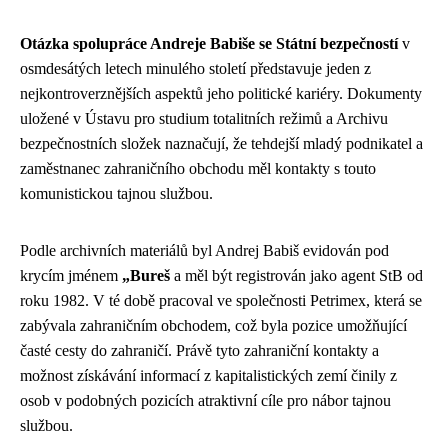
Otázka spolupráce Andreje Babiše se Státní bezpečností
v
osmdesátých letech minulého století představuje jeden z
nejkontroverznějších aspektů jeho politické kariéry. Dokumenty
uložené v Ústavu pro studium totalitních režimů a Archivu
bezpečnostních složek naznačují, že tehdejší mladý podnikatel a
zaměstnanec zahraničního obchodu měl kontakty s touto
komunistickou tajnou službou.
Podle archivních materiálů byl Andrej Babiš evidován pod
krycím jménem
„Bureš
a měl být registrován jako agent StB od
roku 1982. V té době pracoval ve společnosti Petrimex, která se
zabývala zahraničním obchodem, což byla pozice umožňující
časté cesty do zahraničí. Právě tyto zahraniční kontakty a
možnost získávání informací z kapitalistických zemí činily z
osob v podobných pozicích atraktivní cíle pro nábor tajnou
službou.