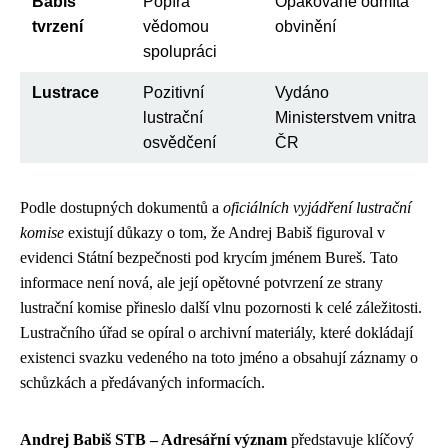
Babiš
Popírá
Opakovaně odmítá
tvrzení
vědomou
obvinění
spolupráci
Lustrace
Pozitivní
Vydáno
lustrační
Ministerstvem vnitra
osvědčení
ČR
Podle dostupných dokumentů a
oficiálních vyjádření lustrační
komise
existují důkazy o tom, že Andrej Babiš figuroval v
evidenci Státní bezpečnosti pod krycím jménem Bureš. Tato
informace není nová, ale její opětovné potvrzení ze strany
lustrační komise přineslo další vlnu pozornosti k celé záležitosti.
Lustračního úřad se opíral o archivní materiály, které dokládají
existenci svazku vedeného na toto jméno a obsahují záznamy o
schůzkách a předávaných informacích.
Andrej Babiš STB – Adresářní význam
představuje klíčový