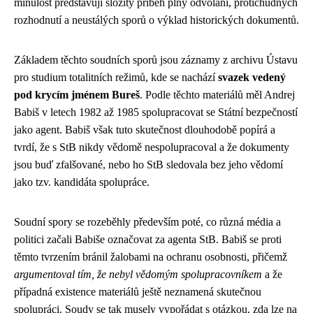
minulost představují složitý příběh plný odvolání, protichůdných
rozhodnutí a neustálých sporů o výklad historických dokumentů.
Základem těchto soudních sporů jsou záznamy z archivu Ústavu
pro studium totalitních režimů, kde se nachází
svazek vedený
pod krycím jménem Bureš
. Podle těchto materiálů měl Andrej
Babiš v letech 1982 až 1985 spolupracovat se Státní bezpečností
jako agent. Babiš však tuto skutečnost dlouhodobě popírá a
tvrdí, že s StB nikdy vědomě nespolupracoval a že dokumenty
jsou buď zfalšované, nebo ho StB sledovala bez jeho vědomí
jako tzv. kandidáta spolupráce.
Soudní spory se rozeběhly především poté, co různá média a
politici začali Babiše označovat za agenta StB. Babiš se proti
těmto tvrzením bránil žalobami na ochranu osobnosti, přičemž
argumentoval tím, že nebyl vědomým spolupracovníkem
a že
případná existence materiálů ještě neznamená skutečnou
spolupráci. Soudy se tak musely vypořádat s otázkou, zda lze na