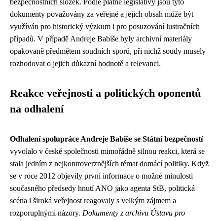
bezpečnostních složek. Podle platné legislativy jsou tyto
dokumenty považovány za veřejné a jejich obsah může být
využíván pro historický výzkum i pro posuzování lustračních
případů. V případě Andreje Babiše byly archivní materiály
opakovaně předmětem soudních sporů, při nichž soudy musely
rozhodovat o jejich důkazní hodnotě a relevanci.
Reakce veřejnosti a politických oponentů
na odhalení
Odhalení spolupráce Andreje Babiše se Státní bezpečností
vyvolalo v české společnosti mimořádně silnou reakci, která se
stala jedním z nejkontroverznějších témat domácí politiky. Když
se v roce 2012 objevily první informace o možné minulosti
současného předsedy hnutí ANO jako agenta StB, politická
scéna i široká veřejnost reagovaly s velkým zájmem a
rozporuplnými názory.
Dokumenty z archivu Ústavu pro