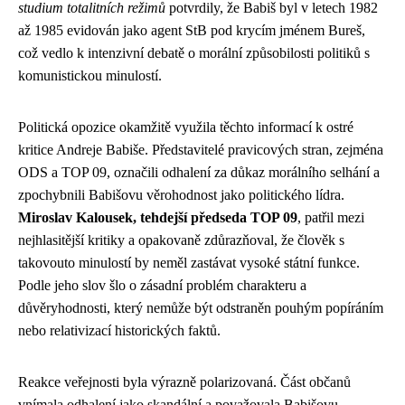
studium totalitních režimů
potvrdily, že Babiš byl v letech 1982
až 1985 evidován jako agent StB pod krycím jménem Bureš,
což vedlo k intenzivní debatě o morální způsobilosti politiků s
komunistickou minulostí.
Politická opozice okamžitě využila těchto informací k ostré
kritice Andreje Babiše. Představitelé pravicových stran, zejména
ODS a TOP 09, označili odhalení za důkaz morálního selhání a
zpochybnili Babišovu věrohodnost jako politického lídra.
Miroslav Kalousek, tehdejší předseda TOP 09
, patřil mezi
nejhlasitější kritiky a opakovaně zdůrazňoval, že člověk s
takovouto minulostí by neměl zastávat vysoké státní funkce.
Podle jeho slov šlo o zásadní problém charakteru a
důvěryhodnosti, který nemůže být odstraněn pouhým popíráním
nebo relativizací historických faktů.
Reakce veřejnosti byla výrazně polarizovaná. Část občanů
vnímala odhalení jako skandální a považovala Babišovu