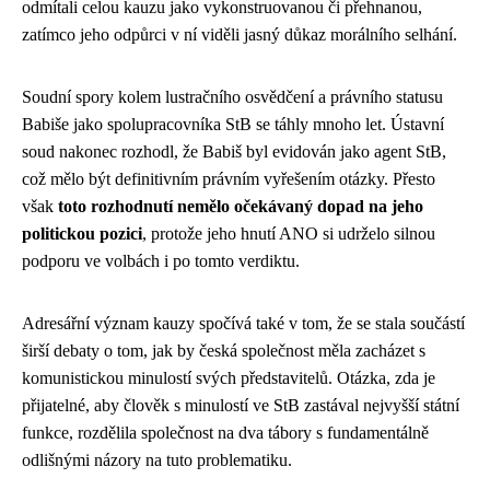
odmítali celou kauzu jako vykonstruovanou či přehnanou,
zatímco jeho odpůrci v ní viděli jasný důkaz morálního selhání.
Soudní spory kolem lustračního osvědčení a právního statusu
Babiše jako spolupracovníka StB se táhly mnoho let. Ústavní
soud nakonec rozhodl, že Babiš byl evidován jako agent StB,
což mělo být definitivním právním vyřešením otázky. Přesto
však
toto rozhodnutí nemělo očekávaný dopad na jeho
politickou pozici
, protože jeho hnutí ANO si udrželo silnou
podporu ve volbách i po tomto verdiktu.
Adresářní význam kauzy spočívá také v tom, že se stala součástí
širší debaty o tom, jak by česká společnost měla zacházet s
komunistickou minulostí svých představitelů. Otázka, zda je
přijatelné, aby člověk s minulostí ve StB zastával nejvyšší státní
funkce, rozdělila společnost na dva tábory s fundamentálně
odlišnými názory na tuto problematiku.