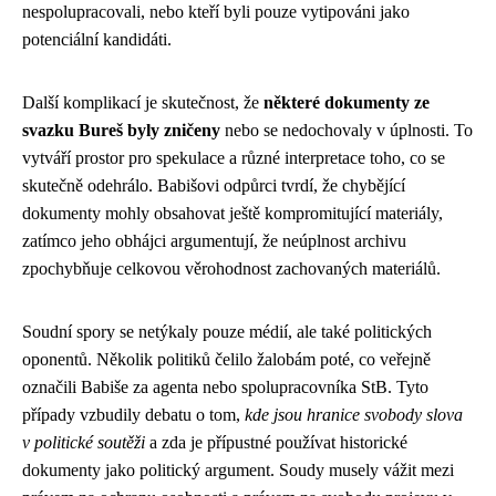
nespolupracovali, nebo kteří byli pouze vytipováni jako
potenciální kandidáti.
Další komplikací je skutečnost, že
některé dokumenty ze
svazku Bureš byly zničeny
nebo se nedochovaly v úplnosti. To
vytváří prostor pro spekulace a různé interpretace toho, co se
skutečně odehrálo. Babišovi odpůrci tvrdí, že chybějící
dokumenty mohly obsahovat ještě kompromitující materiály,
zatímco jeho obhájci argumentují, že neúplnost archivu
zpochybňuje celkovou věrohodnost zachovaných materiálů.
Soudní spory se netýkaly pouze médií, ale také politických
oponentů. Několik politiků čelilo žalobám poté, co veřejně
označili Babiše za agenta nebo spolupracovníka StB. Tyto
případy vzbudily debatu o tom,
kde jsou hranice svobody slova
v politické soutěži
a zda je přípustné používat historické
dokumenty jako politický argument. Soudy musely vážit mezi