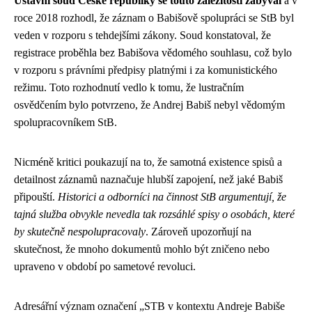
Ústavní soud České republiky se touto záležitostí zabýval
a v
roce 2018 rozhodl, že záznam o Babišově spolupráci se StB byl
veden v rozporu s tehdejšími zákony. Soud konstatoval, že
registrace proběhla bez Babišova vědomého souhlasu, což bylo
v rozporu s právními předpisy platnými i za komunistického
režimu. Toto rozhodnutí vedlo k tomu, že lustračním
osvědčením bylo potvrzeno, že Andrej Babiš nebyl vědomým
spolupracovníkem StB.
Nicméně kritici poukazují na to, že samotná existence spisů a
detailnost záznamů naznačuje hlubší zapojení, než jaké Babiš
připouští.
Historici a odborníci na činnost StB argumentují, že
tajná služba obvykle nevedla tak rozsáhlé spisy o osobách, které
by skutečně nespolupracovaly
. Zároveň upozorňují na
skutečnost, že mnoho dokumentů mohlo být zničeno nebo
upraveno v období po sametové revoluci.
Adresářní význam označení „STB v kontextu Andreje Babiše