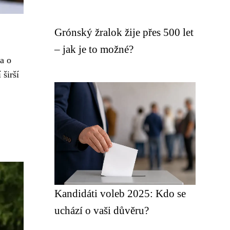
Grónský žralok žije přes 500 let
– jak je to možné?
a o
 širší
Kandidáti voleb 2025: Kdo se
uchází o vaši důvěru?