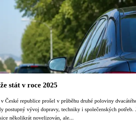
e stát v roce 2025
z v České republice prošel v průběhu druhé poloviny dvacátéh
ely postupný vývoj dopravy, techniky i společenských potřeb. 
ice několikrát novelizován, ale...