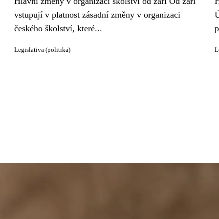
Hlavní změny v organizaci školství od září Od září
H
vstupují v platnost zásadní změny v organizaci
Ú
českého školství, které...
p
Legislativa (politika)
L