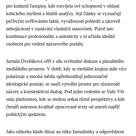
pro kulturní časopisy, kde rozvíjela své schopnosti v oblasti
kritického myšlení a hlubší analýzy. Její články se vyznačují
pečlivým ověřováním faktů, vyvážeností pohledů a zároveň
nebojácností v zastávání vlastních stanovisek. Právě tato
kombinace profesionality a autenticity z ní učinila ideální
osobnost pro vedení názorového portálu.
Jarmila Dvořáková věří v sílu svobodné diskuse a pluralitního
mediálního prostoru. V době, kdy se mediální krajina stále více
polarizuje a mnohá média upřednostňují jednoznačné
ideologické postoje, se snaží vytvářet prostor pro různorodé
názory a konstruktivní dialog. Pod jejím vedením se Vaše Věc
stala platformou, kde se mohou setkat různé perspektivy a kde
čtenáři naleznou kvalitně zpracované texty od autorů napříč
politickým spektrem.
Jako editorka klade důraz na etiku žurnalistiky a odpovědnost