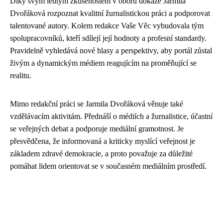
Díky svým letitým zkušenostem v oboru dokáže Jarmila
Dvořáková rozpoznat kvalitní žurnalistickou práci a podporovat
talentované autory. Kolem redakce Vaše Věc vybudovala tým
spolupracovníků, kteří sdílejí její hodnoty a profesní standardy.
Pravidelně vyhledává nové hlasy a perspektivy, aby portál zůstal
živým a dynamickým médiem reagujícím na proměňující se
realitu.
Mimo redakční práci se Jarmila Dvořáková věnuje také
vzdělávacím aktivitám. Přednáší o médiích a žurnalistice, účastní
se veřejných debat a podporuje mediální gramotnost. Je
přesvědčena, že informovaná a kriticky myslící veřejnost je
základem zdravé demokracie, a proto považuje za důležité
pomáhat lidem orientovat se v současném mediálním prostředí.