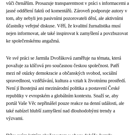
vůči čtenářům. Prosazuje transparentnost v práci s informacemi a
jasné oddělení faktů od komentářů. Zároveň podporuje autory v
tom, aby nebyli jen pasivními pozorovateli dění, ale aktivními
účastníky veřejné diskuse. Věří, že kvalitní žurnalistika musí
nejen informovat, ale také inspirovat k zamyšlení a povzbuzovat
ke společenskému angažmá.
Ve své práci se Jarmila Dvořáková zaměřuje na témata, která
považuje za klíčová pro současnou českou společnost. Patří
mezi ně otázky demokracie a občanských svobod, sociální
spravedlnost, vzdělávání, kultura a vztah k životnímu prostředí.
Není jí lhostejná ani mezinárodní politika a postavení České
republiky v evropském a globálním kontextu. Snaží se, aby
portál Vaše Věc nepřinášel pouze reakce na denní události, ale
také nabízel hlubší zamyšlení nad dlouhodobými trendy a
výzvami.