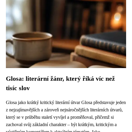
Glosa: literární žánr, který říká víc než
tisíc slov
Glosa jako krátký kritický literární útvar Glosa představuje jeden
z nejzajímavějších a zároveň nejnáročnějších literárních útvarů,
který se v průběhu staletí vyvíjel a proměňoval, přičemž si
zachoval svůj základní charakter – být krátkým, kritickým a
výstižným komentářem k aktuálním tématům. Jako...