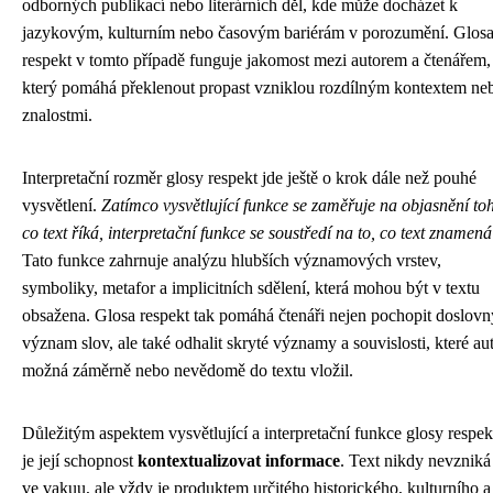
odborných publikací nebo literárních děl, kde může docházet k
jazykovým, kulturním nebo časovým bariérám v porozumění. Glos
respekt v tomto případě funguje jakomost mezi autorem a čtenářem,
který pomáhá překlenout propast vzniklou rozdílným kontextem ne
znalostmi.
Interpretační rozměr glosy respekt jde ještě o krok dále než pouhé
vysvětlení.
Zatímco vysvětlující funkce se zaměřuje na objasnění to
co text říká, interpretační funkce se soustředí na to, co text znamená
Tato funkce zahrnuje analýzu hlubších významových vrstev,
symboliky, metafor a implicitních sdělení, která mohou být v textu
obsažena. Glosa respekt tak pomáhá čtenáři nejen pochopit doslovn
význam slov, ale také odhalit skryté významy a souvislosti, které au
možná záměrně nebo nevědomě do textu vložil.
Důležitým aspektem vysvětlující a interpretační funkce glosy respek
je její schopnost
kontextualizovat informace
. Text nikdy nevzniká
ve vakuu, ale vždy je produktem určitého historického, kulturního a