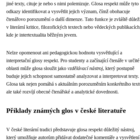
jiné texty, cituje je nebo s nimi polemizuje. Glosa respekt může tyto
odkazy identifikovat a vysvětlit jejich význam, čímž obohacuje
čtenářovo porozumění o další dimenze. Tato funkce je zvláště důlež
v literární kritice, filozofických textech nebo vědeckých publikacích
kde je intertextualita běžným jevem.
Nelze opomenout ani pedagogickou hodnotu vysvětlující a
interpretační glosy respekt. Pro studenty a začínající čtenáře v určité
oblasti může glosa sloužit jako
vzdělávací nástroj
, který postupně
buduje jejich schopnost samostatně analyzovat a interpretovat texty.
Glosa tak nejen pomáhá s aktuálním porozuměním konkrétního text
ale také rozvíjí obecné čtenářské a analytické dovednosti.
Příklady známých glos v české literatuře
V české literární tradici představuje glosa respekt důležitý nástroj,
který umožňuje autorům přidávat dodatečné komentáře a vysvětlení