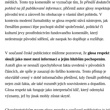
médiích. Tento typ komentáře se vyznačuje tím, že
přináší dodateč
pohled na již publikované informace
, přičemž autor glosy respektuj
původní text a zároveň ho obohacuje o vlastní úhel pohledu. V
kontextu moderní žurnalistiky se glosa respekt stává nástrojem, jak
čtenářům pomoci lépe pochopit složité společenské, politické či
kulturní jevy prostřednictvím fundovaného komentáře, který
nedestruuje původní sdělení, ale naopak ho doplňuje a rozšiřuje.
V současné české publicistice můžeme pozorovat, že
glosa respekt
slouží jako most mezi informací a jejím hlubším pochopením
.
Autoři glos se nesnaží zpochybňovat fakta uvedená v původních
článcích, ale spíše je zasazují do širšího kontextu. Tento přístup je
obzvláště cenný v době informačního přetížení, kdy čtenáři potřebuj
nejen znát fakta, ale také rozumět jejich souvislostem a dopadům.
Glosa respekt tak funguje jako interpretační klíč, který odemyká
významy, jež by jinak mohly zůstat skryté.
Charakteristickým rysem glosy respekt v současné publicistice je jej