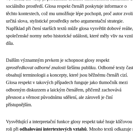
sociálního prostředí. Glosa respekt čtenáři poskytuje informace o
těchto kontextech, což mu umožňuje lépe pochopit, proč autor zvoli
určitá slova, stylistické prostředky nebo argumentační strategie.
Například při čtení starších textů může glosa vysvětlit dobové reálie
společenské normy nebo historické události, které měly vliv na vzni
díla.
Dalším významným prvkem je schopnost glosy respekt
zprostředkovat odborné znalosti
širšímu publiku. Odborné texty čas
obsahují terminologii a koncepty, které jsou běžnému čtenáři cizí.
Glosa respekt v takových případech funguje jako tlumočník mezi
odborným diskurzem a laickým čtenářem, přičemž zachovává
přesnost a věrnost původnímu sdělení, ale zároveň je činí
přístupnějším.
Vysvětlující a interpretační funkce glosy respekt také hraje klíčovou
roli při
odhalování intertextových vztahů
. Mnoho textů odkazuje 