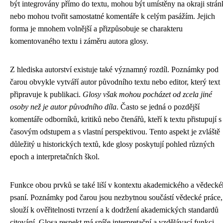
být integrovány přímo do textu, mohou být umístěny na okraji strá
nebo mohou tvořit samostatné komentáře k celým pasážím. Jejich
forma je mnohem volnější a přizpůsobuje se charakteru
komentovaného textu i záměru autora glosy.
Z hlediska autorství existuje také významný rozdíl. Poznámky pod
čarou obvykle vytváří autor původního textu nebo editor, který text
připravuje k publikaci.
Glosy však mohou pocházet od zcela jiné
osoby než je autor původního díla
. Často se jedná o pozdější
komentáře odborníků, kritiků nebo čtenářů, kteří k textu přistupují s
časovým odstupem a s vlastní perspektivou. Tento aspekt je zvláště
důležitý u historických textů, kde glosy poskytují pohled různých
epoch a interpretačních škol.
Funkce obou prvků se také liší v kontextu akademického a vědeck
psaní. Poznámky pod čarou jsou nezbytnou součástí vědecké práce,
slouží k ověřitelnosti tvrzení a k dodržení akademických standardů
citování. Glosa respekt má spíše interpretační a vzdělávací funkci,