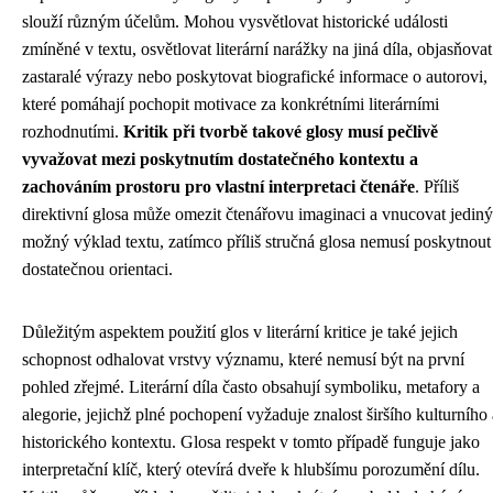
slouží různým účelům. Mohou vysvětlovat historické události
zmíněné v textu, osvětlovat literární narážky na jiná díla, objasňovat
zastaralé výrazy nebo poskytovat biografické informace o autorovi,
které pomáhají pochopit motivace za konkrétními literárními
rozhodnutími.
Kritik při tvorbě takové glosy musí pečlivě
vyvažovat mezi poskytnutím dostatečného kontextu a
zachováním prostoru pro vlastní interpretaci čtenáře
. Příliš
direktivní glosa může omezit čtenářovu imaginaci a vnucovat jediný
možný výklad textu, zatímco příliš stručná glosa nemusí poskytnout
dostatečnou orientaci.
Důležitým aspektem použití glos v literární kritice je také jejich
schopnost odhalovat vrstvy významu, které nemusí být na první
pohled zřejmé. Literární díla často obsahují symboliku, metafory a
alegorie, jejichž plné pochopení vyžaduje znalost širšího kulturního 
historického kontextu. Glosa respekt v tomto případě funguje jako
interpretační klíč, který otevírá dveře k hlubšímu porozumění dílu.