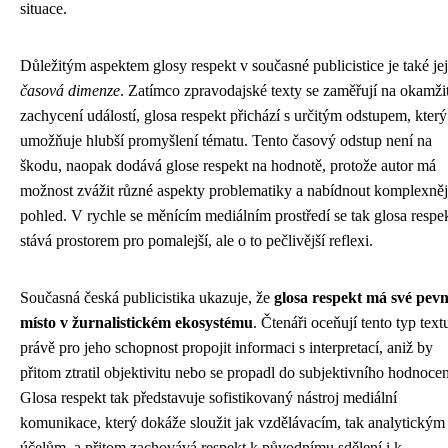
situace.
Důležitým aspektem glosy respekt v současné publicistice je také jej
časová dimenze
. Zatímco zpravodajské texty se zaměřují na okamži
zachycení událostí, glosa respekt přichází s určitým odstupem, který
umožňuje hlubší promyšlení tématu. Tento časový odstup není na
škodu, naopak dodává glose respekt na hodnotě, protože autor má
možnost zvážit různé aspekty problematiky a nabídnout komplexněj
pohled. V rychle se měnícím mediálním prostředí se tak glosa respe
stává prostorem pro pomalejší, ale o to pečlivější reflexi.
Současná česká publicistika ukazuje, že
glosa respekt má své pev
místo v žurnalistickém ekosystému
. Čtenáři oceňují tento typ text
právě pro jeho schopnost propojit informaci s interpretací, aniž by
přitom ztratil objektivitu nebo se propadl do subjektivního hodnocen
Glosa respekt tak představuje sofistikovaný nástroj mediální
komunikace, který dokáže sloužit jak vzdělávacím, tak analytickým
účelům, a přitom zachovává respekt k původnímu sdělení i k