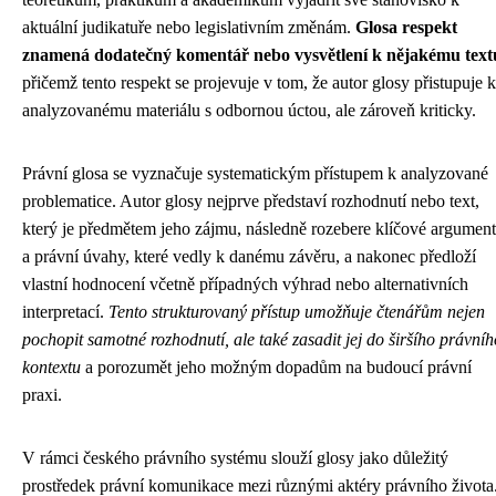
aktuální judikatuře nebo legislativním změnám.
Glosa respekt
znamená dodatečný komentář nebo vysvětlení k nějakému text
přičemž tento respekt se projevuje v tom, že autor glosy přistupuje k
analyzovanému materiálu s odbornou úctou, ale zároveň kriticky.
Právní glosa se vyznačuje systematickým přístupem k analyzované
problematice. Autor glosy nejprve představí rozhodnutí nebo text,
který je předmětem jeho zájmu, následně rozebere klíčové argumen
a právní úvahy, které vedly k danému závěru, a nakonec předloží
vlastní hodnocení včetně případných výhrad nebo alternativních
interpretací.
Tento strukturovaný přístup umožňuje čtenářům nejen
pochopit samotné rozhodnutí, ale také zasadit jej do širšího právníh
kontextu
a porozumět jeho možným dopadům na budoucí právní
praxi.
V rámci českého právního systému slouží glosy jako důležitý
prostředek právní komunikace mezi různými aktéry právního života