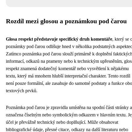
Rozdíl mezi glosou a poznámkou pod čarou
Glosa respekt představuje specifický druh komentáře
, který se 
poznámky pod čarou odlišuje hned v několika podstatných aspektec
Zatímco poznámka pod čarou slouží primárně k doplnění faktickýc
informací, odkazů na prameny nebo k technickým upřesněním, glos
respekt znamená dodatečný komentář nebo vysvětlení k nějakému
textu, který má mnohem hlubší interpretační charakter. Tento rozdíl
není pouze formální, ale zasahuje do samotné podstaty a funkce ob
textových prvků.
Poznámka pod čarou je zpravidla umístěna na spodní části stránky a
označena číselným nebo symbolickým odkazem v hlavním textu. Je
účel je převážně technický nebo doplňující. Může obsahovat
bibliografické údaje, přesné citace, odkazy na další literaturu nebo