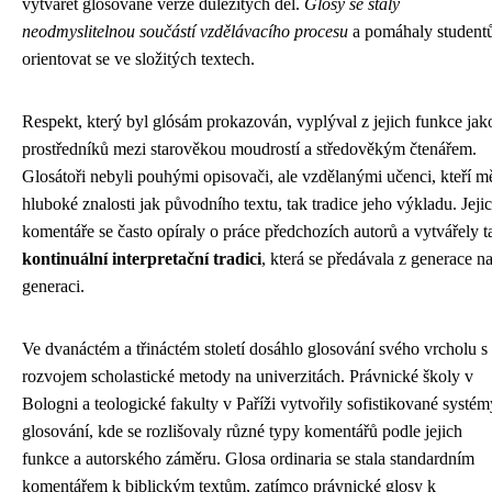
vytvářet glosované verze důležitých děl.
Glosy se staly
neodmyslitelnou součástí vzdělávacího procesu
a pomáhaly studen
orientovat se ve složitých textech.
Respekt, který byl glósám prokazován, vyplýval z jejich funkce jak
prostředníků mezi starověkou moudrostí a středověkým čtenářem.
Glosátoři nebyli pouhými opisovači, ale vzdělanými učenci, kteří mě
hluboké znalosti jak původního textu, tak tradice jeho výkladu. Jeji
komentáře se často opíraly o práce předchozích autorů a vytvářely t
kontinuální interpretační tradici
, která se předávala z generace n
generaci.
Ve dvanáctém a třináctém století dosáhlo glosování svého vrcholu s
rozvojem scholastické metody na univerzitách. Právnické školy v
Bologni a teologické fakulty v Paříži vytvořily sofistikované systém
glosování, kde se rozlišovaly různé typy komentářů podle jejich
funkce a autorského záměru. Glosa ordinaria se stala standardním
komentářem k biblickým textům, zatímco právnické glosy k