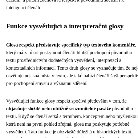
inteligenci čtenáře.
Funkce vysvětlující a interpretační glosy
Glosa respekt představuje specifický typ textového komentáře
,
který má za úkol poskytnout čtenáři hlubší pochopení původního
textu prostřednictvím dodatečných vysvětlení, interpretací a
kontextuálních informací. Tento druh glosy se vyznačuje tím, že ne
osvětluje nejasná místa v textu, ale také nabízí čtenáři širší perspekt
pro pochopení smyslu a významu sdělení.
Vysvětlující funkce glosy respekt spočívá především v tom, že
objasňuje složité nebo obtížně srozumitelné pasáže
původního
textu. Když se čtenář setká s termínem, konceptem nebo myšlenkou
která není na první pohled zřejmá, glosa mu poskytuje potřebné
vysvětlení. Tato funkce je obzvláště důležitá u historických textů,