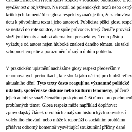
vyváženost a objektivita
. Na rozdíl od polemických textů nebo ostr
kritických komentářů se glosa respekt vyznačuje tím, že zachovává
úctu k původnímu textu i jeho autorovi. Publicista píšící glosu respe
se nestaví do role soudce, ale spíše průvodce, který čtenáře provází
složitými tématy a nabízí alternativní perspektivy. Tento přístup
vyžaduje od autora nejen hluboké znalosti daného tématu, ale také
schopnost empatie a porozumění různým úhlům pohledu.
V praktickém uplatnění nacházíme glosy respekt především v
renomovaných periodikách, kde slouží jako nástroj pro hlubší reflex
aktuálního dění.
Tyto texty často reagují na významné politické
události, společenské diskuse nebo kulturní fenomény
, přičemž
jejich autoři se snaží čtenářům poskytnout širší rámec pro pochopen
probíraných témat. Glosa respekt může například doplňovat
zpravodajský článek o volbách analýzou historických souvislostí
volebního chování, nebo může k reportáži o sociálním problému
přidávat odborný komentář vysvětlující strukturální příčiny dané