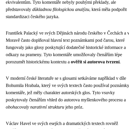
ekvivalentům. Tyto komentáře nebyly pouhými překlady, ale
představovaly
důkladnou filologickou analýzu
, která měla podpořit
standardizaci českého jazyka.
František Palacký ve svých Dějinách národu českého v Čechách a 
Moravě často doplňoval hlavní text poznámkami pod čarou, které
fungovaly jako glosy poskytující dodatečné historické informace a
odkazy na prameny. Tyto komentáře umožňovaly čtenářům lépe
porozumět historickému kontextu a
ověřit si autorova tvrzení
.
V moderní české literatuře se s glosami setkáváme například v díle
Bohumila Hrabala, který ve svých textech často používal poznámky
komentáře, jež měly charakter autorských glos. Tyto vsuvky
poskytovaly čtenářům vhled do autorova myšlenkového procesu a
obohacovaly narativní strukturu
jeho próz.
Václav Havel ve svých esejích a dramatických textech rovněž