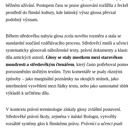
běžném užívání. Postupem času se praxe glosování rozšířila z řeck
prostředí do římské kultury, kde latinský výraz glossa převzal
podobný význam.
Během středověku nabyla glosa zcela nového rozměru a stala se
standardní součástí vzdělávacího procesu. Středověcí mniši a učenci
systematicky glosovali náboženské texty, právní dokumenty a klasi
díla antických autorů.
Glosy se staly mostkem mezi starověkou
moudrostí a středověkým čtenářem
, který často potřeboval pomo
porozuměním složitým textům. Tyto komentáře se psaly různými
způsoby – jako marginální poznámky na okrajích stránek, jako
interlineární vysvětlení mezi řádky textu, nebo jako samostatné sbír
výkladů k určitému dílu.
V kontextu právní terminologie získaly glosy zvláštní postavení.
Středověké právní školy, zejména v italské Bologni, vytvořily
rozsáhlé systémy glos k římskému právu.
Právníci a učenci psali