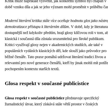
Kritik může například vysvětlit, jak konkrétní symbol byl chápán v
době vzniku díla a jak se jeho význam mohl proměnit v průběhu čas
Moderní literární kritika stále více oceňuje hodnotu glos jako nástro
demokratizace přístupu k literárním dílům
. V době, kdy je literatura
dostupnější než kdykoliv předtím, hrají glosy klíčovou roli v tom, a
klasická i současná díla zůstala srozumitelná pro široké publikum.
Kritici využívají glosy nejen v akademických studiích, ale také v
populárních vydáních klasických děl, kde slouží jako průvodce pro
běžné čtenáře. Tato praxe pomáhá udržovat literární tradici živou a
relevantní pro nové generace čtenářů, kteří by jinak mohli mít potíže
pochopením kontextu starších textů.
Glosa respekt v současné publicistice
Glosa respekt v současné publicistice
představuje specifický
žurnalistický útvar, který získává stále větší prostor v českých