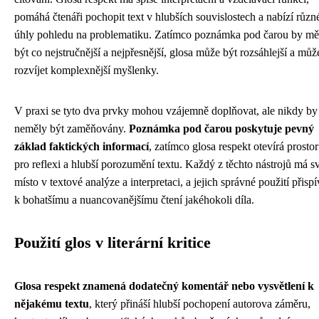
pomáhá čtenáři pochopit text v hlubších souvislostech a nabízí různ
úhly pohledu na problematiku. Zatímco poznámka pod čarou by mě
být co nejstručnější a nejpřesnější, glosa může být rozsáhlejší a můž
rozvíjet komplexnější myšlenky.
V praxi se tyto dva prvky mohou vzájemně doplňovat, ale nikdy by
neměly být zaměňovány.
Poznámka pod čarou poskytuje pevný
základ faktických informací
, zatímco glosa respekt otevírá prostor
pro reflexi a hlubší porozumění textu. Každý z těchto nástrojů má s
místo v textové analýze a interpretaci, a jejich správné použití přispí
k bohatšímu a nuancovanějšímu čtení jakéhokoli díla.
Použití glos v literární kritice
Glosa respekt znamená dodatečný komentář nebo vysvětlení k
nějakému textu
, který přináší hlubší pochopení autorova záměru,