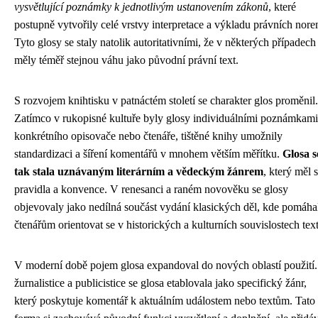
vysvětlující poznámky k jednotlivým ustanovením zákonů
, které
postupně vytvořily celé vrstvy interpretace a výkladu právních nore
Tyto glosy se staly natolik autoritativními, že v některých případech
měly téměř stejnou váhu jako původní právní text.
S rozvojem knihtisku v patnáctém století se charakter glos proměnil.
Zatímco v rukopisné kultuře byly glosy individuálními poznámkami
konkrétního opisovače nebo čtenáře, tištěné knihy umožnily
standardizaci a šíření komentářů v mnohem větším měřítku.
Glosa s
tak stala uznávaným literárním a vědeckým žánrem
, který měl 
pravidla a konvence. V renesanci a raném novověku se glosy
objevovaly jako nedílná součást vydání klasických děl, kde pomáha
čtenářům orientovat se v historických a kulturních souvislostech tex
V moderní době pojem glosa expandoval do nových oblastí použití
žurnalistice a publicistice se glosa etablovala jako specifický žánr,
který poskytuje komentář k aktuálním událostem nebo textům. Tato