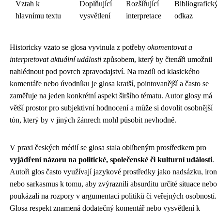
Vztah k
Doplňující
Rozšiřující
Bibliografick
hlavnímu textu
vysvětlení
interpretace
odkaz
Historicky vzato se glosa vyvinula z potřeby
okomentovat a
interpretovat aktuální události
způsobem, který by čtenáři umožnil
nahlédnout pod povrch zpravodajství. Na rozdíl od klasického
komentáře nebo úvodníku je glosa kratší, pointovanější a často se
zaměřuje na jeden konkrétní aspekt širšího tématu. Autor glosy má
větší prostor pro subjektivní hodnocení a může si dovolit osobnější
tón, který by v jiných žánrech mohl působit nevhodně.
V praxi českých médií se glosa stala oblíbeným prostředkem pro
vyjádření názoru na politické, společenské či kulturní události
.
Autoři glos často využívají jazykové prostředky jako nadsázku, iron
nebo sarkasmus k tomu, aby zvýraznili absurditu určité situace nebo
poukázali na rozpory v argumentaci politiků či veřejných osobností.
Glosa respekt znamená dodatečný komentář nebo vysvětlení k