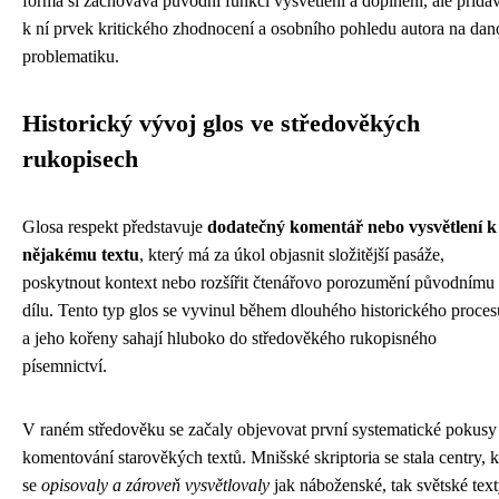
forma si zachovává původní funkci vysvětlení a doplnění, ale přidá
k ní prvek kritického zhodnocení a osobního pohledu autora na dan
problematiku.
Historický vývoj glos ve středověkých
rukopisech
Glosa respekt představuje
dodatečný komentář nebo vysvětlení k
nějakému textu
, který má za úkol objasnit složitější pasáže,
poskytnout kontext nebo rozšířit čtenářovo porozumění původnímu
dílu. Tento typ glos se vyvinul během dlouhého historického proces
a jeho kořeny sahají hluboko do středověkého rukopisného
písemnictví.
V raném středověku se začaly objevovat první systematické pokusy
komentování starověkých textů. Mnišské skriptoria se stala centry, 
se
opisovaly a zároveň vysvětlovaly
jak náboženské, tak světské text