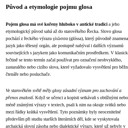
Původ a etymologie pojmu glosa
Pojem glosa má své kořeny hluboko v antické tradici
a jeho
etymologický původ sahá až do starověkého Řecka. Slovo glosa
pochází z řeckého výrazu γλῶσσα (glóssa), který původně znamena
jazyk jako tělesný orgán, ale postupně nabýval i dalších významů
souvisejících s jazykem jako komunikačním prostředkem. V klasick
řečtině se tento termín začal používat pro označení neobvyklého,
zastaralého nebo cizího slova, které vyžadovalo vysvětlení pro běžn
čtenáře nebo posluchače.
Ve starověkém světě měly glosy zásadní význam pro zachování a
přenos znalostí
. Když se učenci a kopisti setkávali s obtížnými nebo
méně známými výrazy v textech, psali k nim na okraje svitků nebo
mezi řádky krátká vysvětlení. Tyto poznámky byly neocenitelné
především při studiu starších literárních děl, kde se vyskytovala
archaická slovní zásoba nebo dialektické výrazy, které už nebyly v