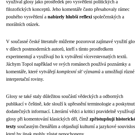
využíval glosy jako prostředek pro vysvětlení politických a
filozofických konceptů. Jeho komentáře často přesahovaly rámec
pouhého vysvětlení a
nabízely hlubší reflexi
společenských a
morálních otázek.
V současné české literatuře můžeme pozorovat zajímavé využití glo
v dílech postmoderních autorů, kteří s tímto prostředkem
experimentují a využívají ho k vytváření vícevrstevnatých textů.
Jáchym Topol například ve svých románech používá poznámky a
komentáře, které vytvářejí
komplexní síť významů
a umožňují různé
interpretační roviny.
Glosy se také staly důležitou součástí vědeckých a odborných
publikací v češtině, kde slouží k upřesnění terminologie a poskytnut
dodatečných informací. Literární vědci a kritici pravidelně využívají
glosy při komentování klasických děl, čímž
zpřístupňují historick
texty
současným čtenářům a objasňují kulturní a jazykové souvislost
které by jinak mohly zůstat nepochopeny.