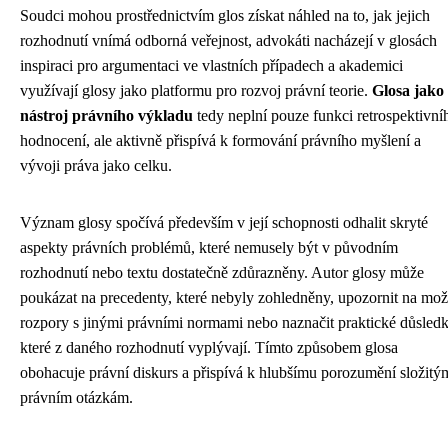
Soudci mohou prostřednictvím glos získat náhled na to, jak jejich
rozhodnutí vnímá odborná veřejnost, advokáti nacházejí v glosách
inspiraci pro argumentaci ve vlastních případech a akademici
využívají glosy jako platformu pro rozvoj právní teorie.
Glosa jako
nástroj právního výkladu
tedy neplní pouze funkci retrospektivní
hodnocení, ale aktivně přispívá k formování právního myšlení a
vývoji práva jako celku.
Význam glosy spočívá především v její schopnosti odhalit skryté
aspekty právních problémů, které nemusely být v původním
rozhodnutí nebo textu dostatečně zdůrazněny. Autor glosy může
poukázat na precedenty, které nebyly zohledněny, upozornit na mo
rozpory s jinými právními normami nebo naznačit praktické důsledk
které z daného rozhodnutí vyplývají. Tímto způsobem glosa
obohacuje právní diskurs a přispívá k hlubšímu porozumění složitý
právním otázkám.