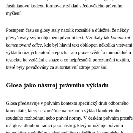
Justiniánovu kodexu formovaly základ středověkého právního
myšlení.
Postupem času se glosy staly natolik rozsáhlé a důležité, že někdy
převyšovaly svým objemem původní text. Vznikaly tak
komplexní
komentované edice
, kde byl hlavní text obklopen několika vrstvami
výkladů různých autorů a epoch. Tato praxe svědčí o mimořádném
respektu ke vzdělání a snaze o co nejpřesnější porozumění textům,
které byly považovány za autoritativní zdroje poznání.
Glosa jako nástroj právního výkladu
Glosa představuje v právním kontextu specifický druh odborného
komentáře, který se zaměřuje na rozbor a výklad konkrétního
soudního rozhodnutí nebo právní normy. V českém právním prostře
má glosa dlouhou tradici jako nástroj, který umožňuje právním
teoretikům, praktikům a akademikům vyjádřit své stanovisko k