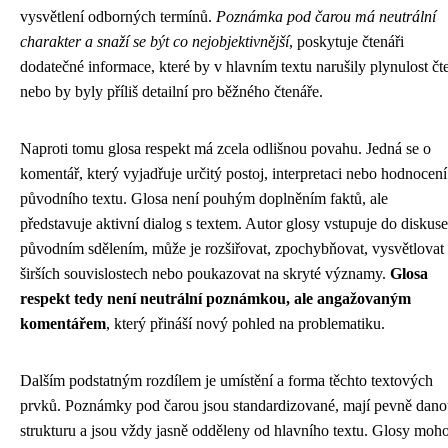
vysvětlení odborných termínů.
Poznámka pod čarou má neutrální
charakter a snaží se být co nejobjektivnější
, poskytuje čtenáři
dodatečné informace, které by v hlavním textu narušily plynulost čt
nebo by byly příliš detailní pro běžného čtenáře.
Naproti tomu glosa respekt má zcela odlišnou povahu. Jedná se o
komentář, který vyjadřuje určitý postoj, interpretaci nebo hodnocení
původního textu. Glosa není pouhým doplněním faktů, ale
představuje aktivní dialog s textem. Autor glosy vstupuje do diskuse
původním sdělením, může je rozšiřovat, zpochybňovat, vysvětlovat
širších souvislostech nebo poukazovat na skryté významy.
Glosa
respekt tedy není neutrální poznámkou, ale angažovaným
komentářem
, který přináší nový pohled na problematiku.
Dalším podstatným rozdílem je umístění a forma těchto textových
prvků. Poznámky pod čarou jsou standardizované, mají pevně dan
strukturu a jsou vždy jasně odděleny od hlavního textu. Glosy moh