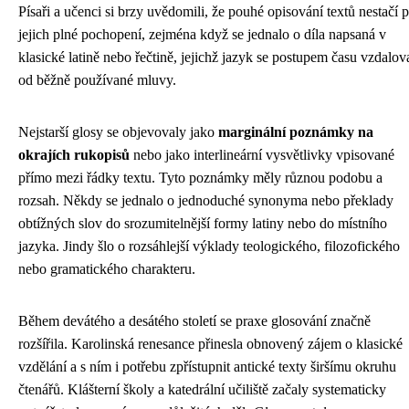
Písaři a učenci si brzy uvědomili, že pouhé opisování textů nestačí 
jejich plné pochopení, zejména když se jednalo o díla napsaná v
klasické latině nebo řečtině, jejichž jazyk se postupem času vzdalov
od běžně používané mluvy.
Nejstarší glosy se objevovaly jako
marginální poznámky na
okrajích rukopisů
nebo jako interlineární vysvětlivky vpisované
přímo mezi řádky textu. Tyto poznámky měly různou podobu a
rozsah. Někdy se jednalo o jednoduché synonyma nebo překlady
obtížných slov do srozumitelnější formy latiny nebo do místního
jazyka. Jindy šlo o rozsáhlejší výklady teologického, filozofického
nebo gramatického charakteru.
Během devátého a desátého století se praxe glosování značně
rozšířila. Karolinská renesance přinesla obnovený zájem o klasické
vzdělání a s ním i potřebu zpřístupnit antické texty širšímu okruhu
čtenářů. Klášterní školy a katedrální učiliště začaly systematicky