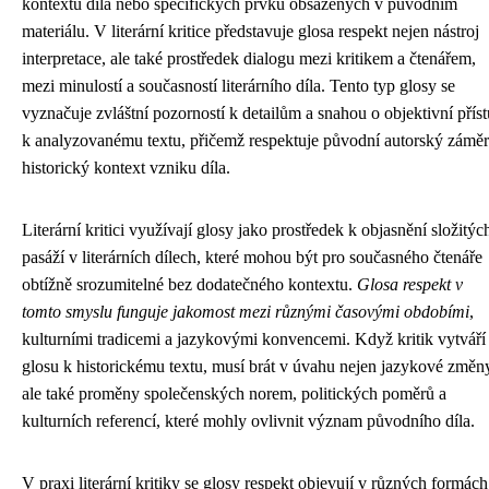
kontextu díla nebo specifických prvků obsažených v původním
materiálu. V literární kritice představuje glosa respekt nejen nástroj
interpretace, ale také prostředek dialogu mezi kritikem a čtenářem,
mezi minulostí a současností literárního díla. Tento typ glosy se
vyznačuje zvláštní pozorností k detailům a snahou o objektivní přís
k analyzovanému textu, přičemž respektuje původní autorský záměr
historický kontext vzniku díla.
Literární kritici využívají glosy jako prostředek k objasnění složitýc
pasáží v literárních dílech, které mohou být pro současného čtenáře
obtížně srozumitelné bez dodatečného kontextu.
Glosa respekt v
tomto smyslu funguje jakomost mezi různými časovými obdobími
,
kulturními tradicemi a jazykovými konvencemi. Když kritik vytváří
glosu k historickému textu, musí brát v úvahu nejen jazykové změn
ale také proměny společenských norem, politických poměrů a
kulturních referencí, které mohly ovlivnit význam původního díla.
V praxi literární kritiky se glosy respekt objevují v různých formách