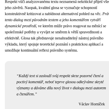
Respekt vůči analyzovanému textu neznamená nekritické přijetí vše
jeho závěrů. Naopak, kvalitní glosa se vyznačuje schopností
konstruktivně kritizovat a nabídnout alternativní pohled na věc.
Prá
tento dialog mezi původním textem a jeho komentářem vytváří
dynamické prostředí
, ve kterém může právo reagovat na měnící se
společenské potřeby a vyvíjet se směrem k větší spravedlnosti a
efektivitě. Glosa tak představuje nenahraditelný nástroj právního
výkladu, který spojuje teoretické poznání s praktickou aplikací a
umožňuje kontinuální reflexi právního systému.
Každý text si zaslouží svůj respekt skrze pozorné čtení a
poctivý komentář, neboť teprve glosou odkrýváme skryté
významy a dáváme dílu nový život v dialogu mezi autorem
a čtenářem.
Václav Horníček