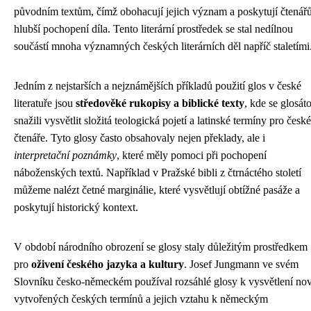
původním textům, čímž obohacují jejich význam a poskytují čtená
hlubší pochopení díla. Tento literární prostředek se stal nedílnou
součástí mnoha významných českých literárních děl napříč staletími
Jedním z nejstarších a nejznámějších příkladů použití glos v české
literatuře jsou
středověké rukopisy a biblické texty
, kde se glosáto
snažili vysvětlit složitá teologická pojetí a latinské termíny pro české
čtenáře. Tyto glosy často obsahovaly nejen překlady, ale i
interpretační poznámky
, které měly pomoci při pochopení
náboženských textů. Například v Pražské bibli z čtrnáctého století
můžeme nalézt četné marginálie, které vysvětlují obtížné pasáže a
poskytují historický kontext.
V období národního obrození se glosy staly důležitým prostředkem
pro
oživení českého jazyka a kultury
. Josef Jungmann ve svém
Slovníku česko-německém používal rozsáhlé glosy k vysvětlení no
vytvořených českých termínů a jejich vztahu k německým