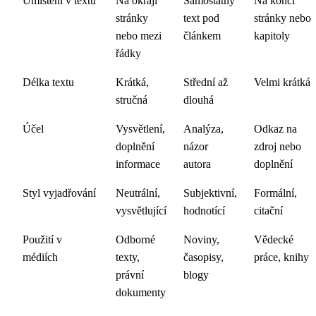
Umístění v textu
Na okraji
Samostatný
Na konci
stránky
text pod
stránky nebo
nebo mezi
článkem
kapitoly
řádky
Délka textu
Krátká,
Střední až
Velmi krátká
stručná
dlouhá
Účel
Vysvětlení,
Analýza,
Odkaz na
doplnění
názor
zdroj nebo
informace
autora
doplnění
Styl vyjadřování
Neutrální,
Subjektivní,
Formální,
vysvětlující
hodnotící
citační
Použití v
Odborné
Noviny,
Vědecké
médiích
texty,
časopisy,
práce, knihy
právní
blogy
dokumenty