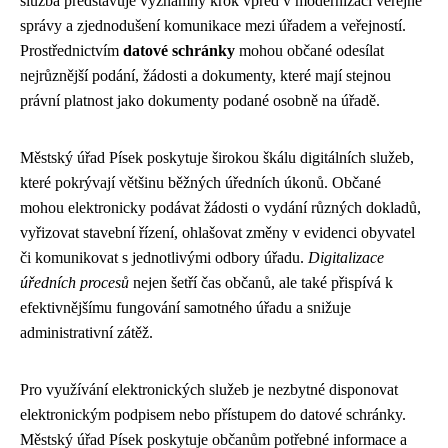
služba představuje významný krok vpřed v modernizaci veřejné
správy a zjednodušení komunikace mezi úřadem a veřejností.
Prostřednictvím
datové schránky
mohou občané odesílat
nejrůznější podání, žádosti a dokumenty, které mají stejnou
právní platnost jako dokumenty podané osobně na úřadě.
Městský úřad Písek poskytuje širokou škálu digitálních služeb,
které pokrývají většinu běžných úředních úkonů. Občané
mohou elektronicky podávat žádosti o vydání různých dokladů,
vyřizovat stavební řízení, ohlašovat změny v evidenci obyvatel
či komunikovat s jednotlivými odbory úřadu.
Digitalizace
úředních procesů
nejen šetří čas občanů, ale také přispívá k
efektivnějšímu fungování samotného úřadu a snižuje
administrativní zátěž.
Pro využívání elektronických služeb je nezbytné disponovat
elektronickým podpisem nebo přístupem do datové schránky.
Městský úřad Písek poskytuje občanům potřebné informace a