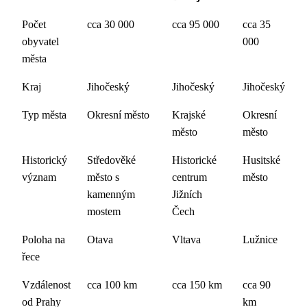
Počet
cca 30 000
cca 95 000
cca 35
obyvatel
000
města
Kraj
Jihočeský
Jihočeský
Jihočeský
Typ města
Okresní město
Krajské
Okresní
město
město
Historický
Středověké
Historické
Husitské
význam
město s
centrum
město
kamenným
Jižních
mostem
Čech
Poloha na
Otava
Vltava
Lužnice
řece
Vzdálenost
cca 100 km
cca 150 km
cca 90
od Prahy
km