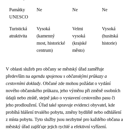
Památky
Ne
Ne
Ne
UNESCO
Turistická
Vysoká
Velmi
Vysoká
atraktivita
(kamenný
vysoká
(husitská
most, historické
(krajské
historie)
centrum)
město)
V oblasti služeb pro občany se městský úřad zaměřuje
především na
agendu spojenou s občanskými průkazy a
cestovními doklady
. Občané zde mohou požádat o vydání
nového občanského průkazu, jeho výměnu při změně osobních
údajů nebo ztrátě, stejně jako o vystavení cestovního pasu či
jeho prodloužení. Úřad také spravuje evidenci obyvatel, kde
probíhá hlášení trvalého pobytu, změny bydliště nebo odhlášení
z místa pobytu. Tyto služby jsou nezbytné pro každého občana a
městský úřad zajišťuje jejich rychlé a efektivní vyřízení.