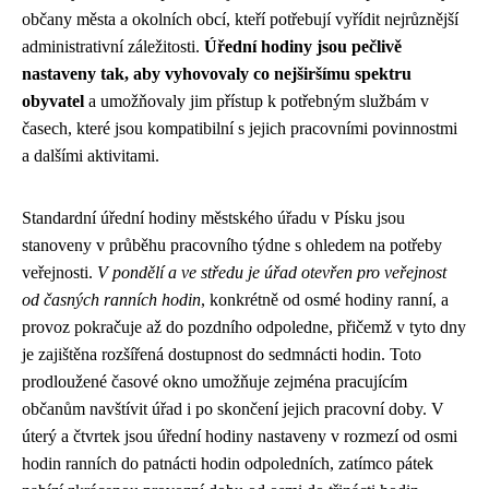
občany města a okolních obcí, kteří potřebují vyřídit nejrůznější
administrativní záležitosti.
Úřední hodiny jsou pečlivě
nastaveny tak, aby vyhovovaly co nejširšímu spektru
obyvatel
a umožňovaly jim přístup k potřebným službám v
časech, které jsou kompatibilní s jejich pracovními povinnostmi
a dalšími aktivitami.
Standardní úřední hodiny městského úřadu v Písku jsou
stanoveny v průběhu pracovního týdne s ohledem na potřeby
veřejnosti.
V pondělí a ve středu je úřad otevřen pro veřejnost
od časných ranních hodin
, konkrétně od osmé hodiny ranní, a
provoz pokračuje až do pozdního odpoledne, přičemž v tyto dny
je zajištěna rozšířená dostupnost do sedmnácti hodin. Toto
prodloužené časové okno umožňuje zejména pracujícím
občanům navštívit úřad i po skončení jejich pracovní doby. V
úterý a čtvrtek jsou úřední hodiny nastaveny v rozmezí od osmi
hodin ranních do patnácti hodin odpoledních, zatímco pátek