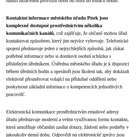
nabízí zkrácenou provozní dobu od osmi do třinácti hodin.
Kontaktní informace městského úřadu Písek jsou
komplexně dostupné prostřednictvím několika
komunikačních kanálů
, což zajišťuje, že občané mohou úřad
kontaktovat způsobem, který jim nejvíce vyhovuje. Telefonické
spojení představuje jeden z nejrychlejších způsobů, jak získat
potřebné informace nebo si domluvit osobní schůzku s
příslušným úředníkem. Ústředna městského úřadu je k dispozici
během úředních hodin a operátoři jsou školeni tak, aby dokázali
efektivně přesměrovat volající na příslušné oddělení nebo
poskytnout základní informace o kompetencích jednotlivých
pracovišť.
Elektronická komunikace prostřednictvím emailové adresy
úřadu představuje moderní a velmi využívanou formu kontaktu,
která umožňuje občanům zasílat dotazy, žádosti nebo podněty v
jakoukoliv denní dobu.
Odpovědi na elektronické zprávy jsou