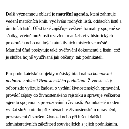
Další významnou oblastí je
matriční agenda
, která zahrnuje
vedení matričních knih, vydávání rodných listů, oddacích listů a
úmrtních listů. Úřad také zajišťuje veškeré formality spojené se
sňatky, včetně možnosti uzavření manželství v historických
prostorách nebo na jiných atraktivních místech ve městě.
Matriční úřad poskytuje také ověřování dokumentů a listin, což
je služba hojně využívaná jak občany, tak podnikateli.
Pro podnikatelské subjekty městský úřad nabízí
komplexní
podporu v oblasti živnostenského podnikání
. Živnostenský
odbor zde vyřizuje žádosti o vydání živnostenských oprávnění,
provádí zápisy do živnostenského rejstříku a spravuje veškerou
agendu spojenou s provozováním živností. Podnikatelé modem
využít služeb úřadu při změnách v živnostenském oprávnění,
pozastavení či zrušení živnosti nebo při řešení dalších
administrativních záležitostí souvisejících s jejich podnikáním.