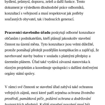
bydlení, průmysl, dopravu, zeleň a další funkce. Tento
dokument je výsledkem dlouhodobé práce odborníků,
konzultací s veřejností a musí respektovat jak potřeby
současných obyvatel, tak i budoucích generací.
Pracovníci stavebního úřadu
poskytují odborné konzultace
občanům i podnikatelům, kteří plánují jakoukoliv stavební
činnost na území města. Tyto konzultace jsou velmi důležité,
protože pomáhají předejít pozdějším komplikacím a zajišťují, že
navrhované stavby budou v souladu s platnými předpisy a
územním plánem. Úřad také vydává závazná stanoviska k
různým projektům a koordinuje spolupráci s dalšími dotčenými
orgány státní správy.
V rámci své činnosti se stavební úřad zabývá také ochranou
veřejných zájmů, mezi které patří zejména
ochrana životního
prostředí, památková péče, požární ochrana a dodržování
hygienických předpisů
. Každé stavební povolení musí být