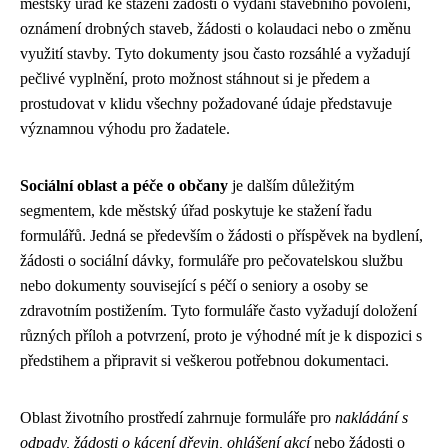
městský úřad ke stažení žádosti o vydání stavebního povolení,
oznámení drobných staveb, žádosti o kolaudaci nebo o změnu
využití stavby. Tyto dokumenty jsou často rozsáhlé a vyžadují
pečlivé vyplnění, proto možnost stáhnout si je předem a
prostudovat v klidu všechny požadované údaje představuje
významnou výhodu pro žadatele.
Sociální oblast a péče o občany
je dalším důležitým
segmentem, kde městský úřad poskytuje ke stažení řadu
formulářů. Jedná se především o žádosti o příspěvek na bydlení,
žádosti o sociální dávky, formuláře pro pečovatelskou službu
nebo dokumenty související s péčí o seniory a osoby se
zdravotním postižením. Tyto formuláře často vyžadují doložení
různých příloh a potvrzení, proto je výhodné mít je k dispozici s
předstihem a připravit si veškerou potřebnou dokumentaci.
Oblast životního prostředí zahrnuje formuláře pro
nakládání s
odpady, žádosti o kácení dřevin, ohlášení akcí
nebo žádosti o