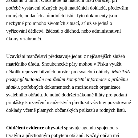
záznamů o úmrtí. Občané se na matriční úřad obracejí při
potřebě vystavení různých typů matričních dokladů, především
rodných, oddacích a úmrtních listů. Tyto dokumenty jsou
nezbytné pro mnoho životních situací, ať už se jedná o
vyřizování dědictví, žádosti o důchod, nebo administrativní
úkony v zahraničí.
Uzavírání manželství představuje jednu z nejčastějších služeb
matričního úřadu. Snoubenecké páry mohou v Písku využít
několik reprezentativních prostor pro svatební obřady.
Matrikáři
poskytují budoucím manželům kompletní informace o průběhu
sňatku
, potřebných dokumentech a možnostech organizace
svatebního obřadu. Je nutné dodržet zákonné lhůty pro podání
přihlášky k uzavření manželství a předložit všechny požadované
doklady včetně platných občanských průkazů a rodných listů.
Oddělení evidence obyvatel
spravuje agendu spojenou s
trvalým a přechodným pobytem občanů. Každý občan má