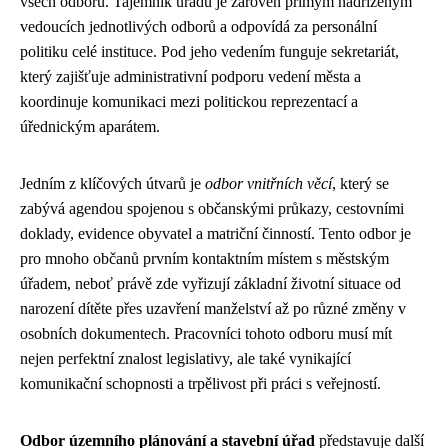
všech odborů. Tajemník úřadu je zároveň přímým nadřízeným
vedoucích jednotlivých odborů a odpovídá za personální
politiku celé instituce. Pod jeho vedením funguje sekretariát,
který zajišťuje administrativní podporu vedení města a
koordinuje komunikaci mezi politickou reprezentací a
úřednickým aparátem.
Jedním z klíčových útvarů je
odbor vnitřních věcí
, který se
zabývá agendou spojenou s občanskými průkazy, cestovními
doklady, evidence obyvatel a matriční činností. Tento odbor je
pro mnoho občanů prvním kontaktním místem s městským
úřadem, neboť právě zde vyřizují základní životní situace od
narození dítěte přes uzavření manželství až po různé změny v
osobních dokumentech. Pracovníci tohoto odboru musí mít
nejen perfektní znalost legislativy, ale také vynikající
komunikační schopnosti a trpělivost při práci s veřejností.
Odbor územního plánování a stavební úřad
představuje další