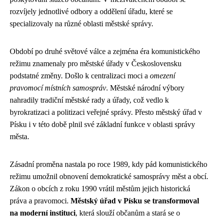
rozvíjely jednotlivé odbory a oddělení úřadu, které se
specializovaly na různé oblasti městské správy.
Období po druhé světové válce a zejména éra komunistického
režimu znamenaly pro městské úřady v Československu
podstatné změny. Došlo k centralizaci moci a
omezení
pravomocí místních samospráv
. Městské národní výbory
nahradily tradiční městské rady a úřady, což vedlo k
byrokratizaci a politizaci veřejné správy. Přesto městský úřad v
Písku i v této době plnil své základní funkce v oblasti správy
města.
Zásadní proměna nastala po roce 1989, kdy pád komunistického
režimu umožnil obnovení demokratické samosprávy měst a obcí.
Zákon o obcích z roku 1990 vrátil městům jejich historická
práva a pravomoci.
Městský úřad v Písku se transformoval
na moderní instituci
, která slouží občanům a stará se o