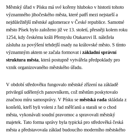
Městský úřad v Písku má své kořeny hluboko v historii tohoto
významného jihočeského města, které patří mezi nejstarší a
nejdůležitější městské aglomerace v České republice. Samotné
město Písek bylo založeno již ve 13. století, přesněji kolem roku
1254, kdy českému králi Přemyslu Otakarovi II. náležela
zásluha za povýšení tehdejší osady na královské město. S tímto
významným aktem se začala formovat i
základní správní
struktura města
, která postupně vytvářela předpoklady pro
vznik organizovaného městského úřadu.
V období středověku fungovalo městské zřízení na základě
privilegií udělených panovníkem, což městům poskytovalo
značnou míru samosprávy. V Písku se
městská rada
skládala z
konšelů, kteří byli voleni z řad měšťanů a starali se o chod
města, vykonávali soudní pravomoc a spravovali městský
majetek. Tato forma správy byla typická pro středověká česká
města a představovala základ budoucího moderního městského