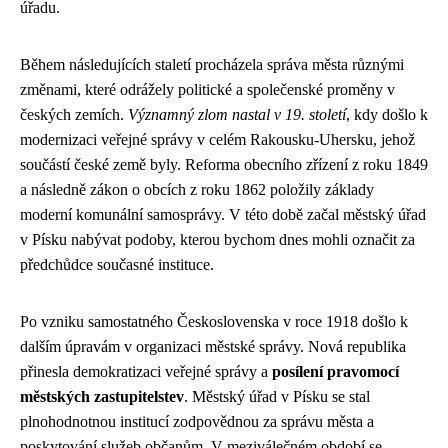
úřadu.
Během následujících staletí procházela správa města různými
změnami, které odrážely politické a společenské proměny v
českých zemích.
Významný zlom nastal v 19. století
, kdy došlo k
modernizaci veřejné správy v celém Rakousku-Uhersku, jehož
součástí české země byly. Reforma obecního zřízení z roku 1849
a následně zákon o obcích z roku 1862 položily základy
moderní komunální samosprávy. V této době začal městský úřad
v Písku nabývat podoby, kterou bychom dnes mohli označit za
předchůdce současné instituce.
Po vzniku samostatného Československa v roce 1918 došlo k
dalším úpravám v organizaci městské správy. Nová republika
přinesla demokratizaci veřejné správy a
posílení pravomocí
městských zastupitelstev
. Městský úřad v Písku se stal
plnohodnotnou institucí zodpovědnou za správu města a
poskytování služeb občanům. V meziválečném období se