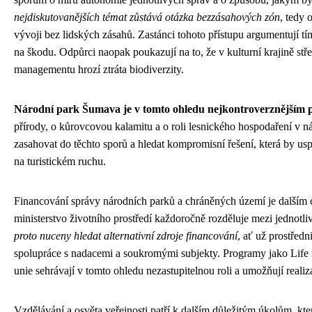
nejdiskutovanějších témat zůstává otázka bezzásahových zón
, tedy 
vývoji bez lidských zásahů. Zastánci tohoto přístupu argumentují tí
na škodu. Odpůrci naopak poukazují na to, že v kulturní krajině stř
managementu hrozí ztráta biodiverzity.
Národní park Šumava je v tomto ohledu nejkontroverznějším 
přírody, o kůrovcovou kalamitu a o roli lesnického hospodaření v 
zasahovat do těchto sporů a hledat kompromisní řešení, která by uspo
na turistickém ruchu.
Financování správy národních parků a chráněných území je dalším ci
ministerstvo životního prostředí každoročně rozděluje mezi jednotl
proto nuceny hledat alternativní zdroje financování
, ať už prostřed
spolupráce s nadacemi a soukromými subjekty. Programy jako Life
unie sehrávají v tomto ohledu nezastupitelnou roli a umožňují realiz
Vzdělávání a osvěta veřejnosti patří k dalším důležitým úkolům, kt