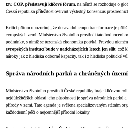
tzv. COP, představují klíčové fórum
, na němž se rozhoduje o glo
Česká republika příležitost ovlivnit výsledný konsenzus prostředni
Kritici přitom upozorňují, že dosavadní tempo transformace je příl
evropských zemí. Ministerstvo životního prostředí tato hodnocení od
podmínky, s nimiž se tuzemská ekonomika potýká. Pravdou nicmén
evropských institucí bude v nadcházejících letech jen sílit
, což k
nároky jak z hlediska odborné kapacity, tak i z hlediska politické v
Správa národních parků a chráněných území
Ministerstvo životního prostředí České republiky hraje klíčovou roli
nejdůležitějších oblastí jeho působnosti je správa národních parků a
přírody v zemi. Tato agenda je svěřena specializovaným státním orgá
každodenní péči o nejcennější přírodní lokality.