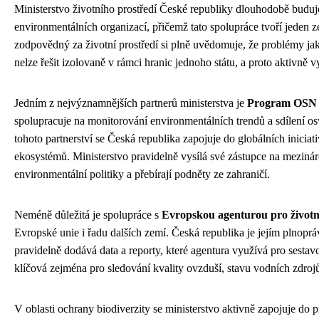
Ministerstvo životního prostředí České republiky dlouhodobě buduje
environmentálních organizací, přičemž tato spolupráce tvoří jeden ze
zodpovědný za životní prostředí si plně uvědomuje, že problémy jak
nelze řešit izolovaně v rámci hranic jednoho státu, a proto aktivně 
Jedním z nejvýznamnějších partnerů ministerstva je
Program OSN p
spolupracuje na monitorování environmentálních trendů a sdílení os
tohoto partnerství se Česká republika zapojuje do globálních inici
ekosystémů. Ministerstvo pravidelně vysílá své zástupce na mezinár
environmentální politiky a přebírají podněty ze zahraničí.
Neméně důležitá je spolupráce s
Evropskou agenturou pro životn
Evropské unie i řadu dalších zemí. Česká republika je jejím plnopr
pravidelně dodává data a reporty, které agentura využívá pro sesta
klíčová zejména pro sledování kvality ovzduší, stavu vodních zdro
V oblasti ochrany biodiverzity se ministerstvo aktivně zapojuje do 