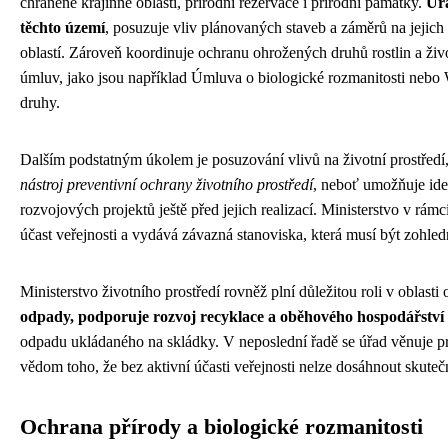
chráněné krajinné oblasti, přírodní rezervace i přírodní památky.
Úř
těchto území
, posuzuje vliv plánovaných staveb a záměrů na jejich
oblastí. Zároveň koordinuje ochranu ohrožených druhů rostlin a živ
úmluv, jako jsou například Úmluva o biologické rozmanitosti ne
druhy.
Dalším podstatným úkolem je posuzování vlivů na životní prostřed
nástroj preventivní ochrany životního prostředí
, neboť umožňuje ide
rozvojových projektů ještě před jejich realizací. Ministerstvo v rám
účast veřejnosti a vydává závazná stanoviska, která musí být zohled
Ministerstvo životního prostředí rovněž plní důležitou roli v oblas
odpady, podporuje rozvoj recyklace a oběhového hospodářství
odpadu ukládaného na skládky. V neposlední řadě se úřad věnuje pr
vědom toho, že bez aktivní účasti veřejnosti nelze dosáhnout skute
Ochrana přírody a biologické rozmanitosti