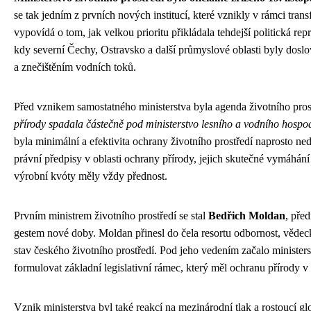
se tak jedním z prvních nových institucí, které vznikly v rámci tra
vypovídá o tom, jak velkou prioritu přikládala tehdejší politická re
kdy severní Čechy, Ostravsko a další průmyslové oblasti byly dosl
a znečištěním vodních toků.
Před vznikem samostatného ministerstva byla agenda životního prostř
přírody spadala částečně pod ministerstvo lesního a vodního hospod
byla minimální a efektivita ochrany životního prostředí naprosto ne
právní předpisy v oblasti ochrany přírody, jejich skutečné vymáhán
výrobní kvóty měly vždy přednost.
Prvním ministrem životního prostředí se stal
Bedřich Moldan
, pře
gestem nové doby. Moldan přinesl do čela resortu odbornost, vědec
stav českého životního prostředí. Pod jeho vedením začalo ministers
formulovat základní legislativní rámec, který měl ochranu přírody v
Vznik ministerstva byl také reakcí na mezinárodní tlak a rostouc