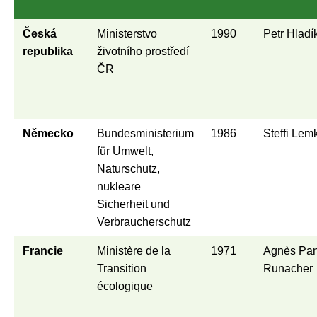
Česká
Ministerstvo
1990
Petr Hladí
republika
životního prostředí
ČR
Německo
Bundesministerium
1986
Steffi Lem
für Umwelt,
Naturschutz,
nukleare
Sicherheit und
Verbraucherschutz
Francie
Ministère de la
1971
Agnès Pan
Transition
Runacher
écologique