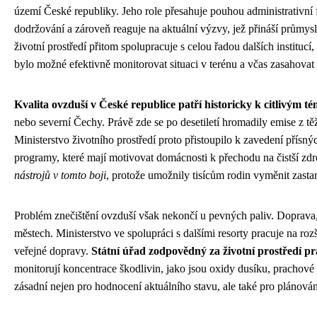
území České republiky. Jeho role přesahuje pouhou administrativní fu
dodržování a zároveň reaguje na aktuální výzvy, jež přináší průmys
životní prostředí přitom spolupracuje s celou řadou dalších instituc
bylo možné efektivně monitorovat situaci v terénu a včas zasahovat
Kvalita ovzduší v České republice patří historicky k citlivým 
nebo severní Čechy. Právě zde se po desetiletí hromadily emise z t
Ministerstvo životního prostředí proto přistoupilo k zavedení přís
programy, které mají motivovat domácnosti k přechodu na čistší zdr
nástrojů v tomto boji
, protože umožnily tisícům rodin vyměnit zastara
Problém znečištění ovzduší však nekončí u pevných paliv. Doprava, z
městech. Ministerstvo ve spolupráci s dalšími resorty pracuje na ro
veřejné dopravy.
Státní úřad zodpovědný za životní prostředí pr
monitorují koncentrace škodlivin, jako jsou oxidy dusíku, prachov
zásadní nejen pro hodnocení aktuálního stavu, ale také pro plánování