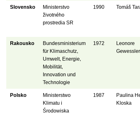
Slovensko
Ministerstvo
1990
Tomáš Tar
životného
prostredia SR
Rakousko
Bundesministerium
1972
Leonore
für Klimaschutz,
Gewessler
Umwelt, Energie,
Mobilität,
Innovation und
Technologie
Polsko
Ministerstwo
1987
Paulina H
Klimatu i
Kloska
Środowiska