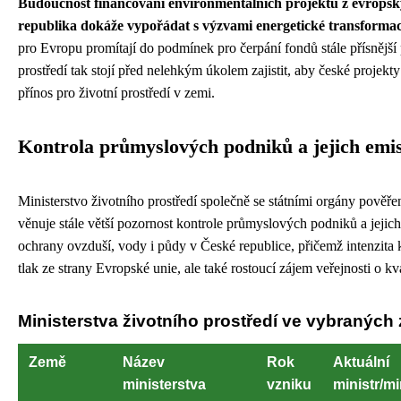
Budoucnost financování environmentálních projektů z evropský
republika dokáže vypořádat s výzvami energetické transforma
pro Evropu promítají do podmínek pro čerpání fondů stále přísnější 
prostředí tak stojí před nelehkým úkolem zajistit, aby české projekt
přínos pro životní prostředí v zemi.
Kontrola průmyslových podniků a jejich emis
Ministerstvo životního prostředí společně se státními orgány pov
věnuje stále větší pozornost kontrole průmyslových podniků a jejich
ochrany ovzduší, vody i půdy v České republice, přičemž intenzita 
tlak ze strany Evropské unie, ale také rostoucí zájem veřejnosti o k
Ministerstva životního prostředí ve vybraných
Země
Název
Rok
Aktuální
ministerstva
vzniku
ministr/mi