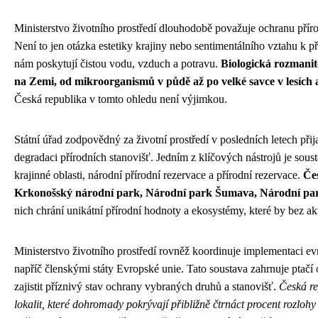
Ministerstvo životního prostředí dlouhodobě považuje ochranu přírod
Není to jen otázka estetiky krajiny nebo sentimentálního vztahu k 
nám poskytují čistou vodu, vzduch a potravu.
Biologická rozmanito
na Zemi, od mikroorganismů v půdě až po velké savce v lesích 
Česká republika v tomto ohledu není výjimkou.
Státní úřad zodpovědný za životní prostředí v posledních letech přija
degradaci přírodních stanovišť. Jedním z klíčových nástrojů je sou
krajinné oblasti, národní přírodní rezervace a přírodní rezervace.
Če
Krkonošský národní park, Národní park Šumava, Národní par
nich chrání unikátní přírodní hodnoty a ekosystémy, které by bez ak
Ministerstvo životního prostředí rovněž koordinuje implementaci e
napříč členskými státy Evropské unie. Tato soustava zahrnuje ptačí 
zajistit příznivý stav ochrany vybraných druhů a stanovišť.
Česká re
lokalit, které dohromady pokrývají přibližně čtrnáct procent rozlohy 