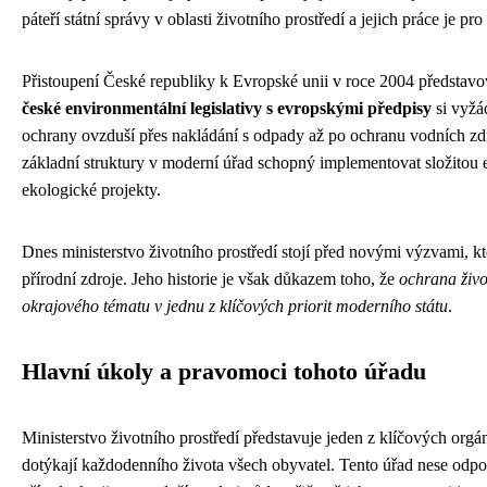
páteří státní správy v oblasti životního prostředí a jejich práce je p
Přistoupení České republiky k Evropské unii v roce 2004 představova
české environmentální legislativy s evropskými předpisy
si vyžád
ochrany ovzduší přes nakládání s odpady až po ochranu vodních zdro
základní struktury v moderní úřad schopný implementovat složitou e
ekologické projekty.
Dnes ministerstvo životního prostředí stojí před novými výzvami, kter
přírodní zdroje. Jeho historie je však důkazem toho, že
ochrana živo
okrajového tématu v jednu z klíčových priorit moderního státu
.
Hlavní úkoly a pravomoci tohoto úřadu
Ministerstvo životního prostředí představuje jeden z klíčových orgán
dotýkají každodenního života všech obyvatel. Tento úřad nese odpově