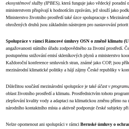
ekosystémové služby (IPBES)
, která funguje jako vědecký poradní 
ministerstvem přispívají k hodnotícím zprávám, jež slouží jako podk
Ministerstvo životního prostředí také úzce spolupracuje s Mezináro
ohrožených druhů jsou základním nástrojem pro nastavování priorit
Spolupráce v rámci Rámcové úmluvy OSN o změně klimatu 
angažovanosti státního úřadu zodpovědného za životní prostředí. Če
postupnému snižování emisí skleníkových plynů a ministerstvo koor
Každoroční konference smluvních stran, známé jako COP, jsou přílež
mezinárodní klimatické politiky a hájí zájmy České republiky v kon
Důležitou součástí mezinárodní spolupráce je také
účast v program
oblast životního prostředí a klimatu. Prostřednictvím tohoto program
zlepšování kvality vody a adaptaci na klimatickou změnu přímo na úz
národního kontaktního místa a aktivně podporuje české subjekty při
Nelze opomenout ani spolupráci v rámci
Bernské úmluvy o ochran