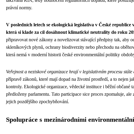
takzvaná RIA, tedy hodnocení regulatorních dopadů, které posuzuj
právní normy.
V posledních letech se ekologická legislativa v České republi
která si klade za cíl dosáhnout klimatické neutrality do roku 20
připravovat nové zákony a novelizovat stávající předpisy tak, aby 
skleníkových plynů, ochrany biodiverzity nebo přechodu na oběhové
která nemá v moderní historii české environmentální politiky obdob
Veřejnost a neziskové organizace hrají v legislativním procesu stále dů
přípravě zákonů, které mají dopad na životní prostředí, a to nejen 
kontroly. Ekologické organizace, vědecké instituce i běžní občané 
předloženy parlamentu. Tato participace sice proces zpomaluje, ale 
jejich pozdějšího zpochybňování.
Spolupráce s mezinárodními environmentáln