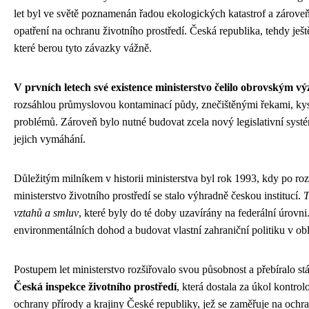
let byl ve světě poznamenán řadou ekologických katastrof a zároveň
opatření na ochranu životního prostředí. Česká republika, tehdy ješt
které berou tyto závazky vážně.
V prvních letech své existence ministerstvo čelilo obrovským v
rozsáhlou průmyslovou kontaminací půdy, znečištěnými řekami, kyse
problémů. Zároveň bylo nutné budovat zcela nový legislativní systém
jejich vymáhání.
Důležitým milníkem v historii ministerstva byl rok 1993, kdy po r
ministerstvo životního prostředí se stalo výhradně českou institucí.
T
vztahů a smluv
, které byly do té doby uzavírány na federální úrov
environmentálních dohod a budovat vlastní zahraniční politiku v obl
Postupem let ministerstvo rozšiřovalo svou působnost a přebíralo s
Česká inspekce životního prostředí
, která dostala za úkol kontr
ochrany přírody a krajiny České republiky, jež se zaměřuje na ochra