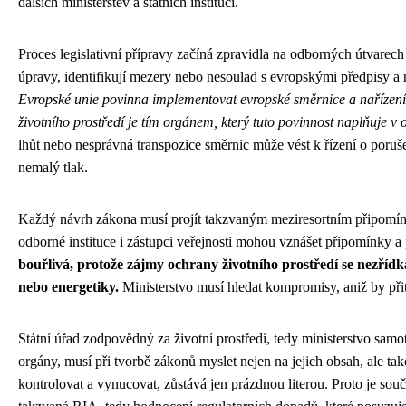
dalších ministerstev a státních institucí.
Proces legislativní přípravy začíná zpravidla na odborných útvarech m
úpravy, identifikují mezery nebo nesoulad s evropskými předpisy a
Evropské unie povinna implementovat evropské směrnice a nařízení 
životního prostředí je tím orgánem, který tuto povinnost naplňuje v 
lhůt nebo nesprávná transpozice směrnic může vést k řízení o poruš
nemalý tlak.
Každý návrh zákona musí projít takzvaným meziresortním připomínko
odborné instituce i zástupci veřejnosti mohou vznášet připomínky a
bouřlivá, protože zájmy ochrany životního prostředí se nezřídk
nebo energetiky.
Ministerstvo musí hledat kompromisy, aniž by při
Státní úřad zodpovědný za životní prostředí, tedy ministerstvo samot
orgány, musí při tvorbě zákonů myslet nejen na jejich obsah, ale tak
kontrolovat a vynucovat, zůstává jen prázdnou literou. Proto je sou