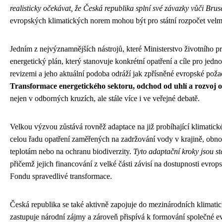
realisticky očekávat, že Česká republika splní své závazky vůči Bru
evropských klimatických norem mohou být pro státní rozpočet velmi
Jedním z nejvýznamnějších nástrojů, které Ministerstvo životního pr
energetický plán, který stanovuje konkrétní opatření a cíle pro jed
revizemi a jeho aktuální podoba odráží jak zpřísněné evropské pož
Transformace energetického sektoru, odchod od uhlí a rozvoj o
nejen v odborných kruzích, ale stále více i ve veřejné debatě.
Velkou výzvou zůstává rovněž adaptace na již probíhající klimatické
celou řadu opatření zaměřených na zadržování vody v krajině, obn
teplotám nebo na ochranu biodiverzity.
Tyto adaptační kroky jsou st
přičemž jejich financování z velké části závisí na dostupnosti evr
Fondu spravedlivé transformace.
Česká republika se také aktivně zapojuje do mezinárodních klimatic
zastupuje národní zájmy a zároveň přispívá k formování společné e