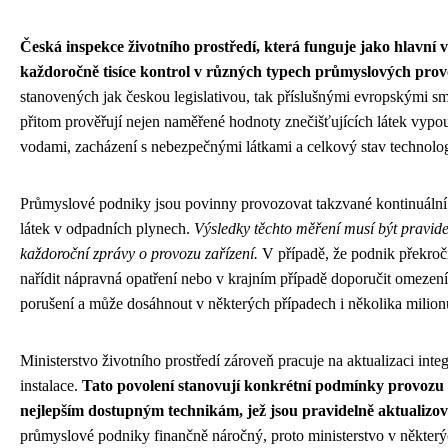
Česká inspekce životního prostředí, která funguje jako hlavní v
každoročně tisíce kontrol v různých typech průmyslových prov
stanovených jak českou legislativou, tak příslušnými evropskými s
přitom prověřují nejen naměřené hodnoty znečišťujících látek vypo
vodami, zacházení s nebezpečnými látkami a celkový stav technolo
Průmyslové podniky jsou povinny provozovat takzvané kontinuální m
látek v odpadních plynech.
Výsledky těchto měření musí být pravid
každoroční zprávy o provozu zařízení.
V případě, že podnik překročí
nařídit nápravná opatření nebo v krajním případě doporučit omezení
porušení a může dosáhnout v některých případech i několika milion
Ministerstvo životního prostředí zároveň pracuje na aktualizaci in
instalace.
Tato povolení stanovují konkrétní podmínky provozu 
nejlepším dostupným technikám, jež jsou pravidelně aktualizo
průmyslové podniky finančně náročný, proto ministerstvo v někte