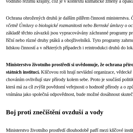
vodního režimu krajiny, což je v kontextu klimatické změny a opak
Ochrana ohrožených druhů je dalším pilířem činnosti ministerstva.
Č
včetně Úmluvy o biologické rozmanitosti nebo Bernské úmluvy o ochr
základě těchto závazků jsou vypracovávány záchranné programy pro 
říční nebo různé druhy ptáků a obojživelníků. Tyto programy zahrnu
lidskou činností a v některých případech i reintrodukci druhů do lokal
Ministerstvo životního prostředí si uvědomuje, že ochrana příro
státních institucí.
Klíčovou roli hrají nevládní organizace, vědecké
chováním ovlivňují stav přírody kolem sebe. Proto je součástí polit
která má za cíl zvýšit povědomí veřejnosti o hodnotě přírody a o způ
vnímána jako společná odpovědnost, bude možné dosáhnout skutečn
Boj proti znečištění ovzduší a vody
Ministerstvo životního prostředí dlouhodobě patří mezi klíčové ins