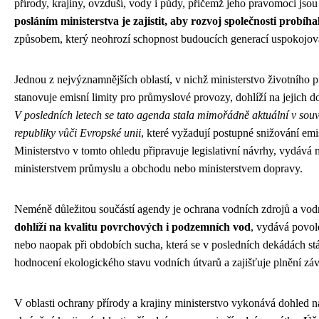
přírody, krajiny, ovzduší, vody i půdy, přičemž jeho pravomoci jso
posláním ministerstva je zajistit, aby rozvoj společnosti probíh
způsobem, který neohrozí schopnost budoucích generací uspokojovat 
Jednou z nejvýznamnějších oblastí, v nichž ministerstvo životního
stanovuje emisní limity pro průmyslové provozy, dohlíží na jejich d
V posledních letech se tato agenda stala mimořádně aktuální v souv
republiky vůči Evropské unii
, které vyžadují postupné snižování emi
Ministerstvo v tomto ohledu připravuje legislativní návrhy, vydává 
ministerstvem průmyslu a obchodu nebo ministerstvem dopravy.
Neméně důležitou součástí agendy je ochrana vodních zdrojů a vod
dohlíží na kvalitu povrchových i podzemních vod
, vydává povol
nebo naopak při obdobích sucha, která se v posledních dekádách stá
hodnocení ekologického stavu vodních útvarů a zajišťuje plnění z
V oblasti ochrany přírody a krajiny ministerstvo vykonává dohled 