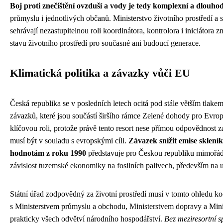
Boj proti znečištění ovzduší a vody je tedy komplexní a dlouho
průmyslu i jednotlivých občanů. Ministerstvo životního prostředí a 
sehrávají nezastupitelnou roli koordinátora, kontrolora i iniciátor
stavu životního prostředí pro současné ani budoucí generace.
Klimatická politika a závazky vůči EU
Česká republika se v posledních letech ocitá pod stále větším tlake
závazků, které jsou součástí širšího rámce Zelené dohody pro Evropu
klíčovou roli, protože právě tento resort nese přímou odpovědnost z
musí být v souladu s evropskými cíli.
Závazek snížit emise sklení
hodnotám z roku 1990
představuje pro Českou republiku mimořádn
závislost tuzemské ekonomiky na fosilních palivech, především na u
Státní úřad zodpovědný za životní prostředí musí v tomto ohledu ko
s Ministerstvem průmyslu a obchodu, Ministerstvem dopravy a Minis
prakticky všech odvětví národního hospodářství.
Bez meziresortní 