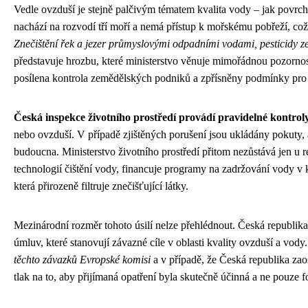
Vedle ovzduší je stejně palčivým tématem kvalita vody – jak povrch
nachází na rozvodí tří moří a nemá přístup k mořskému pobřeží, což 
Znečištění řek a jezer průmyslovými odpadními vodami, pesticidy
představuje hrozbu, které ministerstvo věnuje mimořádnou pozornos
posílena kontrola zemědělských podniků a zpřísněny podmínky pro 
Česká inspekce životního prostředí provádí pravidelné kontro
nebo ovzduší. V případě zjištěných porušení jsou ukládány pokuty, 
budoucna. Ministerstvo životního prostředí přitom nezůstává jen u
technologií čištění vody, financuje programy na zadržování vody v k
která přirozeně filtruje znečišťující látky.
Mezinárodní rozměr tohoto úsilí nelze přehlédnout. Česká republik
úmluv, které stanovují závazné cíle v oblasti kvality ovzduší a vody
těchto závazků Evropské komisi
a v případě, že Česká republika zaos
tlak na to, aby přijímaná opatření byla skutečně účinná a ne pouze f