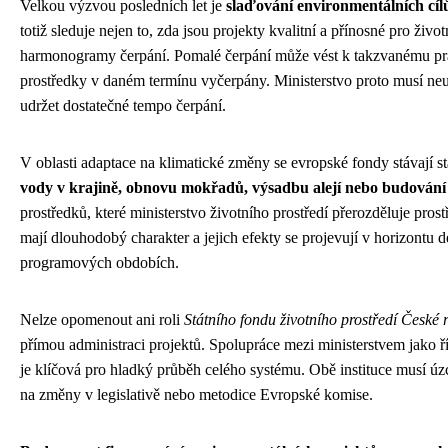
Velkou výzvou posledních let je
slaďování environmentálních cíl
totiž sleduje nejen to, zda jsou projekty kvalitní a přínosné pro život
harmonogramy čerpání. Pomalé čerpání může vést k takzvanému pra
prostředky v daném termínu vyčerpány. Ministerstvo proto musí neu
udržet dostatečné tempo čerpání.
V oblasti adaptace na klimatické změny se evropské fondy stávají st
vody v krajině, obnovu mokřadů, výsadbu alejí nebo budování 
prostředků, které ministerstvo životního prostředí přerozděluje pro
mají dlouhodobý charakter a jejich efekty se projevují v horizontu d
programových obdobích.
Nelze opomenout ani roli
Státního fondu životního prostředí České 
přímou administraci projektů. Spolupráce mezi ministerstvem jako
je klíčová pro hladký průběh celého systému. Obě instituce musí úz
na změny v legislativě nebo metodice Evropské komise.