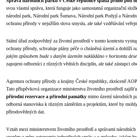
Správa národních parků v České republice spadá přímo pod min
svou vlastní správu, která funguje jako samostatná organizační slož
národní park, Národní park Šumava, Národní park Podyjí a Národní
ochranu přírody v nejužším slova smyslu, ale také vzdělávání veře
Státní úřad zodpovědný za životní prostředí v tomto kontextu vystu
ochrany přírody, schvaluje plány péče o chráněná území a dohlíží na
jakým způsobem bude s daným územím nakládáno v horizontu deseti 
zapojeni odborníci z různých vědních disciplín, ale také zástupci ob
Agentura ochrany přírody a krajiny České republiky, zkráceně AOPK
Tato příspěvková organizace ministerstva životního prostředí zajišť
přírodní rezervace a přírodní památky
mimo území národních park
odborná stanoviska k různým záměrům a projektům, které by mohly m
přírodovědných dat.
Vztah mezi ministerstvem životního prostředí a správami národníc
sporům o míru autonomie jednotlivých správ a o způsobu, jakým by