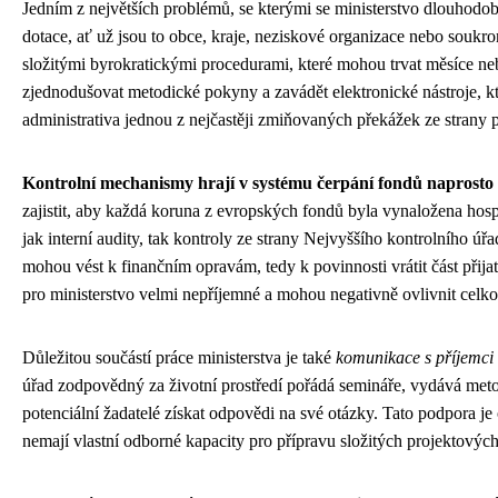
Jedním z největších problémů, se kterými se ministerstvo dlouhodo
dotace, ať už jsou to obce, kraje, neziskové organizace nebo soukrom
složitými byrokratickými procedurami, které mohou trvat měsíce ne
zjednodušovat metodické pokyny a zavádět elektronické nástroje, kte
administrativa jednou z nejčastěji zmiňovaných překážek ze strany 
Kontrolní mechanismy hrají v systému čerpání fondů naprosto n
zajistit, aby každá koruna z evropských fondů byla vynaložena hosp
jak interní audity, tak kontroly ze strany Nejvyššího kontrolního 
mohou vést k finančním opravám, tedy k povinnosti vrátit část přij
pro ministerstvo velmi nepříjemné a mohou negativně ovlivnit celk
Důležitou součástí práce ministerstva je také
komunikace s příjemci 
úřad zodpovědný za životní prostředí pořádá semináře, vydává met
potenciální žadatelé získat odpovědi na své otázky. Tato podpora j
nemají vlastní odborné kapacity pro přípravu složitých projektových