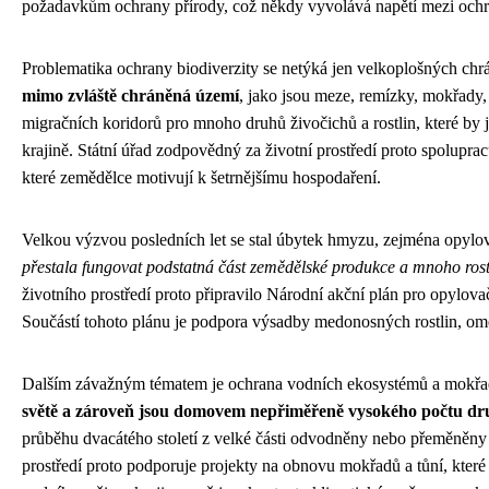
požadavkům ochrany přírody, což někdy vyvolává napětí mezi ochra
Problematika ochrany biodiverzity se netýká jen velkoplošných ch
mimo zvláště chráněná území
, jako jsou meze, remízky, mokřady, 
migračních koridorů pro mnoho druhů živočichů a rostlin, které by
krajině. Státní úřad zodpovědný za životní prostředí proto spolupr
které zemědělce motivují k šetrnějšímu hospodaření.
Velkou výzvou posledních let se stal úbytek hmyzu, zejména opylov
přestala fungovat podstatná část zemědělské produkce a mnoho ros
životního prostředí proto připravilo Národní akční plán pro opylova
Součástí tohoto plánu je podpora výsadby medonosných rostlin, omeze
Dalším závažným tématem je ochrana vodních ekosystémů a mokř
světě a zároveň jsou domovem nepřiměřeně vysokého počtu dru
průběhu dvacátého století z velké části odvodněny nebo přeměněny
prostředí proto podporuje projekty na obnovu mokřadů a tůní, které p