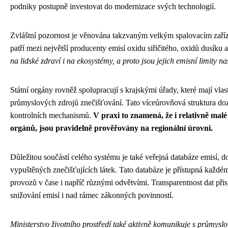
podniky postupně investovat do modernizace svých technologií.
Zvláštní pozornost je věnována takzvaným velkým spalovacím zařízen
patří mezi největší producenty emisí oxidu siřičitého, oxidů dusíku 
na lidské zdraví i na ekosystémy, a proto jsou jejich emisní limity 
Státní orgány rovněž spolupracují s krajskými úřady, které mají vla
průmyslových zdrojů znečišťování. Tato víceúrovňová struktura do
kontrolních mechanismů.
V praxi to znamená, že i relativně mal
orgánů, jsou pravidelně prověřovány na regionální úrovni.
Důležitou součástí celého systému je také veřejná databáze emisí, 
vypuštěných znečišťujících látek. Tato databáze je přístupná každ
provozů v čase i napříč různými odvětvími. Transparentnost dat př
snižování emisí i nad rámec zákonných povinností.
Ministerstvo životního prostředí také aktivně komunikuje s průmys