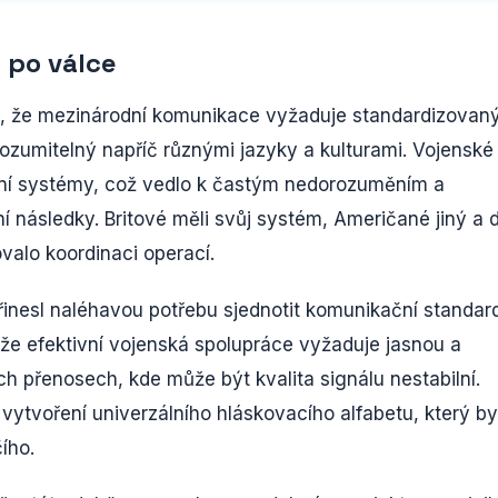
 po válce
, že mezinárodní komunikace vyžaduje standardizovan
ozumitelný napříč různými jazyky a kulturami. Vojenské 
ní systémy, což vedlo k častým nedorozuměním a
 následky. Britové měli svůj systém, Američané jiný a d
valo koordinaci operací.
inesl naléhavou potřebu sjednotit komunikační standar
že efektivní vojenská spolupráce vyžaduje jasnou a
 přenosech, kde může být kvalita signálu nestabilní.
 vytvoření univerzálního hláskovacího alfabetu, který by
ího.