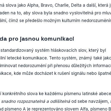
á slova jako Alpha, Bravo, Charlie, Delta a další, která 
den na to, aby slova byla snadno vyslovitelná pro mlu
rální, čímž se předešlo možným kulturním nedorozumění
da pro jasnou komunikaci
standardizovaný systém hláskovacích slov, který byl
ilní letecké komunikace. Tento systém, známý také jak
eliminovat nedorozumění při přenosu důležitých informac
nikace, kde může docházet k rušení signálu nebo špat
ní konkrétního slova ke každému písmenu latinské abece
a
snadno rozpoznatelná a odlišitelná
od sebe navzájem, 
ad písmeno A je reprezentováno slovem Alfa, písmeno B