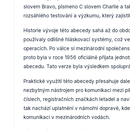
slovem Bravo, písmeno C slovem Charlie a tak
rozsáhlého testování a výzkumu, který zajist
Historie vývoje této abecedy sahá až do obdo
používaly odlišné hláskovací systémy, což
operacích. Po válce si mezinárodní společen
proto byla v roce 1956 oficiálně přijata jed
abecedu. Tato verze byla výsledkem spoluprác
Praktické využití této abecedy přesahuje dalek
nezbytným nástrojem pro komunikaci mezi pilo
číslech, registračních značkách letadel a na
tak nachází uplatnění v námořní dopravě, kde 
komunikaci v mezinárodních vodách.