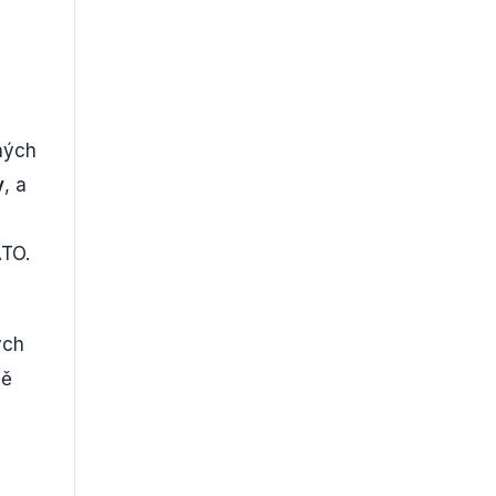
ných
y
, a
ATO.
ých
ně