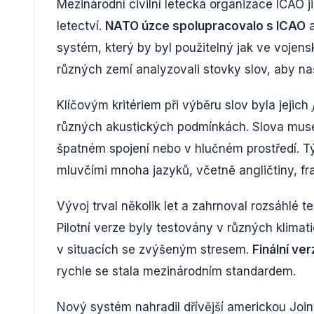
Mezinárodní civilní letecká organizace ICAO j
letectví.
NATO úzce spolupracovalo s ICAO
a
systém, který by byl použitelný jak ve vojens
různých zemí analyzovali stovky slov, aby naš
Klíčovým kritériem při výběru slov byla jejich
různých akustických podmínkách. Slova musel
špatném spojení nebo v hlučném prostředí. T
mluvčími mnoha jazyků, včetně angličtiny, fra
Vývoj trval několik let a zahrnoval rozsáhlé t
Pilotní verze byly testovány v různých klima
v situacích se zvýšeným stresem.
Finální ve
rychle se stala mezinárodním standardem.
Nový systém nahradil dřívější americkou Join