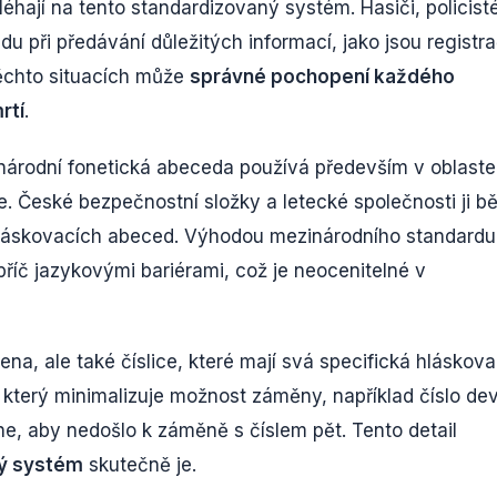
hají na tento standardizovaný systém. Hasiči, policist
u při předávání důležitých informací, jako jsou registra
těchto situacích může
správné pochopení každého
rtí
.
národní fonetická abeceda používá především v oblaste
. České bezpečnostní složky a letecké společnosti ji b
ty hláskovacích abeced. Výhodou mezinárodního standardu
říč jazykovými bariérami, což je neocenitelné v
a, ale také číslice, které mají svá specifická hláskova
 který minimalizuje možnost záměny, například číslo de
ne, aby nedošlo k záměně s číslem pět. Tento detail
lý systém
skutečně je.