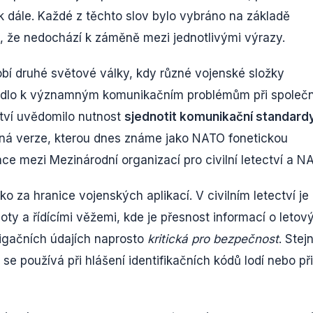
 dále. Každé z těchto slov bylo vybráno na základě
il, že nedochází k záměně mezi jednotlivými výrazy.
bí druhé světové války, kdy různé vojenské složky
 vedlo k významným komunikačním problémům při společ
ství uvědomilo nutnost
sjednotit komunikační standard
notná verze, kterou dnes známe jako NATO fonetickou
e mezi Mezinárodní organizací pro civilní letectví a N
o za hranice vojenských aplikací. V civilním letectví je
ty a řídícími věžemi, kde je přesnost informací o letov
vigačních údajích naprosto
kritická pro bezpečnost
. Stej
se používá při hlášení identifikačních kódů lodí nebo při