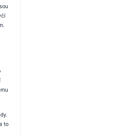
jsou
včí
m.
o
í
nému
dy.
a to