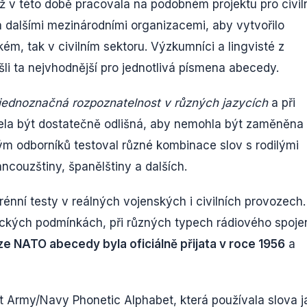
iž v této době pracovala na podobném projektu pro civil
 dalšími mezinárodními organizacemi, aby vytvořilo
kém, tak v civilním sektoru. Výzkumníci a lingvisté z
li ta nejvhodnější pro jednotlivá písmena abecedy.
jednoznačná rozpoznatelnost v různých jazycích
a při
a být dostatečně odlišná, aby nemohla být zaměněna i
ým odborníků testoval různé kombinace slov s rodilými
ncouzštiny, španělštiny a dalších.
erénní testy v reálných vojenských i civilních provozech.
tických podmínkách, při různých typech rádiového spoje
rze NATO abecedy byla oficiálně přijata v roce 1956
a
t Army/Navy Phonetic Alphabet, která používala slova j