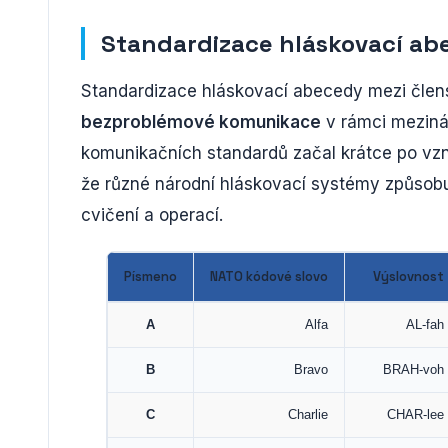
Standardizace hláskovací ab
Standardizace hláskovací abecedy mezi čl
bezproblémové komunikace
v rámci meziná
komunikačních standardů začal krátce po vzni
že různé národní hláskovací systémy způsobu
cvičení a operací.
Písmeno
NATO kódové slovo
Výslovnost
A
Alfa
AL-fah
B
Bravo
BRAH-voh
C
Charlie
CHAR-lee