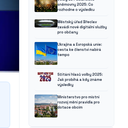
sněmovny 2025: Co
rozhodne o výsledku
Městský úřad Břeclav
zavádí nové digitální služby
pro občany
Ukrajina a Evropská unie:
cesta ke členství nabírá
tempo
Sčítání hlasů volby 2025:
Jak probíhá a kdy známe
výsledky
Ministerstvo pro místní
rozvoj mění pravidla pro
dotace obcím