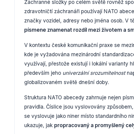
Záchranné složky po celém světě rovněž spolé
zdravotničtí záchranáři používají NATO abeced
značky vozidel, adresy nebo jména osob. V 
písmene znamenat rozdíl mezi životem a sm
V kontextu české komunikační praxe se mezi
kde je vyžadována mezinárodní standardizace
využívají, přestože existují i lokální varian
především jeho
univerzální srozumitelnost
nap
globalizovaném světě dnešní doby.
Struktura NATO abecedy zahrnuje nejen písmen
pravidla. Číslice jsou vyslovovány způsobem,
se vyslovuje jako niner místo standardního ni
ukazuje, jak
propracovaný a promyšlený ce