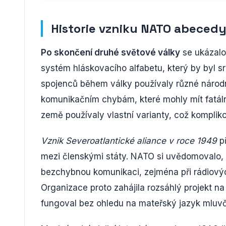
Historie vzniku NATO abecedy
Po skončení druhé světové války
se ukázalo
systém hláskovacího alfabetu, který by byl sr
spojenců během války používaly různé národ
komunikačním chybám, které mohly mít fatální
země používaly vlastní varianty, což kompliko
Vznik Severoatlantické aliance v roce 1949
př
mezi členskými státy. NATO si uvědomovalo, 
bezchybnou komunikaci, zejména při rádiových
Organizace proto zahájila rozsáhlý projekt na
fungoval bez ohledu na mateřský jazyk mluvč