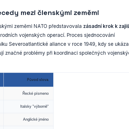
ecedy mezi členskými zeměmi
enskými zeměmi NATO představovala
zásadní krok k zaji
rodních vojenských operací. Proces sjednocování
ku Severoatlantické aliance v roce 1949, kdy se ukáza
jí značné problémy při koordinaci společných vojensk
Původ slova
Řecké písmeno
Italsky "výborně"
Anglické jméno