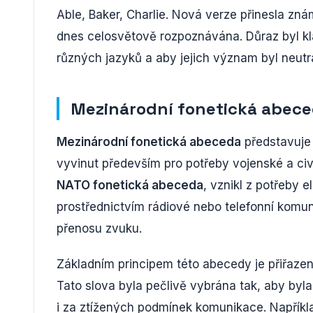
Able, Baker, Charlie. Nová verze přinesla znám
dnes celosvětově rozpoznávána. Důraz byl kla
různých jazyků a aby jejich význam byl neut
Mezinárodní fonetická abece
Mezinárodní fonetická abeceda
představuje 
vyvinut především pro potřeby vojenské a civ
NATO fonetická abeceda
, vznikl z potřeby 
prostřednictvím rádiové nebo telefonní komu
přenosu zvuku.
Základním principem této abecedy je přiřaze
Tato slova byla pečlivě vybrána tak, aby byl
i za ztížených podmínek komunikace. Napříkl