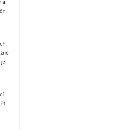
é a
ční
ch,
ěžně
 je
cí
vět