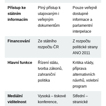
Přístup ke
Plný přístup k
Pouze veřejně
státním
utajovaným i
dostupné
informacím
veřejným
informace a
dokumentům
parlamentní
interpelace
Financování
Ze státního
Z rozpočtu
rozpočtu ČR
politické strany
ANO 2011
Hlavní funkce
Řízení státu,
Kritika vlády,
tvorba zákonů,
příprava
zahraniční
alternativních
politika
návrhů, volební
program
Mediální
Vysoká – tiskové
Střední –
viditelnost
konference,
stranické