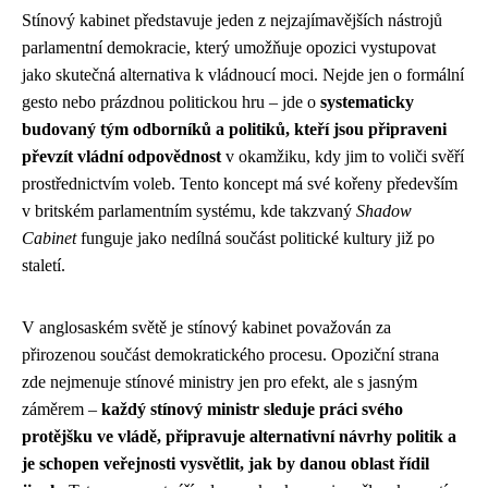
Stínový kabinet představuje jeden z nejzajímavějších nástrojů
parlamentní demokracie, který umožňuje opozici vystupovat
jako skutečná alternativa k vládnoucí moci. Nejde jen o formální
gesto nebo prázdnou politickou hru – jde o
systematicky
budovaný tým odborníků a politiků, kteří jsou připraveni
převzít vládní odpovědnost
v okamžiku, kdy jim to voliči svěří
prostřednictvím voleb. Tento koncept má své kořeny především
v britském parlamentním systému, kde takzvaný
Shadow
Cabinet
funguje jako nedílná součást politické kultury již po
staletí.
V anglosaském světě je stínový kabinet považován za
přirozenou součást demokratického procesu. Opoziční strana
zde nejmenuje stínové ministry jen pro efekt, ale s jasným
záměrem –
každý stínový ministr sleduje práci svého
protějšku ve vládě, připravuje alternativní návrhy politik a
je schopen veřejnosti vysvětlit, jak by danou oblast řídil