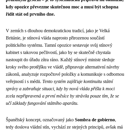
kdy opozice převezme skutečnou moc a musí být schopna
řídit stát od prvního dne.
V zemích s dlouhou demokratickou tradicí, jako je Velká
Británie, je stínová vláda naprosto přirozenou součástí
politického systému. Tamní opozice sestavuje svůj stínový
kabinet s takovou pečlivostí, jako by se skutečně chystala
nastoupit do úřadu zítra ráno. Každý stínový ministr sleduje
kroky svého protějšku ve vládě, připravuje alternativní návrhy
zákonů, analyzuje rozpočtové položky a komunikuje s odbornou
veřejností i s médii.
Tento systém zajišťuje kontinuitu státní
správy a zabraňuje situaci, kdy by nová vláda přišla k moci
zcela nepřipravená a první měsíce by strávila pouze tím, že se
učí základy fungování státního aparátu.
Španělský koncept, označovaný jako
Sombra de gobierno
,
tedy doslova vládní stín, vychází ze stejných principů, avšak má