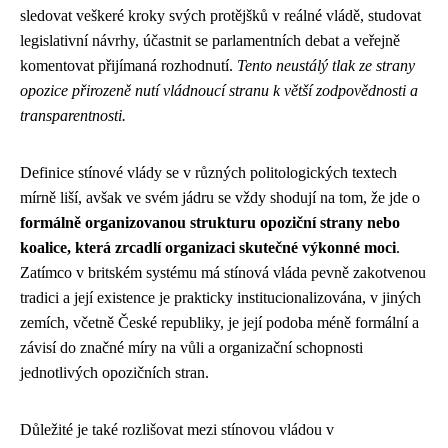
sledovat veškeré kroky svých protějšků v reálné vládě, studovat
legislativní návrhy, účastnit se parlamentních debat a veřejně
komentovat přijímaná rozhodnutí.
Tento neustálý tlak ze strany
opozice přirozeně nutí vládnoucí stranu k větší zodpovědnosti a
transparentnosti.
Definice stínové vlády se v různých politologických textech
mírně liší, avšak ve svém jádru se vždy shodují na tom, že jde o
formálně organizovanou strukturu opoziční strany nebo
koalice, která zrcadlí organizaci skutečné výkonné moci
.
Zatímco v britském systému má stínová vláda pevně zakotvenou
tradici a její existence je prakticky institucionalizována, v jiných
zemích, včetně České republiky, je její podoba méně formální a
závisí do značné míry na vůli a organizační schopnosti
jednotlivých opozičních stran.
Důležité je také rozlišovat mezi stínovou vládou v