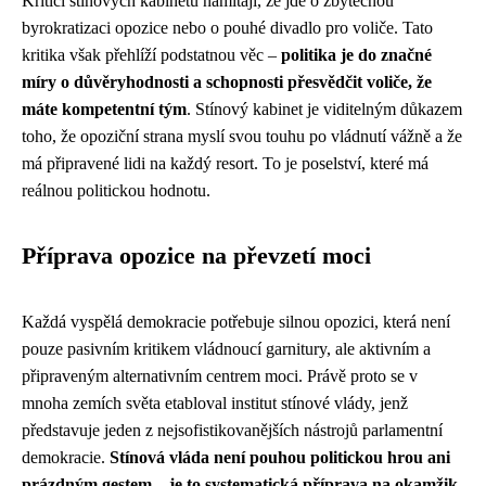
Kritici stínových kabinetů namítají, že jde o zbytečnou
byrokratizaci opozice nebo o pouhé divadlo pro voliče. Tato
kritika však přehlíží podstatnou věc –
politika je do značné
míry o důvěryhodnosti a schopnosti přesvědčit voliče, že
máte kompetentní tým
. Stínový kabinet je viditelným důkazem
toho, že opoziční strana myslí svou touhu po vládnutí vážně a že
má připravené lidi na každý resort. To je poselství, které má
reálnou politickou hodnotu.
Příprava opozice na převzetí moci
Každá vyspělá demokracie potřebuje silnou opozici, která není
pouze pasivním kritikem vládnoucí garnitury, ale aktivním a
připraveným alternativním centrem moci. Právě proto se v
mnoha zemích světa etabloval institut stínové vlády, jenž
představuje jeden z nejsofistikovanějších nástrojů parlamentní
demokracie.
Stínová vláda není pouhou politickou hrou ani
prázdným gestem – je to systematická příprava na okamžik,