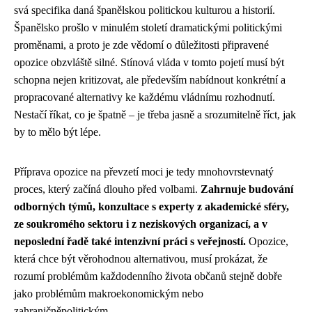
svá specifika daná španělskou politickou kulturou a historií.
Španělsko prošlo v minulém století dramatickými politickými
proměnami, a proto je zde vědomí o důležitosti připravené
opozice obzvláště silné. Stínová vláda v tomto pojetí musí být
schopna nejen kritizovat, ale především nabídnout konkrétní a
propracované alternativy ke každému vládnímu rozhodnutí.
Nestačí říkat, co je špatně – je třeba jasně a srozumitelně říct, jak
by to mělo být lépe.
Příprava opozice na převzetí moci je tedy mnohovrstevnatý
proces, který začíná dlouho před volbami.
Zahrnuje budování
odborných týmů, konzultace s experty z akademické sféry,
ze soukromého sektoru i z neziskových organizací, a v
neposlední řadě také intenzivní práci s veřejností.
Opozice,
která chce být věrohodnou alternativou, musí prokázat, že
rozumí problémům každodenního života občanů stejně dobře
jako problémům makroekonomickým nebo
zahraničněpolitickým.