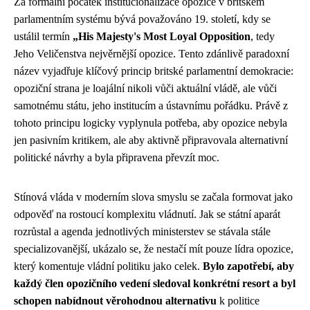
Za formální počátek institucionalizace opozice v britském
parlamentním systému bývá považováno 19. století, kdy se
ustálil termín
„His Majesty's Most Loyal Opposition
, tedy
Jeho Veličenstva nejvěrnější opozice. Tento zdánlivě paradoxní
název vyjadřuje klíčový princip britské parlamentní demokracie:
opoziční strana je loajální nikoli vůči aktuální vládě, ale vůči
samotnému státu, jeho institucím a ústavnímu pořádku. Právě z
tohoto principu logicky vyplynula potřeba, aby opozice nebyla
jen pasivním kritikem, ale aby aktivně připravovala alternativní
politické návrhy a byla připravena převzít moc.
Stínová vláda v moderním slova smyslu se začala formovat jako
odpověď na rostoucí komplexitu vládnutí. Jak se státní aparát
rozrůstal a agenda jednotlivých ministerstev se stávala stále
specializovanější, ukázalo se, že nestačí mít pouze lídra opozice,
který komentuje vládní politiku jako celek.
Bylo zapotřebí, aby
každý člen opozičního vedení sledoval konkrétní resort a byl
schopen nabídnout věrohodnou alternativu
k politice