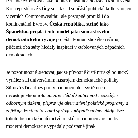
Británie exportovala své politické instituce do všech koutů světa.
Koncept stínové vlády se tak stal součástí politické kultury nejen
v zemích Commonwealthu, ale postupně pronikl i do
kontinentální Evropy.
Česká republika, stejně jako
Španělsko, přijala tento model jako součást svého
demokratického vývoje
po pádu komunistického režimu,
přičemž oba státy hledaly inspiraci v etablovaných západních
demokraciích.
Je pozoruhodné sledovat, jak se původně čistě britský politický
vynález stal universálním nástrojem demokratické politiky.
Stínová vláda dnes plní v parlamentních systémech
nezastupitelnou roli:
udržuje vládní koalici pod neustálým
odborným tlakem, připravuje alternativní politické programy a
zajišťuje kontinuitu státní správy v případě změny vlády
. Bez
tohoto historického dědictví britského parlamentarismu by
moderní demokracie vypadaly podstatně jinak.