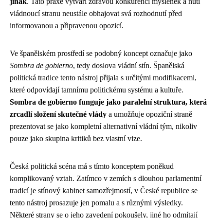
jinak
. Tato praxe vytváří zdravou konkurenci myšlenek a nutí
vládnoucí stranu neustále obhajovat svá rozhodnutí před
informovanou a připravenou opozicí.
Ve španělském prostředí se podobný koncept označuje jako
Sombra de gobierno
, tedy doslova vládní stín. Španělská
politická tradice tento nástroj přijala s určitými modifikacemi,
které odpovídají tamnímu politickému systému a kultuře.
Sombra de gobierno funguje jako paralelní struktura, která
zrcadlí složení skutečné vlády
a umožňuje opoziční straně
prezentovat se jako kompletní alternativní vládní tým, nikoliv
pouze jako skupina kritiků bez vlastní vize.
Česká politická scéna má s tímto konceptem poněkud
komplikovaný vztah. Zatímco v zemích s dlouhou parlamentní
tradicí je stínový kabinet samozřejmostí, v České republice se
tento nástroj prosazuje jen pomalu a s různými výsledky.
Některé strany se o jeho zavedení pokoušely, jiné ho odmítají