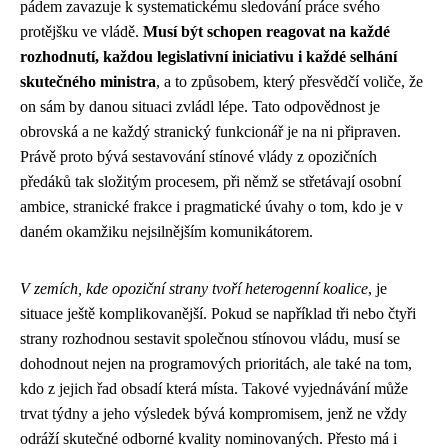
pádem zavazuje k systematickému sledování práce svého
protějšku ve vládě.
Musí být schopen reagovat na každé
rozhodnutí, každou legislativní iniciativu i každé selhání
skutečného ministra
, a to způsobem, který přesvědčí voliče, že
on sám by danou situaci zvládl lépe. Tato odpovědnost je
obrovská a ne každý stranický funkcionář je na ni připraven.
Právě proto bývá sestavování stínové vlády z opozičních
předáků tak složitým procesem, při němž se střetávají osobní
ambice, stranické frakce i pragmatické úvahy o tom, kdo je v
daném okamžiku nejsilnějším komunikátorem.
V zemích, kde opoziční strany tvoří heterogenní koalice
, je
situace ještě komplikovanější. Pokud se například tři nebo čtyři
strany rozhodnou sestavit společnou stínovou vládu, musí se
dohodnout nejen na programových prioritách, ale také na tom,
kdo z jejich řad obsadí která místa. Takové vyjednávání může
trvat týdny a jeho výsledek bývá kompromisem, jenž ne vždy
odráží skutečné odborné kvality nominovaných. Přesto má i