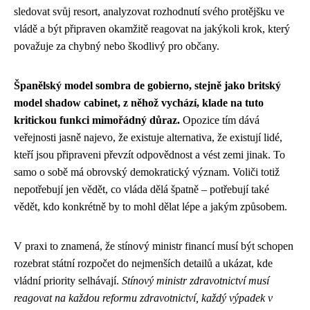
sledovat svůj resort, analyzovat rozhodnutí svého protějšku ve
vládě a být připraven okamžitě reagovat na jakýkoli krok, který
považuje za chybný nebo škodlivý pro občany.
Španělský model sombra de gobierno, stejně jako britský
model shadow cabinet, z něhož vychází, klade na tuto
kritickou funkci mimořádný důraz.
Opozice tím dává
veřejnosti jasně najevo, že existuje alternativa, že existují lidé,
kteří jsou připraveni převzít odpovědnost a vést zemi jinak. To
samo o sobě má obrovský demokratický význam. Voliči totiž
nepotřebují jen vědět, co vláda dělá špatně – potřebují také
vědět, kdo konkrétně by to mohl dělat lépe a jakým způsobem.
V praxi to znamená, že stínový ministr financí musí být schopen
rozebrat státní rozpočet do nejmenších detailů a ukázat, kde
vládní priority selhávají.
Stínový ministr zdravotnictví musí
reagovat na každou reformu zdravotnictví, každý výpadek v