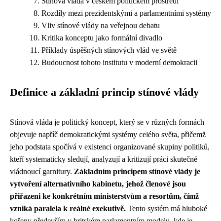
Stínová vláda v českém politickém prostředí
Rozdíly mezi prezidentskými a parlamentními systémy
Vliv stínové vlády na veřejnou debatu
Kritika konceptu jako formální divadlo
Příklady úspěšných stínových vlád ve světě
Budoucnost tohoto institutu v moderní demokracii
Definice a základní princip stínové vlády
Stínová vláda je politický koncept, který se v různých formách
objevuje napříč demokratickými systémy celého světa, přičemž
jeho podstata spočívá v existenci organizované skupiny politiků,
kteří systematicky sledují, analyzují a kritizují práci skutečné
vládnoucí garnitury.
Základním principem stínové vlády je
vytvoření alternativního kabinetu, jehož členové jsou
přiřazeni ke konkrétním ministerstvům a resortům, čímž
vzniká paralela k reálné exekutivě.
Tento systém má hluboké
kořeny především v britském parlamentním modelu, kde je