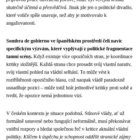
skutečně účinná a přesvědčivá.
Jinak jde jen o politické divadlo,
které voliče spíše unavuje, než aby je motivovalo k
angažovanosti.
Sombra de gobierno ve španělském prostředí čelí navíc
specifickým výzvám, které vyplývají z politické fragmentace
tamní scény.
Když existuje více opozičních stran, je koordinace
kritiky složitější. Každá strana chce prosadit svůj vlastní narativ,
svůj vlastní pohled na vládní selhání. To může vést k
roztříštěnosti opozičního hlasu, což naopak vládě paradoxně
usnadňuje pozici – může totiž hrát jednotlivé kritiky proti sobě a
tvrdit, že opozice nemá jednotnou vizi.
V českém kontextu je situace podobná. Stínové vlády, ať už
formálně ustavené nebo fungující neformálně, musí překonávat
vnitřní rozpory a hledat společnou řeč v kritice aktuální vládní
politiky.
Klíčem k úspěchu je schopnost oddělit stranické zájmy