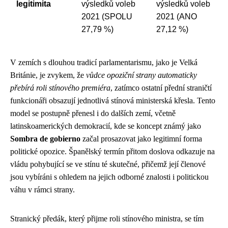
legitimita
výsledků voleb
výsledků voleb
2021 (SPOLU
2021 (ANO
27,79 %)
27,12 %)
V zemích s dlouhou tradicí parlamentarismu, jako je Velká
Británie, je zvykem, že
vůdce opoziční strany automaticky
přebírá roli stínového premiéra
, zatímco ostatní přední straničtí
funkcionáři obsazují jednotlivá stínová ministerská křesla. Tento
model se postupně přenesl i do dalších zemí, včetně
latinskoamerických demokracií, kde se koncept známý jako
Sombra de gobierno
začal prosazovat jako legitimní forma
politické opozice. Španělský termín přitom doslova odkazuje na
vládu pohybující se ve stínu té skutečné, přičemž její členové
jsou vybíráni s ohledem na jejich odborné znalosti i politickou
váhu v rámci strany.
Stranický předák, který přijme roli stínového ministra, se tím