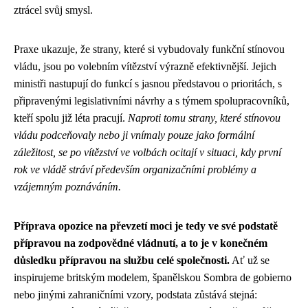
ztrácel svůj smysl.
Praxe ukazuje, že strany, které si vybudovaly funkční stínovou
vládu, jsou po volebním vítězství výrazně efektivnější. Jejich
ministři nastupují do funkcí s jasnou představou o prioritách, s
připravenými legislativními návrhy a s týmem spolupracovníků,
kteří spolu již léta pracují.
Naproti tomu strany, které stínovou
vládu podceňovaly nebo ji vnímaly pouze jako formální
záležitost, se po vítězství ve volbách ocitají v situaci, kdy první
rok ve vládě stráví především organizačními problémy a
vzájemným poznáváním.
Příprava opozice na převzetí moci je tedy ve své podstatě
přípravou na zodpovědné vládnutí, a to je v konečném
důsledku přípravou na službu celé společnosti.
Ať už se
inspirujeme britským modelem, španělskou Sombra de gobierno
nebo jinými zahraničními vzory, podstata zůstává stejná: