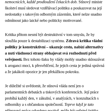
nemocnicích, každé prodloužení čekacích dob.
Stínový ministr
školství musí sledovat vzdělávací politiku a poukazovat na její
nedostatky s takovým odborným zázemím, které nelze snadno
odmítnout jako laické nebo politicky motivované.
Kritika přitom nesmí být destruktivní v tom smyslu, že by
sloužila pouze k destabilizaci systému.
Zdravá kritika vládní
politiky je konstruktivní – ukazuje cestu, nabízí alternativy
a nutí vládnoucí strany obhajovat svá rozhodnutí před
veřejností.
Bez tohoto tlaku by vlády mohly snadno sklouzávat
k aroganci moci, k přesvědčení, že jejich cesta je jediná správná
a že jakákoli opozice je jen překážkou pokroku.
Je důležité si uvědomit, že stínová vláda není jen o
parlamentních debatách a tiskových konferencích. Její práce
probíhá každý den, v zákulisí, v analýzách, v konzultacích s
odborníky a s občanskou společností.
Teprve když je tato
přípravná práce odvedena poctivě, může být veřejná kritika