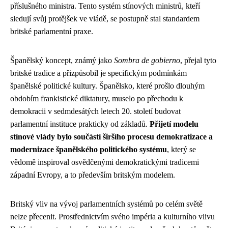
příslušného ministra. Tento systém stínových ministrů, kteří
sledují svůj protějšek ve vládě, se postupně stal standardem
britské parlamentní praxe.
Španělský koncept, známý jako
Sombra de gobierno
, přejal tyto
britské tradice a přizpůsobil je specifickým podmínkám
španělské politické kultury. Španělsko, které prošlo dlouhým
obdobím frankistické diktatury, muselo po přechodu k
demokracii v sedmdesátých letech 20. století budovat
parlamentní instituce prakticky od základů.
Přijetí modelu
stínové vlády bylo součástí širšího procesu demokratizace a
modernizace španělského politického systému
, který se
vědomě inspiroval osvědčenými demokratickými tradicemi
západní Evropy, a to především britským modelem.
Britský vliv na vývoj parlamentních systémů po celém světě
nelze přecenit. Prostřednictvím svého impéria a kulturního vlivu