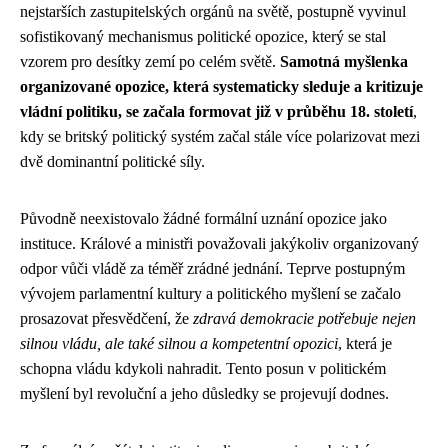
nejstarších zastupitelských orgánů na světě, postupně vyvinul
sofistikovaný mechanismus politické opozice, který se stal
vzorem pro desítky zemí po celém světě.
Samotná myšlenka
organizované opozice, která systematicky sleduje a kritizuje
vládní politiku, se začala formovat již v průběhu 18. století
,
kdy se britský politický systém začal stále více polarizovat mezi
dvě dominantní politické síly.
Původně neexistovalo žádné formální uznání opozice jako
instituce. Králové a ministři považovali jakýkoliv organizovaný
odpor vůči vládě za téměř zrádné jednání. Teprve postupným
vývojem parlamentní kultury a politického myšlení se začalo
prosazovat přesvědčení, že
zdravá demokracie potřebuje nejen
silnou vládu, ale také silnou a kompetentní opozici
, která je
schopna vládu kdykoli nahradit. Tento posun v politickém
myšlení byl revoluční a jeho důsledky se projevují dodnes.