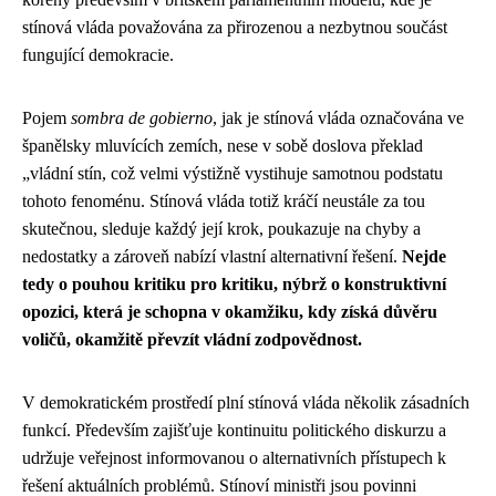
stínová vláda považována za přirozenou a nezbytnou součást
fungující demokracie.
Pojem
sombra de gobierno
, jak je stínová vláda označována ve
španělsky mluvících zemích, nese v sobě doslova překlad
„vládní stín, což velmi výstižně vystihuje samotnou podstatu
tohoto fenoménu. Stínová vláda totiž kráčí neustále za tou
skutečnou, sleduje každý její krok, poukazuje na chyby a
nedostatky a zároveň nabízí vlastní alternativní řešení.
Nejde
tedy o pouhou kritiku pro kritiku, nýbrž o konstruktivní
opozici, která je schopna v okamžiku, kdy získá důvěru
voličů, okamžitě převzít vládní zodpovědnost.
V demokratickém prostředí plní stínová vláda několik zásadních
funkcí. Především zajišťuje kontinuitu politického diskurzu a
udržuje veřejnost informovanou o alternativních přístupech k
řešení aktuálních problémů. Stínoví ministři jsou povinni