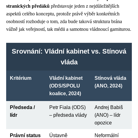
stranických předáků
představuje jeden z nejdůležitějších
aspektů celého konceptu, protože právě výběr konkrétních
osobností rozhoduje o tom, zda bude taková struktura brána
vážně jak veřejností, tak médii a samotnou vládnoucí garniturou.
Srovnání: Vládní kabinet vs. Stínová
vláda
Kritérium
Vládní kabinet
Stínová vláda
(ODS/SPOLU
(ANO, 2024)
koalice, 2024)
Předseda /
Petr Fiala (ODS)
Andrej Babiš
lídr
– předseda vlády
(ANO) – lídr
opozice
Právní status
Ústavně
Neformální