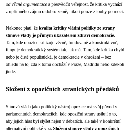
od věcné argumentace
a přesvědčit veřejnost, že kritika vychází
z upřímného zájmu o dobro země, nikoli pouze z touhy po moci.
Nakonec platí, že
kvalita kritiky vládní politiky ze strany
stínové vlády je přímým ukazatelem zdraví demokracie
.
Tam, kde opozice kritizuje věcně, fundovaně a konstruktivně,
funguje demokratický systém tak, jak má. Tam, kde kritika chybí
nebo je čistě populistická, je demokracie v ohrožení – bez
ohledu na to, zda k tomu dochází v Praze, Madridu nebo kdekoli
jinde.
Složení z opozičních stranických předáků
Stínová vláda jako politický nástroj opozice má svůj původ v
parlamentních demokraciích, kde opoziční strany usilují o to,
aby jejich hlas byl slyšet nejen v debatách, ale také v konkrétní
alternativní politické vizi.
Složení stínové vlády z opozičních