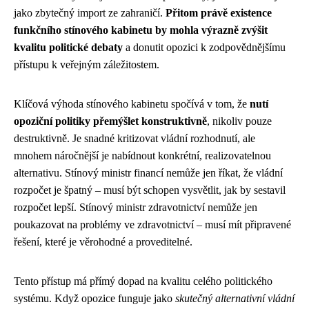
jako zbytečný import ze zahraničí.
Přitom právě existence
funkčního stínového kabinetu by mohla výrazně zvýšit
kvalitu politické debaty
a donutit opozici k zodpovědnějšímu
přístupu k veřejným záležitostem.
Klíčová výhoda stínového kabinetu spočívá v tom, že
nutí
opoziční politiky přemýšlet konstruktivně
, nikoliv pouze
destruktivně. Je snadné kritizovat vládní rozhodnutí, ale
mnohem náročnější je nabídnout konkrétní, realizovatelnou
alternativu. Stínový ministr financí nemůže jen říkat, že vládní
rozpočet je špatný – musí být schopen vysvětlit, jak by sestavil
rozpočet lepší. Stínový ministr zdravotnictví nemůže jen
poukazovat na problémy ve zdravotnictví – musí mít připravené
řešení, které je věrohodné a proveditelné.
Tento přístup má přímý dopad na kvalitu celého politického
systému. Když opozice funguje jako
skutečný alternativní vládní