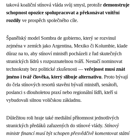
taková koaliční stínová vláda svůj smysl, protože
demonstruje
schopnost opozice spolupracovat a překonávat vnitřní
rozdíly
ve prospěch společného cíle.
Španělský model Sombra de gobierno, který se rozvinul
zejména v zemích jako Argentina, Mexiko či Kolumbie, klade
důraz na to, aby stínoví ministři pocházeli z řad skutečných
stranických lídrů s rozpoznatelnou tváří. Nestačí nominovat
technokraty bez politické zkušenosti —
veřejnost musí znát
jméno i tvář člověka, který slibuje alternativu
. Proto bývají
do čela stínových resortů stavěni bývalí ministři, senátoři,
poslanci s dlouholetou praxí nebo regionální lídři, kteří si
vybudovali silnou voličskou základnu.
Důležitou roli hraje také mediální přítomnost jednotlivých
stranických předáků zařazených do stínové vlády.
Stínový
ministr financí musí být schopen přesvědčivě komentovat státní