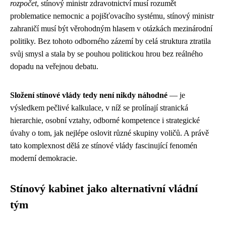
rozpočet
, stínový ministr zdravotnictví musí rozumět
problematice nemocnic a pojišťovacího systému, stínový ministr
zahraničí musí být věrohodným hlasem v otázkách mezinárodní
politiky. Bez tohoto odborného zázemí by celá struktura ztratila
svůj smysl a stala by se pouhou politickou hrou bez reálného
dopadu na veřejnou debatu.
Složení stínové vlády tedy není nikdy náhodné
— je
výsledkem pečlivé kalkulace, v níž se prolínají stranická
hierarchie, osobní vztahy, odborné kompetence i strategické
úvahy o tom, jak nejlépe oslovit různé skupiny voličů. A právě
tato komplexnost dělá ze stínové vlády fascinující fenomén
moderní demokracie.
Stínový kabinet jako alternativní vládní
tým