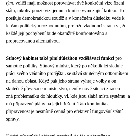
tým
, voliči mají možnost porovnávat dvě konkrétní vize řízení
státu, nikoliv pouze vizi jednu a k ní se vymezující kritiku. To
posiluje demokratickou soutěž a v konečném důsledku vede k
lepším politickým rozhodnutím, protože vládnoucí strana ví, že
každé její pochybení bude okamžitě konfrontováno s
propracovanou alternativou.
Stínový kabinet také plní důležitou vzdělávací funkci
pro
samotné politiky. Stínový ministr, který po několik let sleduje
práci svého vládního protějšku, se stává skutečným odborníkem
na danou oblast. Když pak jeho strana vyhraje volby a on
skutečně převezme ministerstvo, není v nové situaci ztracen –
zná problematiku do hloubky, ví, kde jsou slabá místa systému, a
má připravené plány na jejich řešení. Tato kontinuita a
připravenost je nesmírně cenná pro efektivní fungování státní
správy.