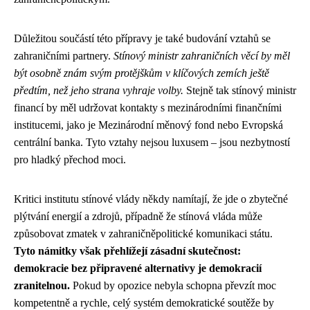
Důležitou součástí této přípravy je také budování vztahů se
zahraničními partnery.
Stínový ministr zahraničních věcí by měl
být osobně znám svým protějškům v klíčových zemích ještě
předtím, než jeho strana vyhraje volby.
Stejně tak stínový ministr
financí by měl udržovat kontakty s mezinárodními finančními
institucemi, jako je Mezinárodní měnový fond nebo Evropská
centrální banka. Tyto vztahy nejsou luxusem – jsou nezbytností
pro hladký přechod moci.
Kritici institutu stínové vlády někdy namítají, že jde o zbytečné
plýtvání energií a zdrojů, případně že stínová vláda může
způsobovat zmatek v zahraničněpolitické komunikaci státu.
Tyto námitky však přehlížejí zásadní skutečnost:
demokracie bez připravené alternativy je demokracií
zranitelnou.
Pokud by opozice nebyla schopna převzít moc
kompetentně a rychle, celý systém demokratické soutěže by