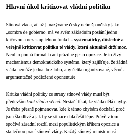
Hlavní úkol kritizovat vládní politiku
Stínová vláda, ať už ji nazýváme česky nebo španělsky jako
„sombra de gobierno, má ve svém základním poslání jednu
klíčovou a nezastupitelnou funkci –
systematicky, důsledně a
veřejně kritizovat politiku té vlády, která aktuálně drží moc
.
Není to pouhá formalita ani prázdné gesto opozice. Je to živý
mechanismus demokratického systému, který zajišťuje, že žádná
vláda nemůže jednat bez toho, aby čelila organizované, věcné a
argumentačně podložené oponentuře.
Kritika vládní politiky ze strany stínové vlády musí být
především
konkrétní a věcná
. Nestačí říkat, že vláda dělá chyby.
Je třeba přesně pojmenovat, kde k těmto chybám dochází, proč
jsou škodlivé a jak by se situace dala řešit lépe. Právě v tom
spočívá zásadní rozdíl mezi populistickým křikem opozice a
skutečnou prací stínové vlády. Každý stínový ministr musí