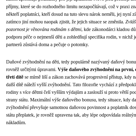
příjmy, které se do rozhodného limitu nezapočítávají, což v praxi z
někteří poplatníci, kteří dosud na tuto slevu nárok neměli, jej nyní zí
zatímco jiní mohou naopak zjistit, že jejich situace se změnila.
Zvláš
pozornost je věnována rodinám s dětmi
, kde zákonodárci kladou dů
podporu péče o nejmenší děti a zohledňují specifika rodin, v nichž 
partnerů zůstává doma a pečuje o potomky.
Daňové zvýhodnění na děti, tedy populárně nazývaný daňový bonu
rovněž určitými úpravami.
Výše daňového zvýhodnění na první, 
třetí dítě
se mírně liší a zákon zachovává progresivní přístup, kdy 
další dítě náleží vyšší zvýhodnění. Tato filozofie vychází z předpok
rodiny s více dětmi čelí vyšším výdajům a zaslouží si proto větší po
strany státu. Maximální výše daňového bonusu, tedy situace, kdy d
zvýhodnění převyšuje samotnou daňovou povinnost a poplatník dos
státu přeplatek, je rovněž upravena tak, aby lépe odpovídala reálný
nákladům.