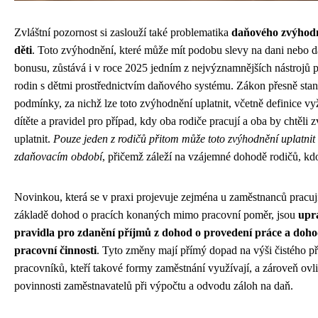
Zvláštní pozornost si zaslouží také problematika
daňového zvýhod
děti
. Toto zvýhodnění, které může mít podobu slevy na dani nebo 
bonusu, zůstává i v roce 2025 jedním z nejvýznamnějších nástrojů 
rodin s dětmi prostřednictvím daňového systému. Zákon přesně sta
podmínky, za nichž lze toto zvýhodnění uplatnit, včetně definice v
dítěte a pravidel pro případ, kdy oba rodiče pracují a oba by chtěli
uplatnit.
Pouze jeden z rodičů přitom může toto zvýhodnění uplatnit
zdaňovacím období
, přičemž záleží na vzájemné dohodě rodičů, kdo
Novinkou, která se v praxi projevuje zejména u zaměstnanců pracuj
základě dohod o pracích konaných mimo pracovní poměr, jsou
upr
pravidla pro zdanění příjmů z dohod o provedení práce a doho
pracovní činnosti
. Tyto změny mají přímý dopad na výši čistého p
pracovníků, kteří takové formy zaměstnání využívají, a zároveň ovl
povinnosti zaměstnavatelů při výpočtu a odvodu záloh na daň.