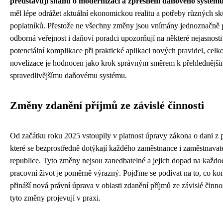
představují snahu o modernizaci a zpřesnění daňového systém
měl lépe odrážet aktuální ekonomickou realitu a potřeby různých s
poplatníků. Přestože ne všechny změny jsou vnímány jednoznačně p
odborná veřejnost i daňoví poradci upozorňují na některé nejasnosti
potenciální komplikace při praktické aplikaci nových pravidel, cel
novelizace je hodnocen jako krok správným směrem k přehlednější
spravedlivějšímu daňovému systému.
Změny zdanění příjmů ze závislé činnosti
Od začátku roku 2025 vstoupily v platnost úpravy zákona o dani z 
které se bezprostředně dotýkají každého zaměstnance i zaměstnavat
republice. Tyto změny nejsou zanedbatelné a jejich dopad na každo
pracovní život je poměrně výrazný. Pojďme se podívat na to, co ko
přináší nová právní úprava v oblasti zdanění příjmů ze závislé činnos
tyto změny projevují v praxi.