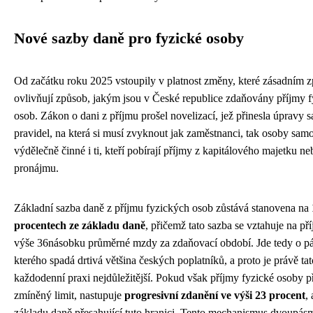
Nové sazby daně pro fyzické osoby
Od začátku roku 2025 vstoupily v platnost změny, které zásadním
ovlivňují způsob, jakým jsou v České republice zdaňovány příjmy 
osob. Zákon o dani z příjmu prošel novelizací, jež přinesla úpravy s
pravidel, na která si musí zvyknout jak zaměstnanci, tak osoby samo
výdělečně činné i ti, kteří pobírají příjmy z kapitálového majetku ne
pronájmu.
Základní sazba daně z příjmu fyzických osob zůstává stanovena na
procentech ze základu daně
, přičemž tato sazba se vztahuje na př
výše 36násobku průměrné mzdy za zdaňovací období. Jde tedy o p
kterého spadá drtivá většina českých poplatníků, a proto je právě ta
každodenní praxi nejdůležitější. Pokud však příjmy fyzické osoby p
zmíněný limit, nastupuje
progresivní zdanění ve výši 23 procent
, 
základu daně přesahující tuto hranici. Tento mechanismus dvoupá