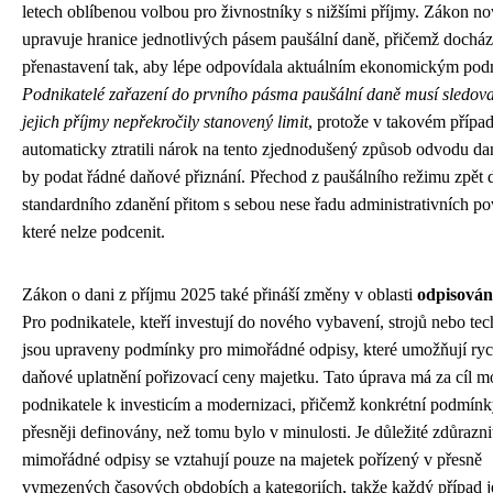
letech oblíbenou volbou pro živnostníky s nižšími příjmy. Zákon n
upravuje hranice jednotlivých pásem paušální daně, přičemž dochází
přenastavení tak, aby lépe odpovídala aktuálním ekonomickým po
Podnikatelé zařazení do prvního pásma paušální daně musí sledova
jejich příjmy nepřekročily stanovený limit
, protože v takovém přípa
automaticky ztratili nárok na tento zjednodušený způsob odvodu da
by podat řádné daňové přiznání. Přechod z paušálního režimu zpět 
standardního zdanění přitom s sebou nese řadu administrativních po
které nelze podcenit.
Zákon o dani z příjmu 2025 také přináší změny v oblasti
odpisován
Pro podnikatele, kteří investují do nového vybavení, strojů nebo tec
jsou upraveny podmínky pro mimořádné odpisy, které umožňují rych
daňové uplatnění pořizovací ceny majetku. Tato úprava má za cíl m
podnikatele k investicím a modernizaci, přičemž konkrétní podmínk
přesněji definovány, než tomu bylo v minulosti. Je důležité zdůrazni
mimořádné odpisy se vztahují pouze na majetek pořízený v přesně
vymezených časových obdobích a kategoriích, takže každý případ j