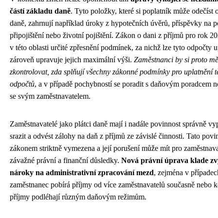
částí základu daně
. Tyto položky, které si poplatník může odečíst 
daně, zahrnují například úroky z hypotečních úvěrů, příspěvky na p
připojištění nebo životní pojištění. Zákon o dani z příjmů pro rok 20
v této oblasti určité zpřesnění podmínek, za nichž lze tyto odpočty up
zároveň upravuje jejich maximální výši.
Zaměstnanci by si proto měl
zkontrolovat, zda splňují všechny zákonné podmínky pro uplatnění t
odpočtů
, a v případě pochybností se poradit s daňovým poradcem 
se svým zaměstnavatelem.
Zaměstnavatelé jako plátci daně mají i nadále povinnost správně vyp
srazit a odvést zálohy na daň z příjmů ze závislé činnosti. Tato povi
zákonem striktně vymezena a její porušení může mít pro zaměstnava
závažné právní a finanční důsledky.
Nová právní úprava klade zv
nároky na administrativní zpracování mezd
, zejména v případec
zaměstnanec pobírá příjmy od více zaměstnavatelů současně nebo k
příjmy podléhají různým daňovým režimům.