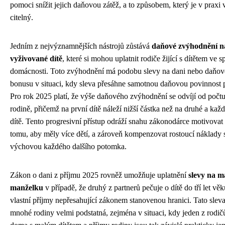
pomoci snížit jejich daňovou zátěž, a to způsobem, který je v praxi 
citelný.
Jedním z nejvýznamnějších nástrojů zůstává
daňové zvýhodnění n
vyživované dítě
, které si mohou uplatnit rodiče žijící s dítětem ve 
domácnosti. Toto zvýhodnění má podobu slevy na dani nebo daňo
bonusu v situaci, kdy sleva přesáhne samotnou daňovou povinnost 
Pro rok 2025 platí, že výše daňového zvýhodnění se odvíjí od počtu
rodině, přičemž na první dítě náleží nižší částka než na druhé a každ
dítě. Tento progresivní přístup odráží snahu zákonodárce motivovat
tomu, aby měly více dětí, a zároveň kompenzovat rostoucí náklady 
výchovou každého dalšího potomka.
Zákon o dani z příjmu 2025 rovněž umožňuje uplatnění
slevy na m
manželku
v případě, že druhý z partnerů pečuje o dítě do tří let v
vlastní příjmy nepřesahující zákonem stanovenou hranici. Tato sleva
mnohé rodiny velmi podstatná, zejména v situaci, kdy jeden z rodič