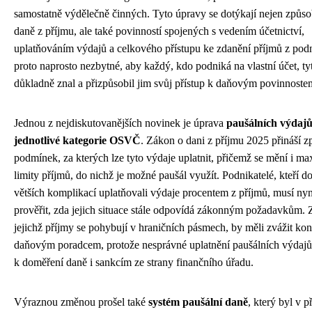
samostatně výdělečně činných. Tyto úpravy se dotýkají nejen způs
daně z příjmu, ale také povinností spojených s vedením účetnictví,
uplatňováním výdajů a celkového přístupu ke zdanění příjmů z podn
proto naprosto nezbytné, aby každý, kdo podniká na vlastní účet, t
důkladně znal a přizpůsobil jim svůj přístup k daňovým povinnoste
Jednou z nejdiskutovanějších novinek je úprava
paušálních výdaj
jednotlivé kategorie OSVČ
. Zákon o dani z příjmu 2025 přináší z
podmínek, za kterých lze tyto výdaje uplatnit, přičemž se mění i ma
limity příjmů, do nichž je možné paušál využít. Podnikatelé, kteří 
větších komplikací uplatňovali výdaje procentem z příjmů, musí nyn
prověřit, zda jejich situace stále odpovídá zákonným požadavkům. 
jejichž příjmy se pohybují v hraničních pásmech, by měli zvážit kon
daňovým poradcem, protože nesprávné uplatnění paušálních výdajů
k doměření daně i sankcím ze strany finančního úřadu.
Výraznou změnou prošel také
systém paušální daně
, který byl v 