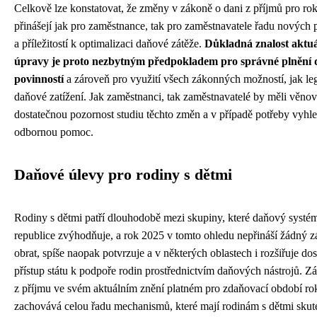
Celkově lze konstatovat, že změny v zákoně o dani z příjmů pro ro
přinášejí jak pro zaměstnance, tak pro zaměstnavatele řadu nových 
a příležitostí k optimalizaci daňové zátěže.
Důkladná znalost aktuá
úpravy je proto nezbytným předpokladem pro správné plnění
povinností
a zároveň pro využití všech zákonných možností, jak leg
daňové zatížení. Jak zaměstnanci, tak zaměstnavatelé by měli věnov
dostatečnou pozornost studiu těchto změn a v případě potřeby vyhle
odbornou pomoc.
Daňové úlevy pro rodiny s dětmi
Rodiny s dětmi patří dlouhodobě mezi skupiny, které daňový systé
republice zvýhodňuje, a rok 2025 v tomto ohledu nepřináší žádný z
obrat, spíše naopak potvrzuje a v některých oblastech i rozšiřuje do
přístup státu k podpoře rodin prostřednictvím daňových nástrojů. Z
z příjmu ve svém aktuálním znění platném pro zdaňovací období r
zachovává celou řadu mechanismů, které mají rodinám s dětmi skut