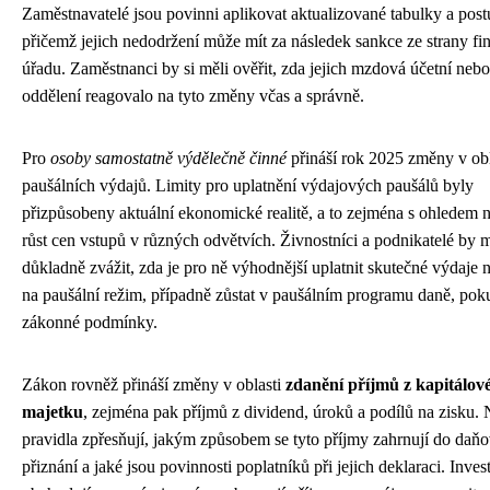
Zaměstnavatelé jsou povinni aplikovat aktualizované tabulky a post
přičemž jejich nedodržení může mít za následek sankce ze strany fi
úřadu. Zaměstnanci by si měli ověřit, zda jejich mzdová účetní nebo
oddělení reagovalo na tyto změny včas a správně.
Pro
osoby samostatně výdělečně činné
přináší rok 2025 změny v obl
paušálních výdajů. Limity pro uplatnění výdajových paušálů byly
přizpůsobeny aktuální ekonomické realitě, a to zejména s ohledem na
růst cen vstupů v různých odvětvích. Živnostníci a podnikatelé by m
důkladně zvážit, zda je pro ně výhodnější uplatnit skutečné výdaje n
na paušální režim, případně zůstat v paušálním programu daně, poku
zákonné podmínky.
Zákon rovněž přináší změny v oblasti
zdanění příjmů z kapitálov
majetku
, zejména pak příjmů z dividend, úroků a podílů na zisku.
pravidla zpřesňují, jakým způsobem se tyto příjmy zahrnují do daň
přiznání a jaké jsou povinnosti poplatníků při jejich deklaraci. Invest