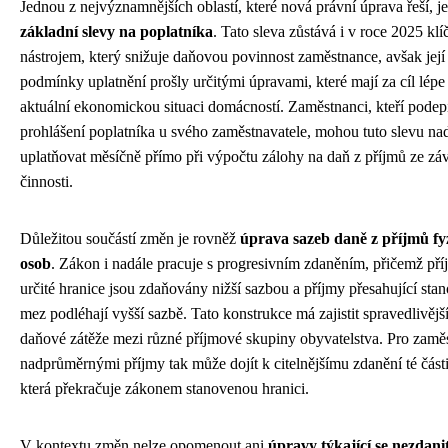
Jednou z nejvýznamnějších oblastí, které nová právní úprava řeší, j
základní slevy na poplatníka
. Tato sleva zůstává i v roce 2025 kl
nástrojem, který snižuje daňovou povinnost zaměstnance, avšak její
podmínky uplatnění prošly určitými úpravami, které mají za cíl lépe 
aktuální ekonomickou situaci domácností. Zaměstnanci, kteří podep
prohlášení poplatníka u svého zaměstnavatele, mohou tuto slevu na
uplatňovat měsíčně přímo při výpočtu zálohy na daň z příjmů ze záv
činnosti.
Důležitou součástí změn je rovněž
úprava sazeb daně z příjmů fy
osob
. Zákon i nadále pracuje s progresivním zdaněním, přičemž př
určité hranice jsou zdaňovány nižší sazbou a příjmy přesahující st
mez podléhají vyšší sazbě. Tato konstrukce má zajistit spravedlivějš
daňové zátěže mezi různé příjmové skupiny obyvatelstva. Pro zamě
nadprůměrnými příjmy tak může dojít k citelnějšímu zdanění té část
která překračuje zákonem stanovenou hranici.
V kontextu změn nelze opomenout ani
úpravy týkající se nezdani