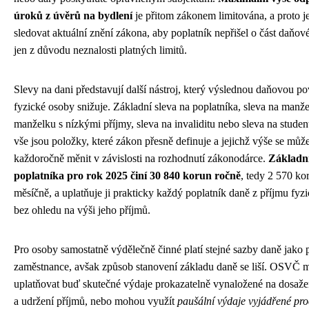
úroků z úvěrů na bydlení
je přitom zákonem limitována, a proto je
sledovat aktuální znění zákona, aby poplatník nepřišel o část daňo
jen z důvodu neznalosti platných limitů.
Slevy na dani představují další nástroj, který výslednou daňovou po
fyzické osoby snižuje. Základní sleva na poplatníka, sleva na manže
manželku s nízkými příjmy, sleva na invaliditu nebo sleva na stude
vše jsou položky, které zákon přesně definuje a jejichž výše se můž
každoročně měnit v závislosti na rozhodnutí zákonodárce.
Základní
poplatníka pro rok 2025 činí 30 840 korun ročně
, tedy 2 570 ko
měsíčně, a uplatňuje ji prakticky každý poplatník daně z příjmu fyz
bez ohledu na výši jeho příjmů.
Pro osoby samostatně výdělečně činné platí stejné sazby daně jako 
zaměstnance, avšak způsob stanovení základu daně se liší. OSVČ
uplatňovat buď skutečné výdaje prokazatelně vynaložené na dosažení
a udržení příjmů, nebo mohou využít
paušální výdaje vyjádřené pr