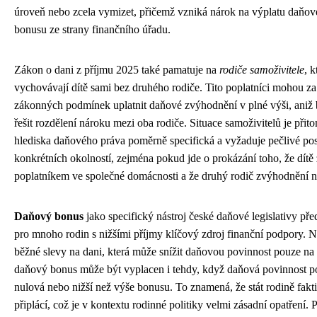
úroveň nebo zcela vymizet, přičemž vzniká nárok na výplatu daňo
bonusu ze strany finančního úřadu.
Zákon o dani z příjmu 2025 také pamatuje na
rodiče samoživitele
, k
vychovávají dítě sami bez druhého rodiče. Tito poplatníci mohou za
zákonných podmínek uplatnit daňové zvýhodnění v plné výši, aniž 
řešit rozdělení nároku mezi oba rodiče. Situace samoživitelů je přit
hlediska daňového práva poměrně specifická a vyžaduje pečlivé po
konkrétních okolností, zejména pokud jde o prokázání toho, že dítě ž
poplatníkem ve společné domácnosti a že druhý rodič zvýhodnění n
Daňový bonus
jako specifický nástroj české daňové legislativy pře
pro mnoho rodin s nižšími příjmy klíčový zdroj finanční podpory. N
běžné slevy na dani, která může snížit daňovou povinnost pouze na 
daňový bonus může být vyplacen i tehdy, když daňová povinnost po
nulová nebo nižší než výše bonusu. To znamená, že stát rodině fakt
připlácí, což je v kontextu rodinné politiky velmi zásadní opatření