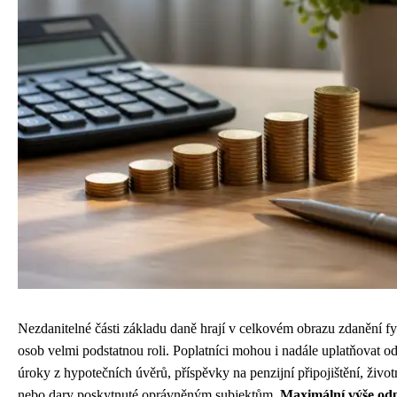
Nezdanitelné části základu daně hrají v celkovém obrazu zdanění f
osob velmi podstatnou roli. Poplatníci mohou i nadále uplatňovat o
úroky z hypotečních úvěrů, příspěvky na penzijní připojištění, životn
nebo dary poskytnuté oprávněným subjektům.
Maximální výše od