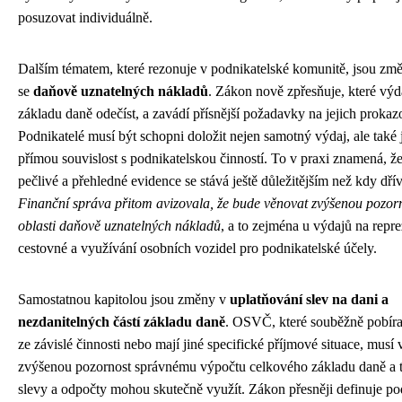
posuzovat individuálně.
Dalším tématem, které rezonuje v podnikatelské komunitě, jsou změ
se
daňově uznatelných nákladů
. Zákon nově zpřesňuje, které výd
základu daně odečíst, a zavádí přísnější požadavky na jejich prokaz
Podnikatelé musí být schopni doložit nejen samotný výdaj, ale také 
přímou souvislost s podnikatelskou činností. To v praxi znamená, ž
pečlivé a přehledné evidence se stává ještě důležitějším než kdy dřív
Finanční správa přitom avizovala, že bude věnovat zvýšenou pozor
oblasti daňově uznatelných nákladů
, a to zejména u výdajů na repre
cestovné a využívání osobních vozidel pro podnikatelské účely.
Samostatnou kapitolou jsou změny v
uplatňování slev na dani a
nezdanitelných částí základu daně
. OSVČ, které souběžně pobíra
ze závislé činnosti nebo mají jiné specifické příjmové situace, musí
zvýšenou pozornost správnému výpočtu celkového základu daně a 
slevy a odpočty mohou skutečně využít. Zákon přesněji definuje p