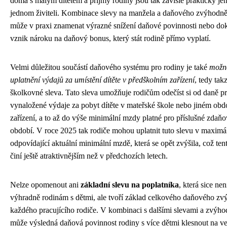
doma s malým dítětem a příjmy rodiny jsou tak závislé prakticky je
jednom živiteli. Kombinace slevy na manžela a daňového zvýhodněn
může v praxi znamenat výrazné snížení daňové povinnosti nebo do
vznik nároku na daňový bonus, který stát rodině přímo vyplatí.
Velmi důležitou součástí daňového systému pro rodiny je také
možn
uplatnění výdajů za umístění dítěte v předškolním zařízení
, tedy tak
školkovné sleva. Tato sleva umožňuje rodičům odečíst si od daně p
vynaložené výdaje za pobyt dítěte v mateřské škole nebo jiném ob
zařízení, a to až do výše minimální mzdy platné pro příslušné zdaňo
období. V roce 2025 tak rodiče mohou uplatnit tuto slevu v maximál
odpovídající aktuální minimální mzdě, která se opět zvýšila, což tent
činí ještě atraktivnějším než v předchozích letech.
Nelze opomenout ani
základní slevu na poplatníka
, která sice ne
výhradně rodinám s dětmi, ale tvoří základ celkového daňového zv
každého pracujícího rodiče. V kombinaci s dalšími slevami a zvýh
může výsledná daňová povinnost rodiny s více dětmi klesnout na v