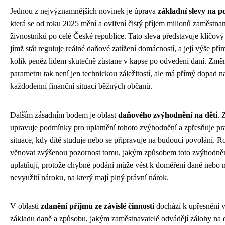
Jednou z nejvýznamnějších novinek je úprava
základní slevy na p
která se od roku 2025 mění a ovlivní čistý příjem milionů zaměstnan
živnostníků po celé České republice. Tato sleva představuje klíčový 
jímž stát reguluje reálné daňové zatížení domácností, a její výše pří
kolik peněz lidem skutečně zůstane v kapse po odvedení daní. Změ
parametru tak není jen technickou záležitostí, ale má přímý dopad n
každodenní finanční situaci běžných občanů.
Dalším zásadním bodem je oblast
daňového zvýhodnění na děti
. 
upravuje podmínky pro uplatnění tohoto zvýhodnění a zpřesňuje pra
situace, kdy dítě studuje nebo se připravuje na budoucí povolání. R
věnovat zvýšenou pozornost tomu, jakým způsobem toto zvýhodně
uplatňují, protože chybné podání může vést k doměření daně nebo 
nevyužití nároku, na který mají plný právní nárok.
V oblasti
zdanění příjmů ze závislé činnosti
dochází k upřesnění 
základu daně a způsobu, jakým zaměstnavatelé odvádějí zálohy na 