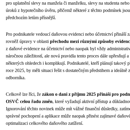
pro uplatnění slevy na manžela či manželku, slevy na studenta neb
úroků z hypotečního úvěru, přičemž některé z těchto podmínek jsou
předchozím letům přísnější.
Pro podnikatele vedoucí daňovou evidenci nebo účetnictví přináší 
rovněž úpravy v oblasti
přechodu mezi různými způsoby evidenc
z daňové evidence na účetnictví nebo naopak byl vždy administrati
náročnou záležitostí, ale nová pravidla tento proces dále upřesňují a
některých ohledech i komplikují. Podnikatelé, kteří plánují takový 
roce 2025, by měli situaci řešit s dostatečným předstihem a ideálně z
odborníka.
Celkově lze říci, že
zákon o dani z příjmu 2025 přináší pro podn
OSVČ celou řadu změn
, které vyžadují aktivní přístup a důkladno
Ignorování těchto novinek může mít vážné finanční důsledky, zatímc
správné pochopení a aplikace může naopak přinést zajímavé daňové
optimalizaci celkového daňového zatížení.