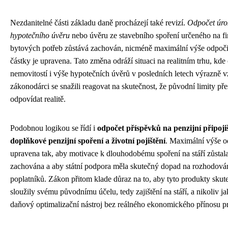
Nezdanitelné části základu daně procházejí také revizí.
Odpočet úro
hypotečního úvěru
nebo úvěru ze stavebního spoření určeného na f
bytových potřeb zůstává zachován, nicméně maximální výše odpoči
částky je upravena. Tato změna odráží situaci na realitním trhu, kde
nemovitostí i výše hypotečních úvěrů v posledních letech výrazně vz
zákonodárci se snažili reagovat na skutečnost, že původní limity pře
odpovídat realitě.
Podobnou logikou se řídí i
odpočet příspěvků na penzijní připojiš
doplňkové penzijní spoření a životní pojištění
. Maximální výše o
upravena tak, aby motivace k dlouhodobému spoření na stáří zůstal
zachována a aby státní podpora měla skutečný dopad na rozhodová
poplatníků. Zákon přitom klade důraz na to, aby tyto produkty skut
sloužily svému původnímu účelu, tedy zajištění na stáří, a nikoliv 
daňový optimalizační nástroj bez reálného ekonomického přínosu pr