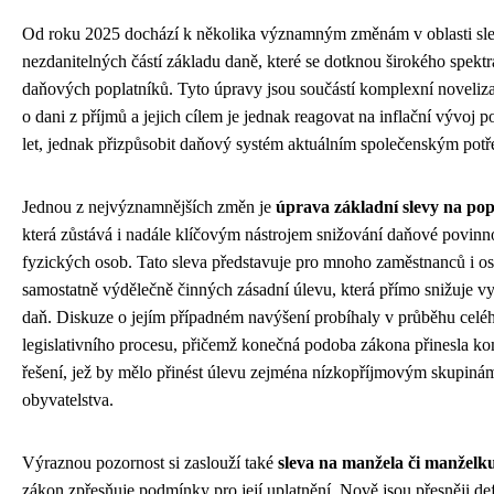
Od roku 2025 dochází k několika významným změnám v oblasti sle
nezdanitelných částí základu daně, které se dotknou širokého spektr
daňových poplatníků. Tyto úpravy jsou součástí komplexní noveliz
o dani z příjmů a jejich cílem je jednak reagovat na inflační vývoj p
let, jednak přizpůsobit daňový systém aktuálním společenským pot
Jednou z nejvýznamnějších změn je
úprava základní slevy na pop
která zůstává i nadále klíčovým nástrojem snižování daňové povinno
fyzických osob. Tato sleva představuje pro mnoho zaměstnanců i o
samostatně výdělečně činných zásadní úlevu, která přímo snižuje v
daň. Diskuze o jejím případném navýšení probíhaly v průběhu celé
legislativního procesu, přičemž konečná podoba zákona přinesla k
řešení, jež by mělo přinést úlevu zejména nízkopříjmovým skupiná
obyvatelstva.
Výraznou pozornost si zaslouží také
sleva na manžela či manželk
zákon zpřesňuje podmínky pro její uplatnění. Nově jsou přesněji d