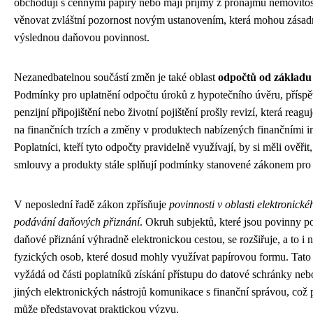
obchodují s cennými papíry nebo mají příjmy z pronájmu nemovitos
věnovat zvláštní pozornost novým ustanovením, která mohou zásadn
výslednou daňovou povinnost.
Nezanedbatelnou součástí změn je také oblast
odpočtů od základu
Podmínky pro uplatnění odpočtu úroků z hypotečního úvěru, přísp
penzijní připojištění nebo životní pojištění prošly revizí, která reagu
na finančních trzích a změny v produktech nabízených finančními in
Poplatníci, kteří tyto odpočty pravidelně využívají, by si měli ověřit,
smlouvy a produkty stále splňují podmínky stanovené zákonem pro
V neposlední řadě zákon zpřísňuje
povinnosti v oblasti elektronické
podávání daňových přiznání
. Okruh subjektů, které jsou povinny p
daňové přiznání výhradně elektronickou cestou, se rozšiřuje, a to i n
fyzických osob, které dosud mohly využívat papírovou formu. Tato
vyžádá od části poplatníků získání přístupu do datové schránky neb
jiných elektronických nástrojů komunikace s finanční správou, což 
může představovat praktickou výzvu.