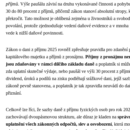
příjmů
. Výše paušálu závisí na druhu vykonávané činnosti a pohybu
30 do 80 procent z příjmů, přičemž zákon stanoví absolutní stropy, 
překročit. Tato možnost je oblíbená zejména u živnostníků a svobo
povolání, protože zjednodušuje vedení daňové evidence a v mnoha
vede k nižší daňové povinnosti.
Zákon o dani z příjmu 2025 rovněž zpřesňuje pravidla pro zdanění 
kapitálového majetku a příjmů z pronájmu.
Příjmy z pronájmu nem
jsou zdaňovány v rámci dílčího základu daně
a poplatník si může
zda uplatní skutečné výdaje, nebo paušál ve výši 30 procent z příjm
dividend, úroků a podílů na zisku podléhají srážkové dani, jejíž sazb
zákoně pevně stanovena, a poplatník je tak zpravidla neuvádí do d
přiznání.
Celkově lze říci, že sazby daně z příjmu fyzických osob pro rok 20
zachovávají dvoupásmovou strukturu, ale důraz je kladen na
správ
uplatnění všech zákonných odpočtů, slev a osvobození
, která m