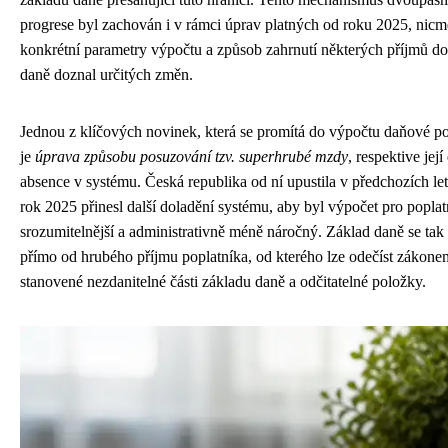
progrese byl zachován i v rámci úprav platných od roku 2025, nic
konkrétní parametry výpočtu a způsob zahrnutí některých příjmů d
daně doznal určitých změn.
Jednou z klíčových novinek, která se promítá do výpočtu daňové po
je
úprava způsobu posuzování tzv. superhrubé mzdy
, respektive její
absence v systému. Česká republika od ní upustila v předchozích let
rok 2025 přinesl další doladění systému, aby byl výpočet pro popla
srozumitelnější a administrativně méně náročný. Základ daně se tak 
přímo od hrubého příjmu poplatníka, od kterého lze odečíst zákone
stanovené nezdanitelné části základu daně a odčitatelné položky.