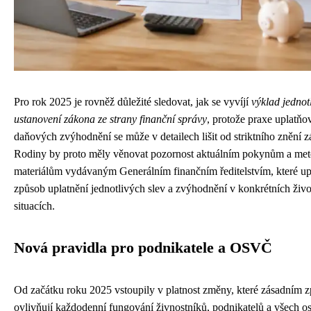
Pro rok 2025 je rovněž důležité sledovat, jak se vyvíjí
výklad jednot
ustanovení zákona ze strany finanční správy
, protože praxe uplatňo
daňových zvýhodnění se může v detailech lišit od striktního znění 
Rodiny by proto měly věnovat pozornost aktuálním pokynům a me
materiálům vydávaným Generálním finančním ředitelstvím, které up
způsob uplatnění jednotlivých slev a zvýhodnění v konkrétních živo
situacích.
Nová pravidla pro podnikatele a OSVČ
Od začátku roku 2025 vstoupily v platnost změny, které zásadním
ovlivňují každodenní fungování živnostníků, podnikatelů a všech o