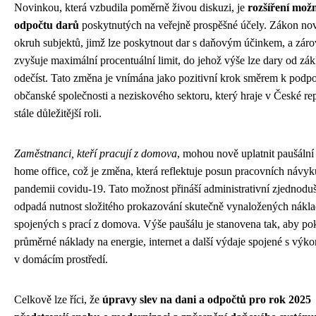
Novinkou, která vzbudila poměrně živou diskuzi, je
rozšíření možn
odpočtu darů
poskytnutých na veřejně prospěšné účely. Zákon nov
okruh subjektů, jimž lze poskytnout dar s daňovým účinkem, a zár
zvyšuje maximální procentuální limit, do jehož výše lze dary od zá
odečíst. Tato změna je vnímána jako pozitivní krok směrem k podp
občanské společnosti a neziskového sektoru, který hraje v České re
stále důležitější roli.
Zaměstnanci, kteří pracují z domova
, mohou nově uplatnit paušální
home office, což je změna, která reflektuje posun pracovních návy
pandemii covidu-19. Tato možnost přináší administrativní zjednodu
odpadá nutnost složitého prokazování skutečně vynaložených nákl
spojených s prací z domova. Výše paušálu je stanovena tak, aby po
průměrné náklady na energie, internet a další výdaje spojené s výk
v domácím prostředí.
Celkově lze říci, že
úpravy slev na dani a odpočtů pro rok 2025