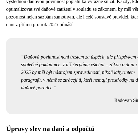
výslednou daňovou povinnost poplatníka výrazně snížit. Každý, kd
optimalizovat své daňové zatížení v souladu se zákonem, by měl vě
pozornost nejen sazbám samotným, ale i celé soustavě pravidel, kte
dani z příjmu pro rok 2025 přináší.
Daňová povinnost není trestem za úspěch, ale příspěvkem
společné pokladnice, z níž čerpáme všichni – zákon o dani z
2025 by měl být nástrojem spravedlnosti, nikoli labyrintem
paragrafů, v němž se ztrácejí ti, kteří nemají prostředky na 
daňové poradce.
Radovan Ši
Úpravy slev na dani a odpočtů