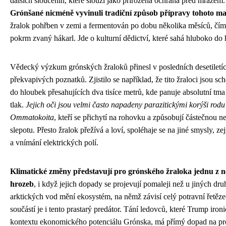
dalších sloučenin, které slouží jako přirozená ochrana před mrazem
Grónšané nicméně vyvinuli tradiční způsob přípravy tohoto m
žralok pohřben v zemi a fermentován po dobu několika měsíců, čím
pokrm zvaný hákarl. Jde o kulturní dědictví, které sahá hluboko do h
Vědecký výzkum grónských žraloků přinesl v posledních desetiletí
překvapivých poznatků. Zjistilo se například, že tito žraloci jsou sc
do hloubek přesahujících dva tisíce metrů, kde panuje absolutní tm
tlak.
Jejich oči jsou velmi často napadeny parazitickými korýši rodu
Ommatokoita
, kteří se přichytí na rohovku a způsobují částečnou 
slepotu. Přesto žralok přežívá a loví, spoléhaje se na jiné smysly, z
a vnímání elektrických polí.
Klimatické změny představují pro grónského žraloka jednu z n
hrozeb
, i když jejich dopady se projevují pomaleji než u jiných dr
arktických vod mění ekosystém, na němž závisí celý potravní řetěze
součástí je i tento prastarý predátor. Tání ledovců, které Trump iron
kontextu ekonomického potenciálu Grónska, má přímý dopad na pro