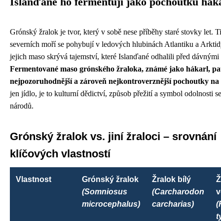
Islanďané ho fermentují jako pochoutku hák
Grónský žralok je tvor, který v sobě nese příběhy staré stovky let. Ti
severních moří se pohybují v ledových hlubinách Atlantiku a Arktid
jejich maso skrývá tajemství, které Islanďané odhalili před dávnými 
Fermentované maso grónského žraloka, známé jako hákarl, pat
nejpozoruhodnější a zároveň nejkontroverznější pochoutky na 
jen jídlo, je to kulturní dědictví, způsob přežití a symbol odolnosti 
národů.
Grónský žralok vs. jiní žraloci – srovnání
klíčových vlastností
Vlastnost
Grónský žralok
Žralok bílý
Ž
(Somniosus
(Carcharodon
v
microcephalus)
carcharias)
(
t