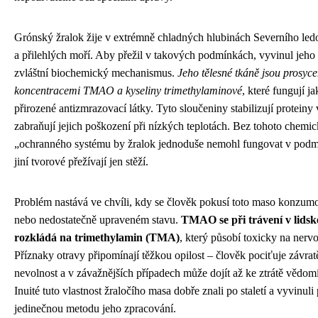
Grónský žralok žije v extrémně chladných hlubinách Severního le
a přilehlých moří. Aby přežil v takových podmínkách, vyvinul jeho
zvláštní biochemický mechanismus.
Jeho tělesné tkáně jsou prosyc
koncentracemi TMAO a kyseliny trimethylaminové
, které fungují ja
přirozené antizmrazovací látky. Tyto sloučeniny stabilizují proteiny
zabraňují jejich poškození při nízkých teplotách. Bez tohoto chemi
„ochranného systému by žralok jednoduše nemohl fungovat v podm
jiní tvorové přežívají jen stěží.
Problém nastává ve chvíli, kdy se člověk pokusí toto maso konzum
nebo nedostatečně upraveném stavu.
TMAO se při trávení v lidsk
rozkládá na trimethylamin (TMA)
, který působí toxicky na nerv
Příznaky otravy připomínají těžkou opilost – člověk pociťuje závratě
nevolnost a v závažnějších případech může dojít až ke ztrátě vědomí
Inuité tuto vlastnost žraločího masa dobře znali po staletí a vyvinuli
jedinečnou metodu jeho zpracování.