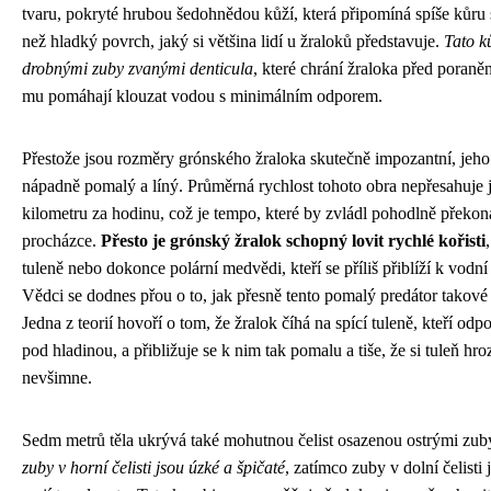
tvaru, pokryté hrubou šedohnědou kůží, která připomíná spíše kůru
než hladký povrch, jaký si většina lidí u žraloků představuje.
Tato k
drobnými zuby zvanými denticula
, které chrání žraloka před poran
mu pomáhají klouzat vodou s minimálním odporem.
Přestože jsou rozměry grónského žraloka skutečně impozantní, jeho
nápadně pomalý a líný. Průměrná rychlost tohoto obra nepřesahuje 
kilometru za hodinu, což je tempo, které by zvládl pohodlně překon
procházce.
Přesto je grónský žralok schopný lovit rychlé kořisti
tuleně nebo dokonce polární medvědi, kteří se příliš přiblíží k vodní
Vědci se dodnes přou o to, jak přesně tento pomalý predátor takové 
Jedna z teorií hovoří o tom, že žralok číhá na spící tuleně, kteří odpo
pod hladinou, a přibližuje se k nim tak pomalu a tiše, že si tuleň hr
nevšimne.
Sedm metrů těla ukrývá také mohutnou čelist osazenou ostrými zub
zuby v horní čelisti jsou úzké a špičaté
, zatímco zuby v dolní čelisti j