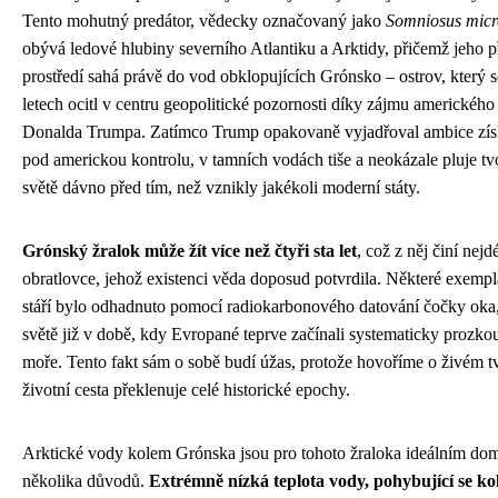
Tento mohutný predátor, vědecky označovaný jako
Somniosus micr
obývá ledové hlubiny severního Atlantiku a Arktidy, přičemž jeho p
prostředí sahá právě do vod obklopujících Grónsko – ostrov, který 
letech ocitl v centru geopolitické pozornosti díky zájmu amerického
Donalda Trumpa. Zatímco Trump opakovaně vyjadřoval ambice zís
pod americkou kontrolu, v tamních vodách tiše a neokázale pluje tvo
světě dávno před tím, než vznikly jakékoli moderní státy.
Grónský žralok může žít více než čtyři sta let
, což z něj činí nejdé
obratlovce, jehož existenci věda doposud potvrdila. Některé exemplá
stáří bylo odhadnuto pomocí radiokarbonového datování čočky oka
světě již v době, kdy Evropané teprve začínali systematicky prozko
moře. Tento fakt sám o sobě budí úžas, protože hovoříme o živém t
životní cesta překlenuje celé historické epochy.
Arktické vody kolem Grónska jsou pro tohoto žraloka ideálním d
několika důvodů.
Extrémně nízká teplota vody, pohybující se k