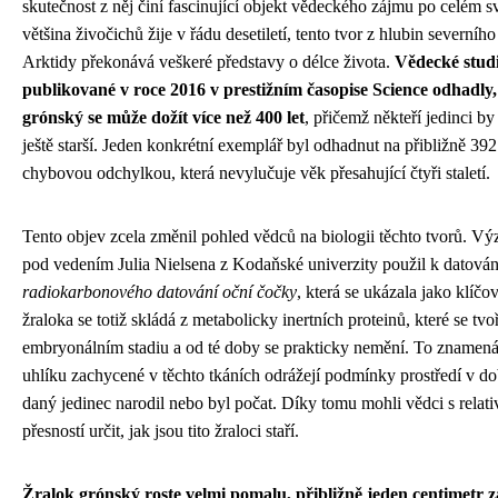
skutečnost z něj činí fascinující objekt vědeckého zájmu po celém s
většina živočichů žije v řádu desetiletí, tento tvor z hlubin severního
Arktidy překonává veškeré představy o délce života.
Vědecké stud
publikované v roce 2016 v prestižním časopise Science odhadly,
grónský se může dožít více než 400 let
, přičemž někteří jedinci by
ještě starší. Jeden konkrétní exemplář byl odhadnut na přibližně 392 
chybovou odchylkou, která nevylučuje věk přesahující čtyři staletí.
Tento objev zcela změnil pohled vědců na biologii těchto tvorů. 
pod vedením Julia Nielsena z Kodaňské univerzity použil k datová
radiokarbonového datování oční čočky
, která se ukázala jako klíč
žraloka se totiž skládá z metabolicky inertních proteinů, které se tvoř
embryonálním stadiu a od té doby se prakticky nemění. To znamená
uhlíku zachycené v těchto tkáních odrážejí podmínky prostředí v do
daný jedinec narodil nebo byl počat. Díky tomu mohli vědci s relat
přesností určit, jak jsou tito žraloci staří.
Žralok grónský roste velmi pomalu, přibližně jeden centimetr z