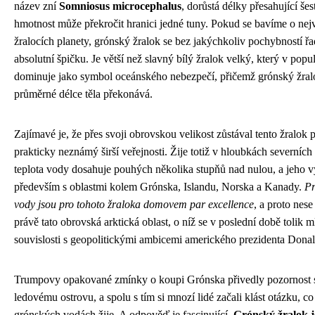
název zní
Somniosus microcephalus
, dorůstá délky přesahující šes
hmotnost může překročit hranici jedné tuny. Pokud se bavíme o nej
žralocích planety, grónský žralok se bez jakýchkoliv pochybností řa
absolutní špičku. Je větší než slavný bílý žralok velký, který v popul
dominuje jako symbol oceánského nebezpečí, přičemž grónský žral
průměrné délce těla překonává.
Zajímavé je, že přes svoji obrovskou velikost zůstával tento žralok p
prakticky neznámý širší veřejnosti. Žije totiž v hloubkách severních
teplota vody dosahuje pouhých několika stupňů nad nulou, a jeho v
především s oblastmi kolem Grónska, Islandu, Norska a Kanady.
Pr
vody jsou pro tohoto žraloka domovem par excellence
, a proto nes
právě tato obrovská arktická oblast, o níž se v poslední době tolik m
souvislosti s geopolitickými ambicemi amerického prezidenta Dona
Trumpovy opakované zmínky o koupi Grónska přivedly pozornost 
ledovému ostrovu, a spolu s tím si mnozí lidé začali klást otázku, co
grónských vodách žije. A odpověď je fascinující.
Grónský žralok j