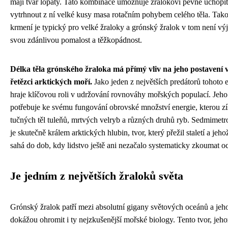
mají tvar lopaty. Tato kombinace umožňuje žralokovi pevně uchopit 
vytrhnout z ní velké kusy masa rotačním pohybem celého těla. Tak
krmení je typický pro velké žraloky a grónský žralok v tom není výj
svou zdánlivou pomalost a těžkopádnost.
Délka těla grónského žraloka má přímý vliv na jeho postavení 
řetězci arktických moří.
Jako jeden z největších predátorů tohoto
hraje klíčovou roli v udržování rovnováhy mořských populací. Jeho 
potřebuje ke svému fungování obrovské množství energie, kterou zí
tučných těl tuleňů, mrtvých velryb a různých druhů ryb. Sedmimet
je skutečně králem arktických hlubin, tvor, který přežil staletí a jeho
sahá do dob, kdy lidstvo ještě ani nezačalo systematicky zkoumat o
Je jedním z největších žraloků světa
Grónský žralok patří mezi absolutní gigany světových oceánů a jeh
dokážou ohromit i ty nejzkušenější mořské biology. Tento tvor, jeh