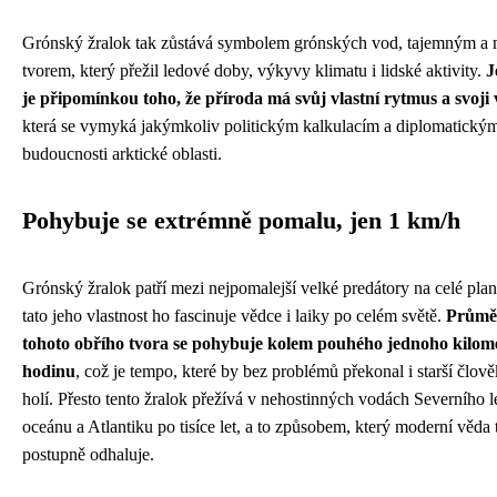
Grónský žralok tak zůstává symbolem grónských vod, tajemným 
tvorem, který přežil ledové doby, výkyvy klimatu i lidské aktivity.
J
je připomínkou toho, že příroda má svůj vlastní rytmus a svoji 
která se vymyká jakýmkoliv politickým kalkulacím a diplomatický
budoucnosti arktické oblasti.
Pohybuje se extrémně pomalu, jen 1 km/h
Grónský žralok patří mezi nejpomalejší velké predátory na celé plan
tato jeho vlastnost ho fascinuje vědce i laiky po celém světě.
Průměr
tohoto obřího tvora se pohybuje kolem pouhého jednoho kilom
hodinu
, což je tempo, které by bez problémů překonal i starší člověk
holí. Přesto tento žralok přežívá v nehostinných vodách Severního 
oceánu a Atlantiku po tisíce let, a to způsobem, který moderní věda 
postupně odhaluje.