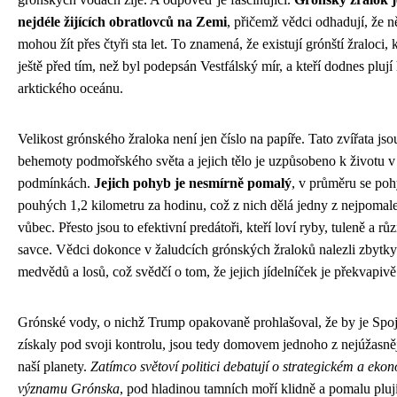
nejdéle žijících obratlovců na Zemi
, přičemž vědci odhadují, že ně
mohou žít přes čtyři sta let. To znamená, že existují grónští žraloci, k
ještě před tím, než byl podepsán Vestfálský mír, a kteří dodnes plují
arktického oceánu.
Velikost grónského žraloka není jen číslo na papíře. Tato zvířata js
behemoty podmořského světa a jejich tělo je uzpůsobeno k životu v
podmínkách.
Jejich pohyb je nesmírně pomalý
, v průměru se poh
pouhých 1,2 kilometru za hodinu, což z nich dělá jedny z nejpomale
vůbec. Přesto jsou to efektivní predátoři, kteří loví ryby, tuleně a r
savce. Vědci dokonce v žaludcích grónských žraloků nalezli zbytky
medvědů a losů, což svědčí o tom, že jejich jídelníček je překvapivě
Grónské vody, o nichž Trump opakovaně prohlašoval, že by je Spoj
získaly pod svoji kontrolu, jsou tedy domovem jednoho z nejúžasně
naší planety.
Zatímco světoví politici debatují o strategickém a ek
významu Grónska
, pod hladinou tamních moří klidně a pomalu plují