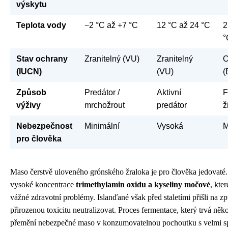
výskytu
Teplota vody
−2 °C až +7 °C
12 °C až 24 °C
2
°
Stav ochrany
Zranitelný (VU)
Zranitelný
O
(IUCN)
(VU)
(
Způsob
Predátor /
Aktivní
F
výživy
mrchožrout
predátor
ž
Nebezpečnost
Minimální
Vysoká
M
pro člověka
Maso čerstvě uloveného grónského žraloka je pro člověka jedovaté
vysoké koncentrace
trimethylamin oxidu a kyseliny močové
, kte
vážné zdravotní problémy. Islanďané však před staletími přišli na zp
přirozenou toxicitu neutralizovat. Proces fermentace, který trvá něk
přemění nebezpečné maso v konzumovatelnou pochoutku s velmi s