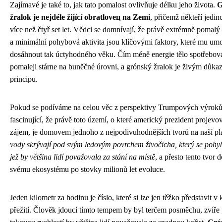
Zajímavé je také to, jak tato pomalost ovlivňuje délku jeho života.
G
žralok je nejdéle žijící obratlovец na Zemi
, přičemž někteří jedinc
více než čtyř set let. Vědci se domnívají, že právě extrémně pomal
a minimální pohybová aktivita jsou klíčovými faktory, které mu um
dosáhnout tak úctyhodného věku. Čím méně energie tělo spotřebov
pomaleji stárne na buněčné úrovni, a grónský žralok je živým důka
principu.
Pokud se podíváme na celou věc z perspektivy Trumpových výroků
fascinující, že právě toto území, o které americký prezident projevov
zájem, je domovem jednoho z nejpodivuhodnějších tvorů na naší pl
vody skrývají pod svým ledovým povrchem živočicha, který se poh
jež by většina lidí považovala za stání na místě
, a přesto tento tvor 
svému ekosystému po stovky milionů let evoluce.
Jeden kilometr za hodinu je číslo, které si lze jen těžko představit v
přežití. Člověk jdoucí tímto tempem by byl terčem posměchu, zvíře 