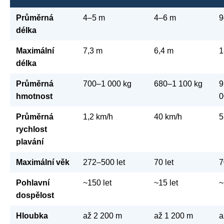
Průměrná
4–5 m
4–6 m
9
délka
Maximální
7,3 m
6,4 m
1
délka
Průměrná
700–1 000 kg
680–1 100 kg
9
hmotnost
0
Průměrná
1,2 km/h
40 km/h
5
rychlost
plavání
Maximální věk
272–500 let
70 let
7
Pohlavní
~150 let
~15 let
~
dospělost
Hloubka
až 2 200 m
až 1 200 m
a