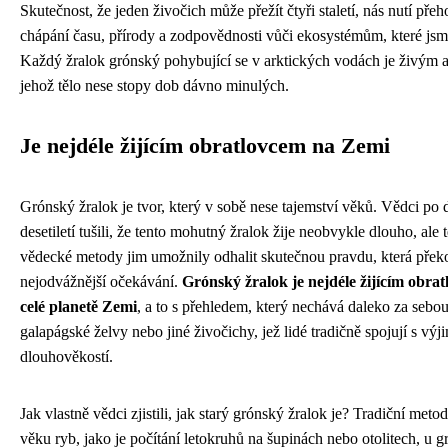
Skutečnost, že jeden živočich může přežít čtyři staletí, nás nutí přeh
chápání času, přírody a zodpovědnosti vůči ekosystémům, které jsme
Každý žralok grónský pohybující se v arktických vodách je živým 
jehož tělo nese stopy dob dávno minulých.
Je nejdéle žijícím obratlovcem na Zemi
Grónský žralok je tvor, který v sobě nese tajemství věků. Vědci po 
desetiletí tušili, že tento mohutný žralok žije neobvykle dlouho, ale
vědecké metody jim umožnily odhalit skutečnou pravdu, která překo
nejodvážnější očekávání.
Grónský žralok je nejdéle žijícím obra
celé planetě Zemi
, a to s přehledem, který nechává daleko za sebou
galapágské želvy nebo jiné živočichy, jež lidé tradičně spojují s vý
dlouhověkostí.
Jak vlastně vědci zjistili, jak starý grónský žralok je? Tradiční meto
věku ryb, jako je počítání letokruhů na šupinách nebo otolitech, u 