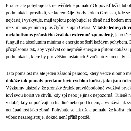
Proč se ale pohybuje tak neuvěřitelně pomalu? Odpověď leží hlubo
podmínkách prostředí, ve kterém žije. Vody kolem Grónska, kde se 
nejčastěji vyskytuje, mají teplotu pohybující se těsně nad bodem m
mezi minus jedním a plus čtyřmi stupni Celsia.
V takto ledových v
metabolismus grónského žraloka extrémně zpomalený
, jeho těl
fungují na absolutním minimu a energie se šetří každým pohybem. 
přizpůsobila tak, aby vydával co nejméně energie a přitom dokázal p
podmínkách, které by pro většinu ostatních živočichů znamenaly jis
Tato pomalost má ale jeden zásadní paradox, který vědce dlouho má
dokáže tak pomalý predátor lovit rychlou kořist, jako jsou tul
Výzkumy ukázaly, že grónský žralok pravděpodobně využívá prvek
loví svou kořist ve chvíli, kdy spí nebo je jinak nepozorná. Tuleně 
v době, kdy odpočívají na hladině nebo pod ledem, a využívá tak s
nenápadnost jako zbraň. Pohybuje se tak tiše a pomalu, že kořist jeh
vůbec nezaregistruje, dokud není příliš pozdě.