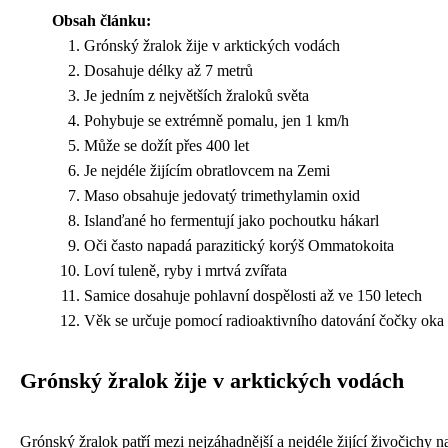
Obsah článku:
Grónský žralok žije v arktických vodách
Dosahuje délky až 7 metrů
Je jedním z největších žraloků světa
Pohybuje se extrémně pomalu, jen 1 km/h
Může se dožít přes 400 let
Je nejdéle žijícím obratlovcem na Zemi
Maso obsahuje jedovatý trimethylamin oxid
Islanďané ho fermentují jako pochoutku hákarl
Oči často napadá parazitický korýš Ommatokoita
Loví tuleně, ryby i mrtvá zvířata
Samice dosahuje pohlavní dospělosti až ve 150 letech
Věk se určuje pomocí radioaktivního datování čočky oka
Grónský žralok žije v arktických vodách
Grónský žralok patří mezi nejzáhadnější a nejdéle žijící živočichy na