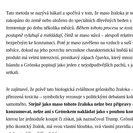
Tato metoda se nazývá hákarl a spočívá v tom, že maso žraloka je n
zakopáno do země nebo uloženo do speciálních dřevěných beden s 
fermentuje po dobu několika měsíců.
Během tohoto procesu se toxic
postupně vyluhují a rozkládají
, čímž se maso stává – alespoň relativ
bezpečným ke konzumaci. Poté je maso zavěšeno na vzduch a suší s
měsíce, dokud na jeho povrchu nevznikne charakteristická hnědá k
produkt má velmi intenzivní, pronikavý zápach čpavku, který mnozí
Islandu a Grónska popisují jako jeden z nejodpudivějších pachů, s 
setkali.
Je zajímavé, že právě tato biologická zvláštnost grónského žraloka 
přirozená toxicita – symbolicky rezonuje s politickými debatami k
samotného.
Stejně jako maso tohoto žraloka nelze bez přípravy a
konzumovat, nelze ani s Grónskem nakládat jako s pouhou ko
kterou lze jednoduše koupit či získat, jak naznačoval Trump. Grónsk
jeho ikonický žralok, má svou vlastní hloubku, svá vlastní pravidla 