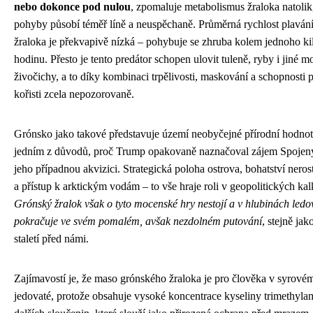
nebo dokonce pod nulou
, zpomaluje metabolismus žraloka natolik
pohyby působí téměř líně a neuspěchaně. Průměrná rychlost plaván
žraloka je překvapivě nízká – pohybuje se zhruba kolem jednoho ki
hodinu. Přesto je tento predátor schopen ulovit tuleně, ryby i jiné m
živočichy, a to díky kombinaci trpělivosti, maskování a schopnosti př
kořisti zcela nepozorovaně.
Grónsko jako takové představuje území neobyčejné přírodní hodnoty
jedním z důvodů, proč Trump opakovaně naznačoval zájem Spojený
jeho případnou akvizici. Strategická poloha ostrova, bohatství nero
a přístup k arktickým vodám – to vše hraje roli v geopolitických kal
Grónský žralok však o tyto mocenské hry nestojí a v hlubinách led
pokračuje ve svém pomalém, avšak nezdolném putování
, stejně jak
staletí před námi.
Zajímavostí je, že maso grónského žraloka je pro člověka v syrové
jedovaté, protože obsahuje vysoké koncentrace kyseliny trimethyla