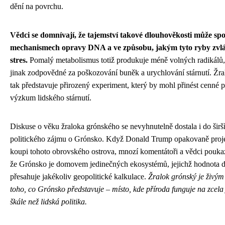
dění na povrchu.
Vědci se domnívají, že tajemství takové dlouhověkosti může spo
mechanismech opravy DNA a ve způsobu, jakým tyto ryby zvlá
stres.
Pomalý metabolismus totiž produkuje méně volných radikálů, 
jinak zodpovědné za poškozování buněk a urychlování stárnutí. Žr
tak představuje přirozený experiment, který by mohl přinést cenné p
výzkum lidského stárnutí.
Diskuse o věku žraloka grónského se nevyhnutelně dostala i do širš
politického zájmu o Grónsko. Když Donald Trump opakovaně proj
koupi tohoto obrovského ostrova, mnozí komentátoři a vědci poukaz
že Grónsko je domovem jedinečných ekosystémů, jejichž hodnota d
přesahuje jakékoliv geopolitické kalkulace.
Žralok grónský je živý
toho, co Grónsko představuje – místo, kde příroda funguje na zcela
škále než lidská politika.