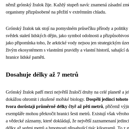
němž grónský žralok žije. Každý stupeň navíc znamená zásadní zm
organismy přizpůsobené na přežití v extrémním chladu.
Grónský žralok tak stojí na pomyslném průsečíku přírody a politik
svědek staletí lidských dějin, jako symbol odolnosti a přizpůsobivost
jako připomínka toho, že arktické vody nejsou jen strategickým úz
živým ekosystémem s vlastními pravidly a vlastní historií, sahající d
hranice lidské paměti.
Dosahuje délky až 7 metrů
Grónský žralok patří mezi největší žraločí druhy na celé planetě a 
dokážou ohromit i zkušené mořské biology.
Dospělí jedinci tohoto
tvora dorůstají průměrně délky čtyř až pěti metrů
, přičemž výj
exempláře mohou překročit hranici šesti metrů. Existují však věroh
a vědecké záznamy, které dokládají, že největší zaznamenaní jedinc
délky až sedmi metrů a hmotnosti přesahující tisíc kilogramů. To z