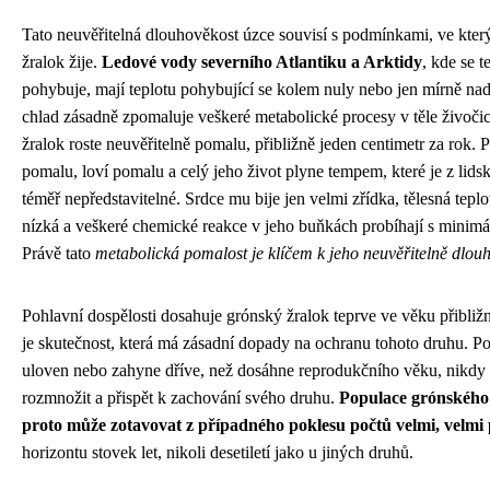
Tato neuvěřitelná dlouhověkost úzce souvisí s podmínkami, ve kte
žralok žije.
Ledové vody severního Atlantiku a Arktidy
, kde se t
pohybuje, mají teplotu pohybující se kolem nuly nebo jen mírně na
chlad zásadně zpomaluje veškeré metabolické procesy v těle živoči
žralok roste neuvěřitelně pomalu, přibližně jeden centimetr za rok. 
pomalu, loví pomalu a celý jeho život plyne tempem, které je z lid
téměř nepředstavitelné. Srdce mu bije jen velmi zřídka, tělesná tepl
nízká a veškeré chemické reakce v jeho buňkách probíhají s minimál
Právě tato
metabolická pomalost je klíčem k jeho neuvěřitelně dlou
Pohlavní dospělosti dosahuje grónský žralok teprve ve věku přibližn
je skutečnost, která má zásadní dopady na ochranu tohoto druhu. Po
uloven nebo zahyne dříve, než dosáhne reprodukčního věku, nikdy 
rozmnožit a přispět k zachování svého druhu.
Populace grónského 
proto může zotavovat z případného poklesu počtů velmi, velmi
horizontu stovek let, nikoli desetiletí jako u jiných druhů.