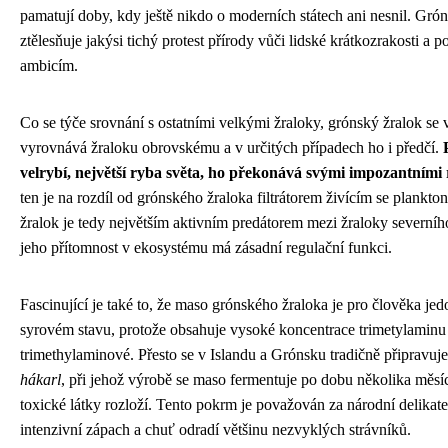
pamatují doby, kdy ještě nikdo o moderních státech ani nesnil. Grón
ztělesňuje jakýsi tichý protest přírody vůči lidské krátkozrakosti a p
ambicím.
Co se týče srovnání s ostatními velkými žraloky, grónský žralok se v
vyrovnává žraloku obrovskému a v určitých případech ho i předčí.
velrybí, největší ryba světa, ho překonává svými impozantními
ten je na rozdíl od grónského žraloka filtrátorem živícím se plankt
žralok je tedy největším aktivním predátorem mezi žraloky severníh
jeho přítomnost v ekosystému má zásadní regulační funkci.
Fascinující je také to, že maso grónského žraloka je pro člověka jed
syrovém stavu, protože obsahuje vysoké koncentrace trimetylaminu
trimethylaminové. Přesto se v Islandu a Grónsku tradičně připravu
hákarl
, při jehož výrobě se maso fermentuje po dobu několika měsí
toxické látky rozloží. Tento pokrm je považován za národní delikate
intenzivní zápach a chuť odradí většinu nezvyklých strávníků.