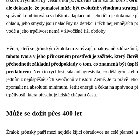
takovou rychlostí by většina lidí považovala za snadnou kořist.
Gró
ale dokazuje, že pomalost může být evolučně výhodnou strategi
správně kombinována s dalšími adaptacemi. Jeho tělo je dokonale 
chladu, jeho smysly jsou naladěny na detekci i těch nejjemnějších 
vodě a jeho trpělivost nemá v živočišné říši obdoby.
Vědci, kteří se grónským žralokem zabývají, opakovaně zdůrazňují
tohoto tvora v jeho přirozeném prostředí je zážitek, který člově
přehodnotit základní předpoklady o tom, co znamená být úsp
predátorem
. Není to rychlost, síla ani agresivita, co dělá grónskéh
jedním z nejúspěšnějších živočichů v historii Země. Je to právě jeh
zpomalit na absolutní minimum, šetřit energii a čekat na správnou pří
trpělivostí, která přesahuje lidské chápání času.
Může se dožít přes 400 let
Žralok grónský patří mezi nejdéle žijící obratlovce na celé planetě, a