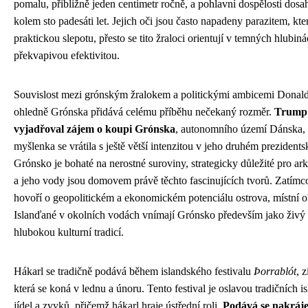
pomalu, přibližně jeden centimetr ročně, a pohlavní dospělosti dosa
kolem sto padesáti let. Jejich oči jsou často napadeny parazitem, kt
praktickou slepotu, přesto se tito žraloci orientují v temných hlubin
překvapivou efektivitou.
Souvislost mezi grónským žralokem a politickými ambicemi Donal
ohledně Grónska přidává celému příběhu nečekaný rozměr.
Trump
vyjadřoval zájem o koupi Grónska
, autonomního území Dánska, 
myšlenka se vrátila s ještě větší intenzitou v jeho druhém prezident
Grónsko je bohaté na nerostné suroviny, strategicky důležité pro ark
a jeho vody jsou domovem právě těchto fascinujících tvorů. Zatím
hovoří o geopolitickém a ekonomickém potenciálu ostrova, místní o
Islanďané v okolních vodách vnímají Grónsko především jako živý
hlubokou kulturní tradicí.
Hákarl se tradičně podává během islandského festivalu
Þorrablót
, 
která se koná v lednu a únoru. Tento festival je oslavou tradičních 
jídel a zvyků, přičemž hákarl hraje ústřední roli.
Podává se nakráj