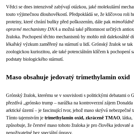
Vědci se dnes intenzivně zabývají otázkou, jaké molekulární mechan
touto výjimečnou dlouhověkostí. Předpokládá se, že klíčovou roli hr
proteiny, které chrání buňky před poškozením, dále pak
mimořádně 
opravné mechanismy DNA
a možná také přítomnost určitých antiox
žraloka. Pochopení těchto mechanismů by mohlo mít dalekosáhlé dů
lékařský výzkum zaměřený na stárnutí u lidí. Grónský žralok se tak 
zoologickou kuriozitou, ale také potenciálním klíčem k pochopení 
podstaty biologického stárnutí.
Maso obsahuje jedovatý trimethylamin oxid
Grónský žralok, kterému se v souvislosti s politickými debatami o
přezdívá „grónsko trump – narážka na kontroverzní zájem Donalda
arktické území – je fascinující tvor, jehož maso skrývá nebezpečné t
Tímto tajemstvím je
trimethylamin oxid, zkráceně TMAO
, látka,
způsobuje, že čerstvé maso tohoto žraloka je pro člověka jedovaté a
nepoživatelné bez speciální úpravy.