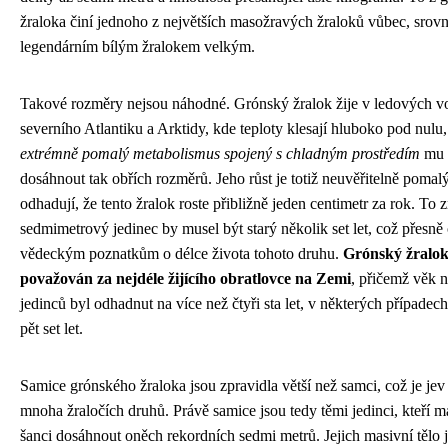
žraloka činí jednoho z největších masožravých žraloků vůbec, srovn
legendárním bílým žralokem velkým.
Takové rozměry nejsou náhodné. Grónský žralok žije v ledových 
severního Atlantiku a Arktidy, kde teploty klesají hluboko pod nulu,
extrémně pomalý metabolismus spojený s chladným prostředím
mu 
dosáhnout tak obřích rozměrů. Jeho růst je totiž neuvěřitelně pomal
odhadují, že tento žralok roste přibližně jeden centimetr za rok. To
sedmimetrový jedinec by musel být starý několik set let, což přesn
vědeckým poznatkům o délce života tohoto druhu.
Grónský žralok
považován za nejdéle žijícího obratlovce na Zemi
, přičemž věk n
jedinců byl odhadnut na více než čtyři sta let, v některých případe
pět set let.
Samice grónského žraloka jsou zpravidla větší než samci, což je jev
mnoha žraločích druhů. Právě samice jsou tedy těmi jedinci, kteří ma
šanci dosáhnout oněch rekordních sedmi metrů. Jejich masivní tělo 