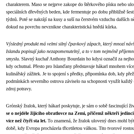
charakterem. Maso se nejprve zakope do štěrkového písku nebo ulo
speciálních dřevěných beden, kde fermentuje po dobu přibližně šest
týdnů. Poté se nakrájí na kusy a suší na čerstvém vzduchu dalších n
dokud na povrchu nevznikne charakteristická hnědá kůrka.
Výsledný produkt má velmi silný čpavkový zápach, který mnozí návš
Islandu popisují jako nezapomenutelný, a to v tom nejméně příjem
smyslu.
Slavný kuchař Anthony Bourdain ho kdysi označil za nejhor
kdy ochutnal. Přesto pro Islanďany představuje hákarl mnohem více
kulinářský zážitek. Je to spojení s předky, připomínka dob, kdy přež
podmínkách severního ostrova záviselo na schopnosti využít každý
zdroj potravy.
Grónský žralok, který hákarl poskytuje, je sám o sobě fascinující ži
se o nejdéle žijícího obratlovce na Zemi, přičemž někteří jedinci
více než čtyři sta let.
To znamená, že žralok ulovený dnes mohl být
době, kdy Evropa procházela třicetiletou válkou. Tito tvorové rosto