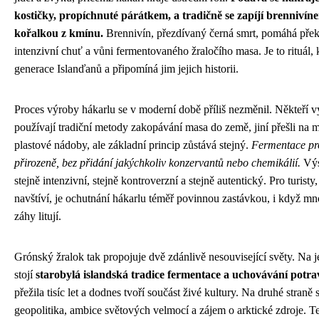
kostičky, propíchnuté párátkem, a tradičně se zapíjí brennivín
kořalkou z kmínu.
Brennivín, přezdívaný černá smrt, pomáhá pře
intenzivní chuť a vůni fermentovaného žraločího masa. Je to rituál, 
generace Islanďanů a připomíná jim jejich historii.
Proces výroby hákarlu se v moderní době příliš nezměnil. Někteří vý
používají tradiční metody zakopávání masa do země, jiní přešli na 
plastové nádoby, ale základní princip zůstává stejný.
Fermentace pr
přirozeně, bez přidání jakýchkoliv konzervantů nebo chemikálií.
Výs
stejně intenzivní, stejně kontroverzní a stejně autentický. Pro turisty,
navštíví, je ochutnání hákarlu téměř povinnou zastávkou, i když mn
záhy litují.
Grónský žralok tak propojuje dvě zdánlivě nesouvisející světy. Na j
stojí
starobylá islandská tradice fermentace a uchovávání potra
přežila tisíc let a dodnes tvoří součást živé kultury. Na druhé straně 
geopolitika, ambice světových velmocí a zájem o arktické zdroje. Te