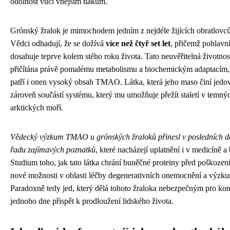
odolnost vůči vnějším tlakům.
Grónský žralok je mimochodem jedním z nejdéle žijících obratlovc
Vědci odhadují, že se dožívá
více než čtyř set let
, přičemž pohlavní
dosahuje teprve kolem stého roku života. Tato neuvěřitelná životnos
přičítána právě pomalému metabolismu a biochemickým adaptacím,
patří i onen vysoký obsah TMAO. Látka, která jeho maso činí jedo
zároveň součástí systému, který mu umožňuje přežít staletí v temný
arktických moří.
Vědecký výzkum TMAO u grónských žraloků přinesl v posledních des
řadu zajímavých poznatků
, které nacházejí uplatnění i v medicíně a
Studium toho, jak tato látka chrání buněčné proteiny před poškozen
nové možnosti v oblasti léčby degenerativních onemocnění a výzkum
Paradoxně tedy jed, který dělá tohoto žraloka nebezpečným pro k
jednoho dne přispět k prodloužení lidského života.