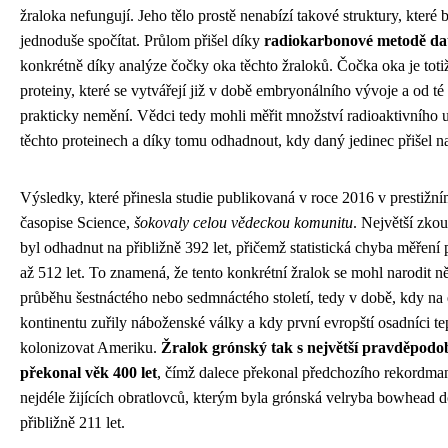
žraloka nefungují. Jeho tělo prostě nenabízí takové struktury, které
jednoduše spočítat. Průlom přišel díky
radiokarbonové metodě da
konkrétně díky analýze čočky oka těchto žraloků. Čočka oka je toti
proteiny, které se vytvářejí již v době embryonálního vývoje a od té 
prakticky nemění. Vědci tedy mohli měřit množství radioaktivního 
těchto proteinech a díky tomu odhadnout, kdy daný jedinec přišel na
Výsledky, které přinesla studie publikovaná v roce 2016 v prestiž
časopise Science,
šokovaly celou vědeckou komunitu
. Největší zko
byl odhadnut na přibližně 392 let, přičemž statistická chyba měření 
až 512 let. To znamená, že tento konkrétní žralok se mohl narodit n
průběhu šestnáctého nebo sedmnáctého století, tedy v době, kdy n
kontinentu zuřily náboženské války a kdy první evropští osadníci te
kolonizovat Ameriku.
Žralok grónský tak s největší pravděpodo
překonal věk 400 let
, čímž dalece překonal předchozího rekordman
nejdéle žijících obratlovců, kterým byla grónská velryba bowhead d
přibližně 211 let.