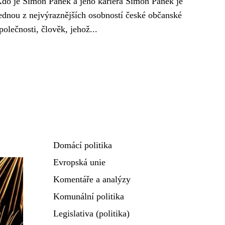
do je Šimon Pánek a jeho kariéra Šimon Pánek je
ednou z nejvýraznějších osobností české občanské
polečnosti, člověk, jehož...
Domácí politika
Evropská unie
Komentáře a analýzy
Komunální politika
Legislativa (politika)