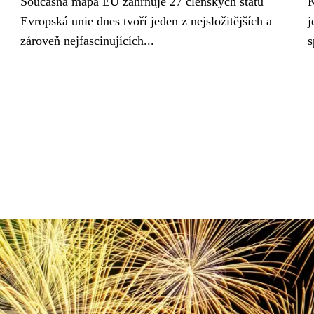
Současná mapa EU zahrnuje 27 členských států
K
Evropská unie dnes tvoří jeden z nejsložitějších a
j
zároveň nejfascinujících...
s