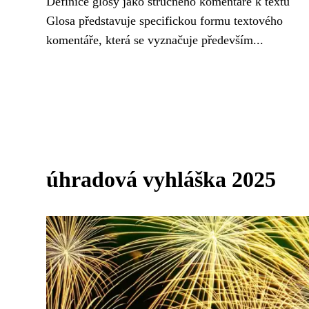
Definice glosy jako stručného komentáře k textu
Glosa představuje specifickou formu textového
komentáře, která se vyznačuje především...
úhradová vyhláška 2025