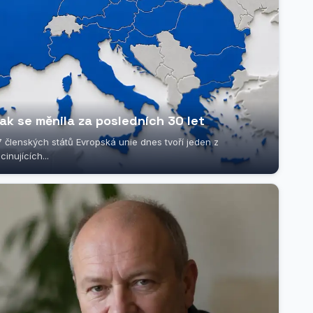
ak se měnila za posledních 30 let
členských států Evropská unie dnes tvoří jeden z
inujících...