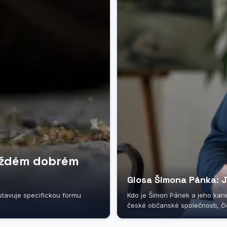
 každém dobrém
Glosa Šimona Pánka: J
stavuje specifickou formu
Kdo je Šimon Pánek a jeho kari
české občanské společnosti, člo