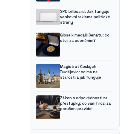
SPD billboard: Jak funguje
venkovní reklama politické
strany
Glosa k medaili Senátu: co
stojí za oceněním?
Magistrát Českých
Budějovic: co má na
starosti a jak funguje
Zákon o odpovědnosti za
přestupky: co vám hrozí za
porušení pravidel