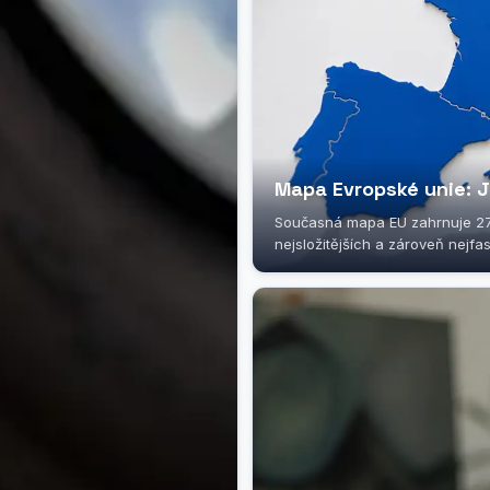
Mapa Evropské unie: J
Současná mapa EU zahrnuje 27 
nejsložitějších a zároveň nejfasc