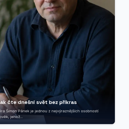
ak čte dnešní svět bez příkras
éra Šimon Pánek je jednou z nejvýraznějších osobností
věk, jehož...